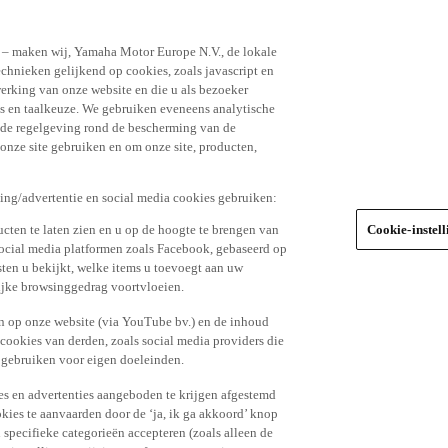
n – maken wij, Yamaha Motor Europe N.V., de lokale
echnieken gelijkend op cookies, zoals javascript en
erking van onze website en die u als bezoeker
s en taalkeuze. We gebruiken eveneens analytische
r de regelgeving rond de bescherming van de
 onze site gebruiken en om onze site, producten,
king/advertentie en social media cookies gebruiken:
cten te laten zien en u op de hoogte te brengen van
Cookie-instel
social media platformen zoals Facebook, gebaseerd op
ten u bekijkt, welke items u toevoegt aan uw
lijke browsinggedrag voortvloeien.
n op onze website (via YouTube bv.) en de inhoud
 cookies van derden, zoals social media providers die
 gebruiken voor eigen doeleinden.
tes en advertenties aangeboden te krijgen afgestemd
kies te aanvaarden door de ‘ja, ik ga akkoord’ knop
n specifieke categorieën accepteren (zoals alleen de