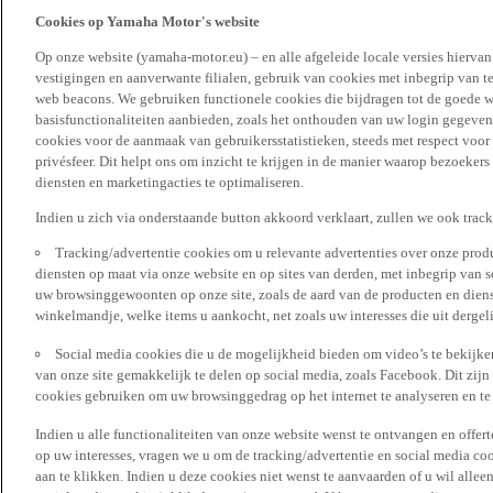
Cookies op Yamaha Motor's website
Op onze website (yamaha-motor.eu) – en alle afgeleide locale versies hierva
vestigingen en aanverwante filialen, gebruik van cookies met inbegrip van t
web beacons. We gebruiken functionele cookies die bijdragen tot de goede w
basisfunctionaliteiten aanbieden, zoals het onthouden van uw login gegeven
cookies voor de aanmaak van gebruikersstatistieken, steeds met respect voo
privésfeer. Dit helpt ons om inzicht te krijgen in de manier waarop bezoekers
diensten en marketingacties te optimaliseren.
Indien u zich via onderstaande button akkoord verklaart, zullen we ook trac
Tracking/advertentie cookies om u relevante advertenties over onze produ
diensten op maat via onze website en op sites van derden, met inbegrip van 
uw browsinggewoonten op onze site, zoals de aard van de producten en diens
winkelmandje, welke items u aankocht, net zoals uw interesses die uit derge
Social media cookies die u de mogelijkheid bieden om video’s te bekijke
van onze site gemakkelijk te delen op social media, zoals Facebook. Dit zijn
cookies gebruiken om uw browsinggedrag op het internet te analyseren en te
Indien u alle functionaliteiten van onze website wenst te ontvangen en offer
op uw interesses, vragen we u om de tracking/advertentie en social media coo
aan te klikken. Indien u deze cookies niet wenst te aanvaarden of u wil allee