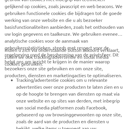
SUPPORT
gelijkend op cookies, zoals javascript en web beacons. We
gebruiken functionele cookies die bijdragen tot de goede
werking van onze website en die u als bezoeker
NIEUWSBRIEF
basisfunctionaliteiten aanbieden, zoals het onthouden van
Wees de eerste die meer te weten komt over de nieuwste deals,
uw login gegevens en taalkeuze. We gebruiken eveneens
speciale evenementen, nieuwe producten en nog veel meer
analytische cookies voor de aanmaak van
gebruikersstatistieken, steeds met respect voor de
Indien u zich via onderstaande button akkoord verklaart,
regelgeving rond de bescherming van de privésfeer. Dit
zullen we ook tracking/advertentie en social media
helpt ons om inzicht te krijgen in de manier waarop
cookies gebruiken:
ABONNEREN
bezoekers onze site gebruiken en om onze site,
producten, diensten en marketingacties te optimaliseren.
Tracking/advertentie cookies om u relevante
Lees ons privacybeleid om te leren hoe we uw persoonlijke
advertenties over onze producten te laten zien en u
gegevens verwerken:
Privacyverklaring
op de hoogte te brengen van diensten op maat via
onze website en op sites van derden, met inbegrip
Belgium (Dutch)
van social media platformen zoals Facebook,
gebaseerd op uw browsinggewoonten op onze site,
zoals de aard van de producten en diensten u
bekijkt, welke items u toevoegt aan uw