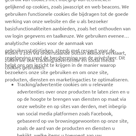
SUPPORT
gelijkend op cookies, zoals javascript en web beacons. We
gebruiken functionele cookies die bijdragen tot de goede
werking van onze website en die u als bezoeker
NIEUWSBRIEF
basisfunctionaliteiten aanbieden, zoals het onthouden van
Wees de eerste die meer te weten komt over de nieuwste deals,
uw login gegevens en taalkeuze. We gebruiken eveneens
speciale evenementen, nieuwe producten en nog veel meer
analytische cookies voor de aanmaak van
gebruikersstatistieken, steeds met respect voor de
Indien u zich via onderstaande button akkoord verklaart,
regelgeving rond de bescherming van de privésfeer. Dit
zullen we ook tracking/advertentie en social media
helpt ons om inzicht te krijgen in de manier waarop
cookies gebruiken:
ABONNEREN
bezoekers onze site gebruiken en om onze site,
producten, diensten en marketingacties te optimaliseren.
Tracking/advertentie cookies om u relevante
Lees ons privacybeleid om te leren hoe we uw persoonlijke
advertenties over onze producten te laten zien en u
gegevens verwerken:
Privacyverklaring
op de hoogte te brengen van diensten op maat via
onze website en op sites van derden, met inbegrip
Belgium (Dutch)
van social media platformen zoals Facebook,
gebaseerd op uw browsinggewoonten op onze site,
zoals de aard van de producten en diensten u
bekijkt, welke items u toevoegt aan uw