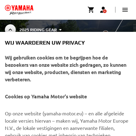
2025 RIDING GEAR
WIJ WAARDEREN UW PRIVACY
RIDING GEAR
Wij gebruiken cookies om te begrijpen hoe de
bezoekers van onze website zich gedragen, zo kunnen
wij onze website, producten, diensten en marketing
verbeteren.
CORPORATE
Cookies op Yamaha Motor's website
BUSINESS
Op onze website (yamaha-motor.eu) – en alle afgeleide
MEER YAMAHA
locale versies hiervan – maken wij, Yamaha Motor Europe
N.V., de lokale vestigingen en aanverwante filialen,
gebruik van cookies met inbegrip van technieken