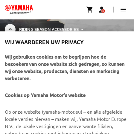
RIDING SEASON ACCESSORIES
WIJ WAARDEREN UW PRIVACY
RIDING SEASON
ACCESSORIES
Wij gebruiken cookies om te begrijpen hoe de
bezoekers van onze website zich gedragen, zo kunnen
wij onze website, producten, diensten en marketing
verbeteren.
CORPORATE
Cookies op Yamaha Motor's website
BUSINESS
Op onze website (yamaha-motor.eu) – en alle afgeleide
MEER YAMAHA
locale versies hiervan – maken wij, Yamaha Motor Europe
N.V., de lokale vestigingen en aanverwante filialen,
gebruik van cookies met inbegrip van technieken