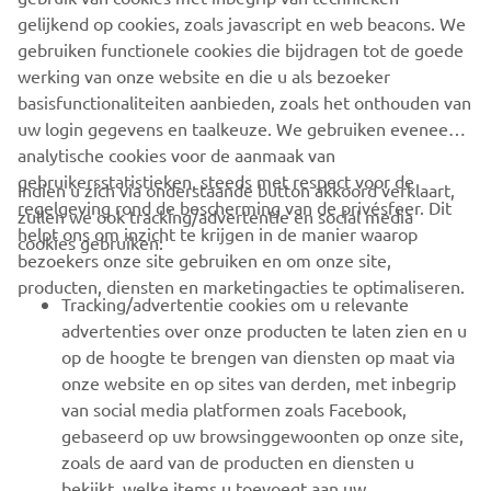
SUPPORT
gelijkend op cookies, zoals javascript en web beacons. We
gebruiken functionele cookies die bijdragen tot de goede
werking van onze website en die u als bezoeker
NIEUWSBRIEF
basisfunctionaliteiten aanbieden, zoals het onthouden van
Wees de eerste die meer te weten komt over de nieuwste deals,
uw login gegevens en taalkeuze. We gebruiken eveneens
speciale evenementen, nieuwe producten en nog veel meer
analytische cookies voor de aanmaak van
gebruikersstatistieken, steeds met respect voor de
Indien u zich via onderstaande button akkoord verklaart,
regelgeving rond de bescherming van de privésfeer. Dit
zullen we ook tracking/advertentie en social media
helpt ons om inzicht te krijgen in de manier waarop
cookies gebruiken:
ABONNEREN
bezoekers onze site gebruiken en om onze site,
producten, diensten en marketingacties te optimaliseren.
Tracking/advertentie cookies om u relevante
Lees ons privacybeleid om te leren hoe we uw persoonlijke
advertenties over onze producten te laten zien en u
gegevens verwerken:
Privacyverklaring
op de hoogte te brengen van diensten op maat via
onze website en op sites van derden, met inbegrip
Belgium (Dutch)
van social media platformen zoals Facebook,
gebaseerd op uw browsinggewoonten op onze site,
zoals de aard van de producten en diensten u
bekijkt, welke items u toevoegt aan uw