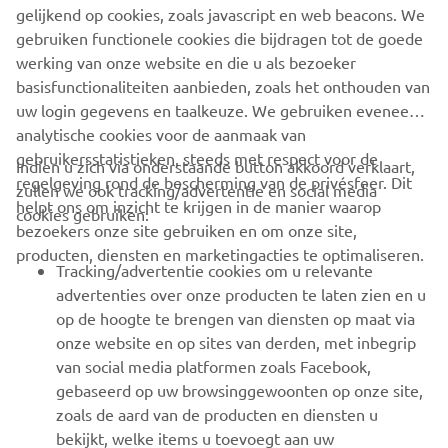
NIEUWSBRIEF
gelijkend op cookies, zoals javascript en web beacons. We
gebruiken functionele cookies die bijdragen tot de goede
Wees de eerste die meer te weten komt over de nieuwste deals,
speciale evenementen, nieuwe producten en nog veel meer
werking van onze website en die u als bezoeker
basisfunctionaliteiten aanbieden, zoals het onthouden van
uw login gegevens en taalkeuze. We gebruiken eveneens
analytische cookies voor de aanmaak van
gebruikersstatistieken, steeds met respect voor de
ABONNEREN
Indien u zich via onderstaande button akkoord verklaart,
regelgeving rond de bescherming van de privésfeer. Dit
zullen we ook tracking/advertentie en social media
helpt ons om inzicht te krijgen in de manier waarop
cookies gebruiken:
Lees ons privacybeleid om te leren hoe we uw persoonlijke
bezoekers onze site gebruiken en om onze site,
gegevens verwerken:
Privacyverklaring
producten, diensten en marketingacties te optimaliseren.
Tracking/advertentie cookies om u relevante
Belgium (Dutch)
advertenties over onze producten te laten zien en u
op de hoogte te brengen van diensten op maat via
onze website en op sites van derden, met inbegrip
van social media platformen zoals Facebook,
gebaseerd op uw browsinggewoonten op onze site,
zoals de aard van de producten en diensten u
© Copyright - 2026 Yamaha Motor Europe N.V. - All Rights
bekijkt, welke items u toevoegt aan uw
Reserved