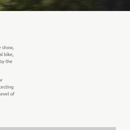
e show,
l bike,
 by the
or
tecting
level of