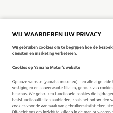
WIJ WAARDEREN UW PRIVACY
Wij gebruiken cookies om te begrijpen hoe de bezoeke
diensten en marketing verbeteren.
Cookies op Yamaha Motor's website
CORPORATE
BUSINESS
Op onze website (yamaha-motor.eu) – en alle afgeleide l
Over ons
eBike-systemen
vestigingen en aanverwante filialen, gebruik van cookies
Nieuws
Autoriteiten
beacons. We gebruiken functionele cookies die bijdrage
basisfunctionaliteiten aanbieden, zoals het onthouden 
Evenementen
Golfterreinen
cookies voor de aanmaak van gebruikersstatistieken, st
Pers
Eerstehulpverleners
Dit helpt ons om inzicht te krijgen in de manier waarop