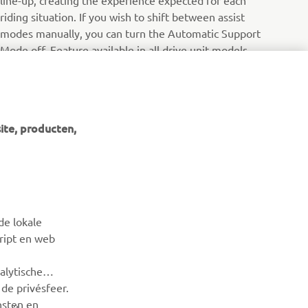
riding situation. If you wish to shift between assist
modes manually, you can turn the Automatic Support
Mode off. Feature available in all drive unit models.
ite, producten,
NIEUWSBRIEF
Wees de eerste die meer te weten komt over de nieuwste
de lokale
deals, speciale evenementen, nieuwe producten en nog veel
cript en web
meer
alytische
ABONNEREN
de privésfeer.
nsten en