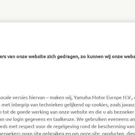
rs van onze website zich gedragen, zo kunnen wij onze webs
MEER YAMAHA
SUPPORT
ocale versies hiervan – maken wij, Yamaha Motor Europe N.V., 
MyYamaha
Webshop Support
 met inbegrip van technieken gelijkend op cookies, zoals javas
Yamaha Music
Onderdelen Catalogus
n tot de goede werking van onze website en die u als bezoeker
van uw login gegevens en taalkeuze. We gebruiken eveneens an
Yamaha Racing
Onderhoudsafspraak
eeds met respect voor de regelgeving rond de bescherming van 
maken
Yamaha Motor Global
 bezoekers onze site gebruiken en om onze site, producten, die