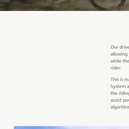
Our drive
allowing 
while the
rider.
This is 
System a
the ridi
assist p
algorithm