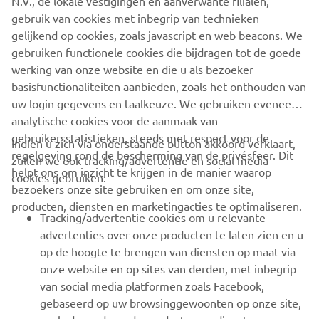
N.V., de lokale vestigingen en aanverwante filialen,
georganiseerde uitgebreide proefrit 
gebruik van cookies met inbegrip van technieken
gelijkend op cookies, zoals javascript en web beacons. We
eens wat anders uit te proberen dan je 
gebruiken functionele cookies die bijdragen tot de goede
gewend bent.
werking van onze website en die u als bezoeker
basisfunctionaliteiten aanbieden, zoals het onthouden van
uw login gegevens en taalkeuze. We gebruiken eveneens
analytische cookies voor de aanmaak van
gebruikersstatistieken, steeds met respect voor de
Indien u zich via onderstaande button akkoord verklaart,
regelgeving rond de bescherming van de privésfeer. Dit
zullen we ook tracking/advertentie en social media
CORPORATE
helpt ons om inzicht te krijgen in de manier waarop
cookies gebruiken:
bezoekers onze site gebruiken en om onze site,
producten, diensten en marketingacties te optimaliseren.
BUSINESS
Tracking/advertentie cookies om u relevante
advertenties over onze producten te laten zien en u
MEER YAMAHA
op de hoogte te brengen van diensten op maat via
onze website en op sites van derden, met inbegrip
van social media platformen zoals Facebook,
SUPPORT
gebaseerd op uw browsinggewoonten op onze site,