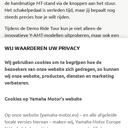
de handmatige MT-stand via de knoppen aan het stuur.
Het schakelpedaal is verleden tijd, maar jij bepaalt nog
steeds precies hoe je wilt rijden.
Tijdens de Demo Ride Tour kun je niet alleen de
innovatieve Y-AMT-modellen uitproberen, maar ook een
breed scala aan andere Yamaha-motoren testen. Of je nu
WIJ WAARDEREN UW PRIVACY
kiest voo rgeavanceerde technologie, indrukwekkende
prestaties, of puur rijplezier - er is altijd een Yamaha
Wij gebruiken cookies om te begrijpen hoe de
motor die bij jou past. Kom langs, laat je verrassen door de
bezoekers van onze website zich gedragen, zo kunnen
veelzijdigheid van onze modellen en ontdek hoe
wij onze website, producten, diensten en marketing
moeiteloos én plezierig motorrijden kan zijn.
verbeteren.
Cookies op Yamaha Motor's website
Goede uitleg, duidelijke instructies van 
Op onze website (yamaha-motor.eu) – en alle afgeleide
tevoren én een hele leuke route. 
locale versies hiervan – maken wij, Yamaha Motor Europe
Gewoon heel leuk om tijdens zo'n 