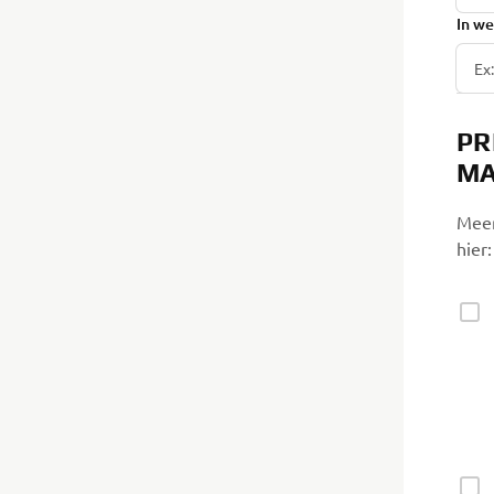
In we
PR
MA
Meer
hier: