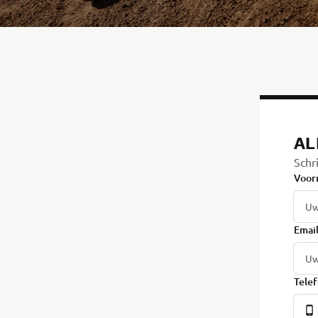
AL
Schr
Voor
Emai
Tele