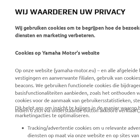
WIJ WAARDEREN UW PRIVACY
Wij gebruiken cookies om te begrijpen hoe de bezoeke
diensten en marketing verbeteren.
Cookies op Yamaha Motor's website
CORPORATE
BUSINESS
Op onze website (yamaha-motor.eu) – en alle afgeleide l
Over ons
eBike-systemen
vestigingen en aanverwante filialen, gebruik van cookies
Nieuws
Autoriteiten
beacons. We gebruiken functionele cookies die bijdrage
basisfunctionaliteiten aanbieden, zoals het onthouden 
Evenementen
Golfterreinen
cookies voor de aanmaak van gebruikersstatistieken, st
Pers
Eerstehulpverleners
Dit helpt ons om inzicht te krijgen in de manier waarop
Indien u zich via onderstaande button akkoord verklaart
marketingacties te optimaliseren.
Werken bij Yamaha
Rijscholen
Dealer worden
Robotics
Tracking/advertentie cookies om u relevante adver
diensten op maat via onze website en op sites van
Mensenrechtenbeleid
Partnerschappen