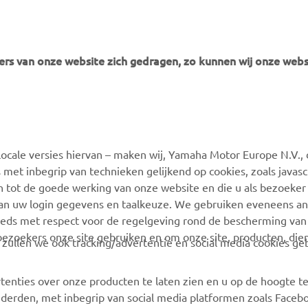
rs van onze website zich gedragen, zo kunnen wij onze webs
MEER YAMAHA
SUPPORT
ocale versies hiervan – maken wij, Yamaha Motor Europe N.V., 
MyYamaha
Webshop Support
 met inbegrip van technieken gelijkend op cookies, zoals javas
Yamaha Music
Onderdelen Catalogus
n tot de goede werking van onze website en die u als bezoeker
van uw login gegevens en taalkeuze. We gebruiken eveneens an
Yamaha Racing
Onderhoudsafspraak
eeds met respect voor de regelgeving rond de bescherming van 
maken
Yamaha Motor Global
 bezoekers onze site gebruiken en om onze site, producten, die
, zullen we ook tracking/advertentie en social media cookies ge
Vind een Yamaha-dealer
Mobiele apps
Beheer van
tenties over onze producten te laten zien en u op de hoogte t
Afvalbatterijen
 derden, met inbegrip van social media platformen zoals Faceb