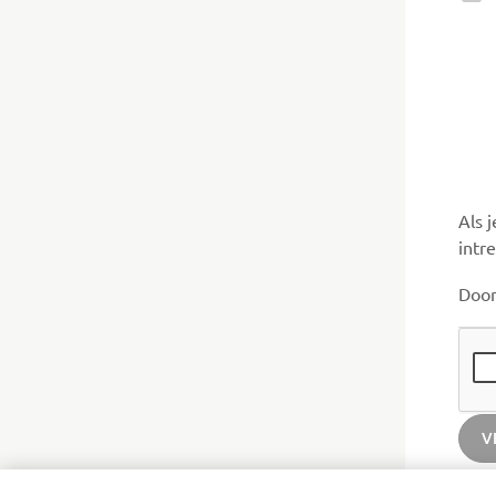
Als 
intr
Door
V