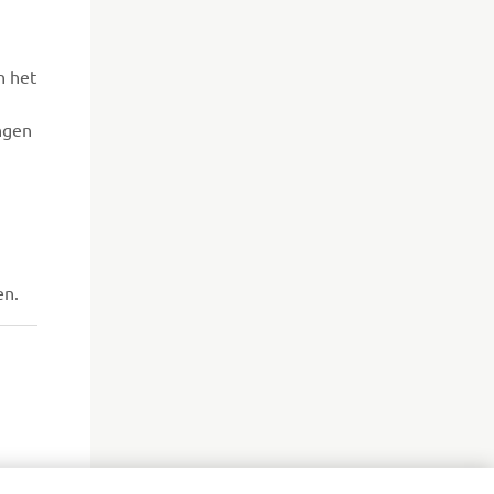
n het
ingen
en.