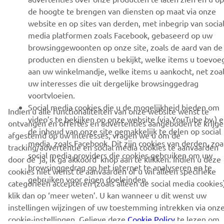
NIEUWSBRIEF
de hoogte te brengen van diensten op maat via onze
Wees de eerste die meer te weten komt over de nieuwste deals,
website en op sites van derden, met inbegrip van socia
speciale evenementen, nieuwe producten en nog veel meer
media platformen zoals Facebook, gebaseerd op uw
browsinggewoonten op onze site, zoals de aard van de
producten en diensten u bekijkt, welke items u toevoe
aan uw winkelmandje, welke items u aankocht, net zoa
ABONNEREN
uw interesses die uit dergelijke browsinggedrag
voortvloeien.
Social media cookies die u de mogelijkheid bieden om
Lees ons privacybeleid om te leren hoe we uw persoonlijke
Indien u alle functionaliteiten van onze website wenst te
video’s te bekijken op onze website (via YouTube bv.) 
gegevens verwerken:
Privacyverklaring
ontvangen en offertes en advertenties aangeboden te krijg
de inhoud van onze site gemakkelijk te delen op social
afgestemd op uw interesses, vragen we u om de
media, zoals Facebook. Dit zijn cookies van derden, zoa
tracking/advertentie en social media cookies te aanvaarden
Belgium (Dutch)
social media providers die cookies gebruiken om uw
door de ‘ja, ik ga akkoord’ knop aan te klikken. Indien u deze
browsinggedrag op het internet te analyseren en te
cookies niet wenst te aanvaarden of u wil alleen specifieke
gebruiken voor eigen doeleinden.
categorieën accepteren (zoals alleen de social media cookies)
klik dan op ‘meer weten’. U kan wanneer u dit wenst uw
instellingen wijzingen of uw toestemming intrekken via onz
© Copyright - 2026 Yamaha Motor Europe N.V. - All Rights
cookie-instellingen. Gelieve deze
Cookie Policy
te lezen om
Reserved