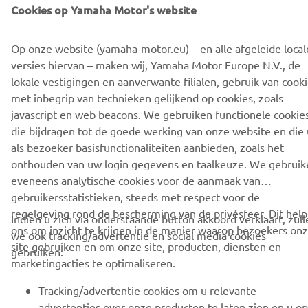
Cookies op Yamaha Motor's website
Downloaden
Event Calendar 2024 - PDF
(2.0MB)
Op onze website (yamaha-motor.eu) – en alle afgeleide local
versies hiervan – maken wij, Yamaha Motor Europe N.V., de
lokale vestigingen en aanverwante filialen, gebruik van cook
met inbegrip van technieken gelijkend op cookies, zoals
javascript en web beacons. We gebruiken functionele cookie
die bijdragen tot de goede werking van onze website en die 
CORPORATE
als bezoeker basisfunctionaliteiten aanbieden, zoals het
onthouden van uw login gegevens en taalkeuze. We gebruik
eveneens analytische cookies voor de aanmaak van
BUSINESS
gebruikersstatistieken, steeds met respect voor de
regelgeving rond de bescherming van de privésfeer. Dit help
Indien u zich via onderstaande button akkoord verklaart, zull
MEER YAMAHA
ons om inzicht te krijgen in de manier waarop bezoekers on
we ook tracking/advertentie en social media cookies
site gebruiken en om onze site, producten, diensten en
gebruiken:
SUPPORT
marketingacties te optimaliseren.
Tracking/advertentie cookies om u relevante
advertenties over onze producten te laten zien en u op