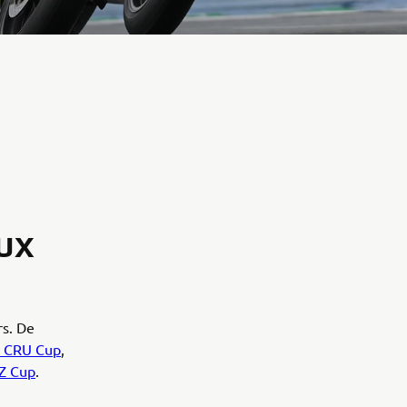
UX
rs. De
 CRU Cup
,
Z Cup
.