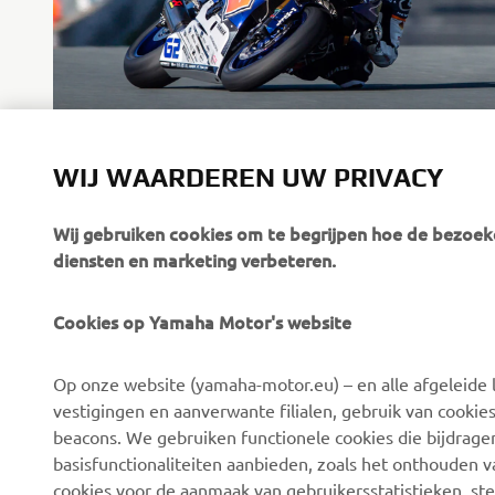
SWPN
WIJ WAARDEREN UW PRIVACY
Partner Stichting Zorgeloos Kind
Ontdek meer
Wij gebruiken cookies om te begrijpen hoe de bezoeke
diensten en marketing verbeteren.
Cookies op Yamaha Motor's website
CORPORATE
BUSINESS
Op onze website (yamaha-motor.eu) – en alle afgeleide l
Over ons
eBike-systemen
vestigingen en aanverwante filialen, gebruik van cookies
Nieuws
Autoriteiten
beacons. We gebruiken functionele cookies die bijdrage
basisfunctionaliteiten aanbieden, zoals het onthouden 
Evenementen
Golfterreinen
cookies voor de aanmaak van gebruikersstatistieken, st