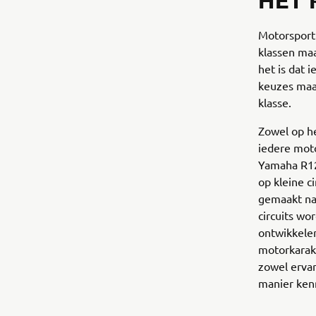
HET 
Motorsport 
klassen maa
het is dat 
keuzes maak
klasse.
Zowel op he
iedere moto
Yamaha R12
op kleine c
gemaakt na
circuits wo
ontwikkele
motorkarak
zowel ervar
manier kenn