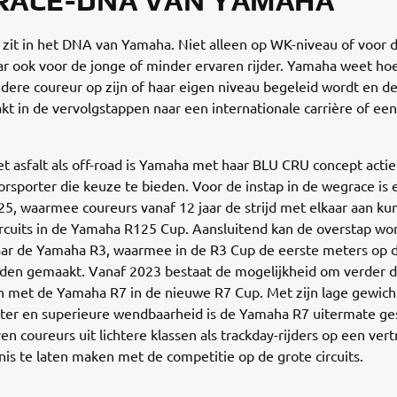
RACE-DNA VAN YAMAHA
zit in het DNA van Yamaha. Niet alleen op WK-niveau of voor 
r ook voor de jonge of minder ervaren rijder. Yamaha weet hoe
iedere coureur op zijn of haar eigen niveau begeleid wordt en d
t in de vervolgstappen naar een internationale carrière of ee
t asfalt als off-road is Yamaha met haar BLU CRU concept acti
rsporter die keuze te bieden. Voor de instap in de wegrace is 
5, waarmee coureurs vanaf 12 jaar de strijd met elkaar aan k
ircuits in de Yamaha R125 Cup. Aansluitend kan de overstap wo
ar de Yamaha R3, waarmee in de R3 Cup de eerste meters op 
rden gemaakt. Vanaf 2023 bestaat de mogelijkheid om verder d
n met de Yamaha R7 in de nieuwe R7 Cup. Met zijn lage gewich
ter en superieure wendbaarheid is de Yamaha R7 uitermate ge
en coureurs uit lichtere klassen als trackday-rijders op een ve
is te laten maken met de competitie op de grote circuits.