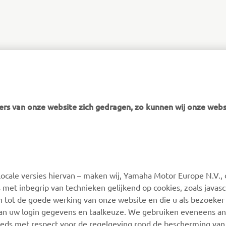
rs van onze website zich gedragen, zo kunnen wij onze webs
MEER YAMAHA
SUPPORT
ocale versies hiervan – maken wij, Yamaha Motor Europe N.V., 
MyYamaha
Webshop Support
 met inbegrip van technieken gelijkend op cookies, zoals javas
Yamaha Music
Onderdelen Catalogus
n tot de goede werking van onze website en die u als bezoeker
van uw login gegevens en taalkeuze. We gebruiken eveneens an
Yamaha Racing
Onderhoudsafspraak
eeds met respect voor de regelgeving rond de bescherming van 
maken