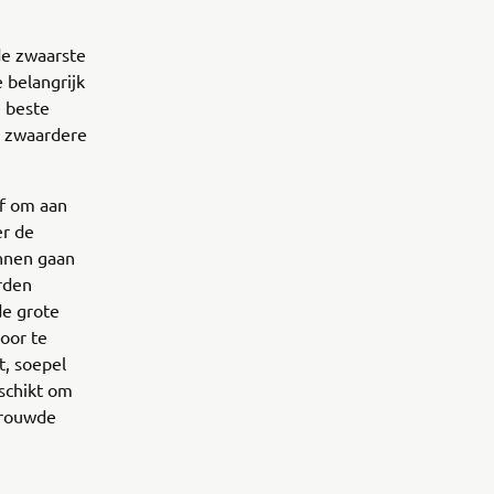
de zwaarste
 belangrijk
e beste
n zwaardere
ef om aan
er de
unnen gaan
rden
de grote
oor te
t, soepel
schikt om
rtrouwde