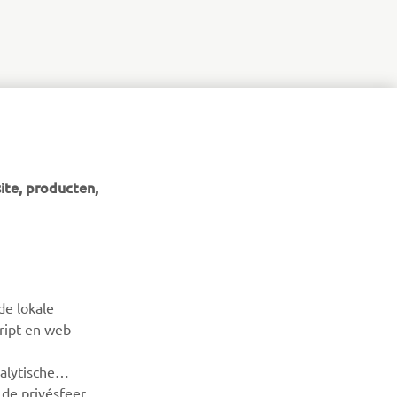
ite, producten,
NIEUWSBRIEF
Wees de eerste die meer te weten komt over de nieuwste
de lokale
deals, speciale evenementen, nieuwe producten en nog veel
cript en web
meer
alytische
ABONNEREN
de privésfeer.