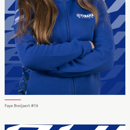
Faye Breijaert #16