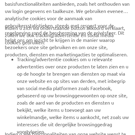
basisfunctionaliteiten aanbieden, zoals het onthouden van
uw login gegevens en taalkeuze. We gebruiken eveneens
analytische cookies voor de aanmaak van
gebruikersstatistieken, steeds met respect voor de
Indien u zich via onderstaande button akkoord verklaart,
regelgeving rond de bescherming van de privésfeer. Dit
zullen we ook tracking/advertentie en social media
helpt ons om inzicht te krijgen in de manier waarop
cookies gebruiken:
bezoekers onze site gebruiken en om onze site,
producten, diensten en marketingacties te optimaliseren.
Tracking/advertentie cookies om u relevante
advertenties over onze producten te laten zien en u
op de hoogte te brengen van diensten op maat via
onze website en op sites van derden, met inbegrip
van social media platformen zoals Facebook,
gebaseerd op uw browsinggewoonten op onze site,
CORPORATE
zoals de aard van de producten en diensten u
bekijkt, welke items u toevoegt aan uw
BUSINESS
winkelmandje, welke items u aankocht, net zoals uw
interesses die uit dergelijke browsinggedrag
MEER YAMAHA
voortvloeien.
Indien u alle functionaliteiten van onze website wenst te