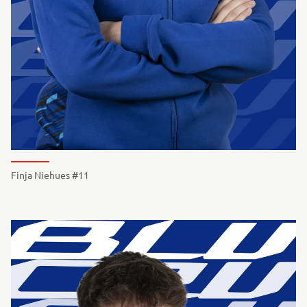
Finja Niehues #11