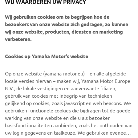
WIJ WAARDEREN UW PRIVACY
Veldhoven -
Wij gebruiken cookies om te begrijpen hoe de
Race 3
6 juni
Circuit De
bezoekers van onze website zich gedragen, zo kunnen
Landsard
wij onze website, producten, diensten en marketing
Assen - TT
verbeteren.
Race 4
4 juli
Junior Track
Cookies op Yamaha Motor's website
29 augustus
Assen - TT
Race 5
Junior Track
Op onze website (yamaha-motor.eu) – en alle afgeleide
12 september
Lelystad -
locale versies hiervan – maken wij, Yamaha Motor Europe
Race 6
Midland Circuit
N.V., de lokale vestigingen en aanverwante filialen,
gebruik van cookies met inbegrip van technieken
Assen - TT
gelijkend op cookies, zoals javascript en web beacons. We
Race 7
26 september
Junior Track
gebruiken functionele cookies die bijdragen tot de goede
werking van onze website en die u als bezoeker
basisfunctionaliteiten aanbieden, zoals het onthouden van
uw login gegevens en taalkeuze. We gebruiken eveneens