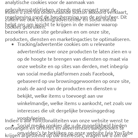
analytische cookies voor de aanmaak van
gebruikersstatistieken, steeds met respect voor de
Indien u zich via onderstaande button akkoord verklaart,
regelgeving rond de bescherming van de privésfeer. Dit
zullen we ook tracking/advertentie en social media
CORPORATE
helpt ons om inzicht te krijgen in de manier waarop
cookies gebruiken:
bezoekers onze site gebruiken en om onze site,
producten, diensten en marketingacties te optimaliseren.
BUSINESS
Tracking/advertentie cookies om u relevante
advertenties over onze producten te laten zien en u
MEER YAMAHA
op de hoogte te brengen van diensten op maat via
onze website en op sites van derden, met inbegrip
van social media platformen zoals Facebook,
SUPPORT
gebaseerd op uw browsinggewoonten op onze site,
zoals de aard van de producten en diensten u
bekijkt, welke items u toevoegt aan uw
NIEUWSBRIEF
winkelmandje, welke items u aankocht, net zoals uw
Wees de eerste die meer te weten komt over de nieuwste deals,
interesses die uit dergelijke browsinggedrag
speciale evenementen, nieuwe producten en nog veel meer
voortvloeien.
Indien u alle functionaliteiten van onze website wenst te
Social media cookies die u de mogelijkheid bieden
ontvangen en offertes en advertenties aangeboden te
om video’s te bekijken op onze website (via YouTube
krijgen afgestemd op uw interesses, vragen we u om de