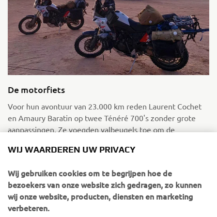
De motorfiets
Voor hun avontuur van 23.000 km reden Laurent Cochet
en Amaury Baratin op twee Ténéré 700's zonder grote
aanpassingen. Ze voegden valbeugels toe om de
motorfietsen te beschermen bij een val, evenals flexibele
WIJ WAARDEREN UW PRIVACY
zadeltassen waarin ze video-opnameapparatuur konden
meenemen. Diverse accessoires werden toegevoegd om
Wij gebruiken cookies om te begrijpen hoe de
de meest afgelegen plekken in Afrika te doorkruisen:
bezoekers van onze website zich gedragen, zo kunnen
Enduro-banden, GPS-ondersteuning en een tankfilter om
wij onze website, producten, diensten en marketing
lokale benzine te kunnen gebruiken.
verbeteren.
Ontdek meer