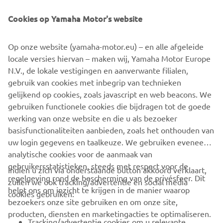
Cookies op Yamaha Motor's website
Op onze website (yamaha-motor.eu) – en alle afgeleide
locale versies hiervan – maken wij, Yamaha Motor Europe
N.V., de lokale vestigingen en aanverwante filialen,
gebruik van cookies met inbegrip van technieken
gelijkend op cookies, zoals javascript en web beacons. We
gebruiken functionele cookies die bijdragen tot de goede
werking van onze website en die u als bezoeker
basisfunctionaliteiten aanbieden, zoals het onthouden van
uw login gegevens en taalkeuze. We gebruiken eveneens
analytische cookies voor de aanmaak van
gebruikersstatistieken, steeds met respect voor de
Indien u zich via onderstaande button akkoord verklaart,
regelgeving rond de bescherming van de privésfeer. Dit
zullen we ook tracking/advertentie en social media
CORPORATE
helpt ons om inzicht te krijgen in de manier waarop
cookies gebruiken:
bezoekers onze site gebruiken en om onze site,
producten, diensten en marketingacties te optimaliseren.
BUSINESS
Tracking/advertentie cookies om u relevante