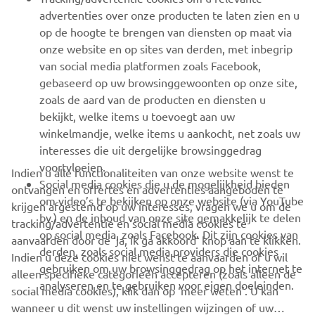
advertenties over onze producten te laten zien en u
MEER YAMAHA
op de hoogte te brengen van diensten op maat via
onze website en op sites van derden, met inbegrip
van social media platformen zoals Facebook,
SUPPORT
gebaseerd op uw browsinggewoonten op onze site,
zoals de aard van de producten en diensten u
bekijkt, welke items u toevoegt aan uw
NIEUWSBRIEF
winkelmandje, welke items u aankocht, net zoals uw
Wees de eerste die meer te weten komt over de nieuwste deals,
interesses die uit dergelijke browsinggedrag
speciale evenementen, nieuwe producten en nog veel meer
voortvloeien.
Indien u alle functionaliteiten van onze website wenst te
Social media cookies die u de mogelijkheid bieden
ontvangen en offertes en advertenties aangeboden te
om video’s te bekijken op onze website (via YouTube
krijgen afgestemd op uw interesses, vragen we u om de
bv.) en de inhoud van onze site gemakkelijk te delen
tracking/advertentie en social media cookies te
ABONNEREN
op social media, zoals Facebook. Dit zijn cookies van
aanvaarden door de ‘ja, ik ga akkoord’ knop aan te klikken.
derden, zoals social media providers die cookies
Indien u deze cookies niet wenst te aanvaarden of u wil
gebruiken om uw browsinggedrag op het internet te
Lees ons privacybeleid om te leren hoe we uw persoonlijke
alleen specifieke categorieën accepteren (zoals alleen de
analyseren en te gebruiken voor eigen doeleinden.
gegevens verwerken:
Privacyverklaring
social media cookies), klik dan op ‘meer weten’. U kan
wanneer u dit wenst uw instellingen wijzingen of uw