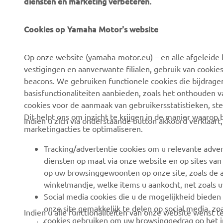
diensten en marketing verbeteren.
Cookies op Yamaha Motor's website
CORPORATE
BUSINESS
Op onze website (yamaha-motor.eu) – en alle afgeleide l
Over ons
eBike-systemen
vestigingen en aanverwante filialen, gebruik van cookies
Nieuws
Autoriteiten
beacons. We gebruiken functionele cookies die bijdrage
basisfunctionaliteiten aanbieden, zoals het onthouden 
Evenementen
Golfterreinen
cookies voor de aanmaak van gebruikersstatistieken, st
Pers
Eerstehulpverleners
Dit helpt ons om inzicht te krijgen in de manier waarop
Indien u zich via onderstaande button akkoord verklaart
marketingacties te optimaliseren.
Werken bij Yamaha
Rijscholen
Dealer worden
Robotics
Tracking/advertentie cookies om u relevante adver
diensten op maat via onze website en op sites van
Mensenrechtenbeleid
Partnerschappen
op uw browsinggewoonten op onze site, zoals de a
Basisbeleid inzake
Technische informatie
winkelmandje, welke items u aankocht, net zoals u
duurzaamheid
voor onafhankelijke
Social media cookies die u de mogelijkheid bieden
dealers
onze site gemakkelijk te delen op social media, zoa
Indien u alle functionaliteiten van onze website wenst
Klokkenluiderskanaal
cookies gebruiken om uw browsinggedrag op het in