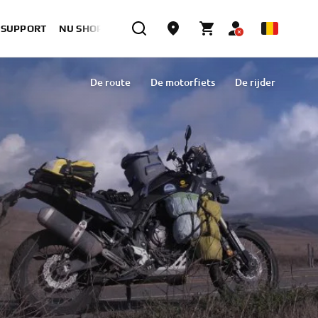
& SUPPORT
NU SHOPPEN
De route
De motorfiets
De rijder