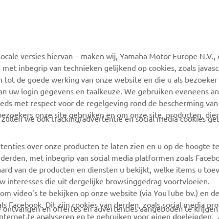
MEER YAMAHA
SUPPORT
ocale versies hiervan – maken wij, Yamaha Motor Europe N.V., 
MyYamaha
Webshop Support
 met inbegrip van technieken gelijkend op cookies, zoals javas
Yamaha Music
Onderdelen Catalogus
n tot de goede werking van onze website en die u als bezoeker
van uw login gegevens en taalkeuze. We gebruiken eveneens an
Yamaha Racing
Onderhoudsafspraak
eeds met respect voor de regelgeving rond de bescherming van 
maken
Yamaha Motor Global
 bezoekers onze site gebruiken en om onze site, producten, die
, zullen we ook tracking/advertentie en social media cookies ge
Vind een Yamaha-dealer
Mobiele apps
Beheer van
tenties over onze producten te laten zien en u op de hoogte t
Afvalbatterijen
 derden, met inbegrip van social media platformen zoals Faceb
ard van de producten en diensten u bekijkt, welke items u toe
w interesses die uit dergelijke browsinggedrag voortvloeien.
 om video’s te bekijken op onze website (via YouTube bv.) en d
ls Facebook. Dit zijn cookies van derden, zoals social media pro
 te ontvangen en offertes en advertenties aangeboden te krijge
ternet te analyseren en te gebruiken voor eigen doeleinden.