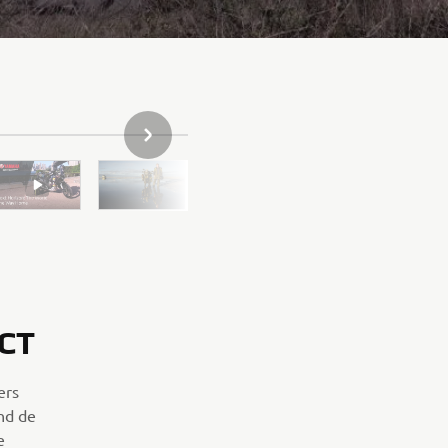
VOLGENDE ITEM IN GALLERIJ
CT
ers
ond de
e