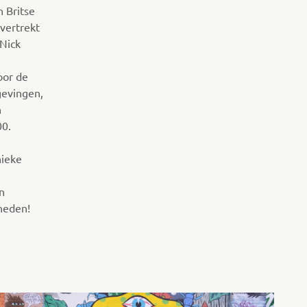
n Britse
 vertrekt
 Nick
oor de
gevingen,
n
00.
nieke
n
heden!