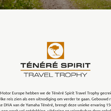
 Motor Europe hebben we de Ténéré Spirit Travel Trophy gecre
 elke reis zien als een uitnodiging om verder te gaan. Gebouwd 
ke DNA van de Yamaha Ténéré, brengt deze unieke ervaring 150
 een week vol ontdekking, uitdaging en vriendschap door enke