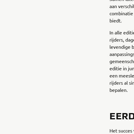
aan verschi
combinatie 
biedt.
In alle edi
rijders, da
levendige b
aanpassing
gemeenschap
editie in j
een meesle
rijders al 
bepalen.
EERD
Het succes 