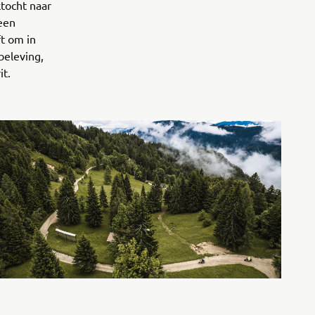
tocht naar
 een
t om in
beleving,
it.