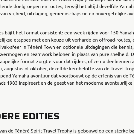
llende doelgroepen en routes, terwijl het altijd dezelfde Yamah
van vrijheid, uitdaging, gemeenschapszin en onvergetelijke av
ties blijft het format consistent: een week rijden voor 150 Yama
gelijkse etappes met een keuze uit verharde en offroad-routes,
ivak-sfeer in Ténéré Town en optionele uitdagingen die kennis,
svermogen en teamwork belonen in plaats van pure snelheid. D
pelijke format zorgt ervoor dat rijders, of ze nu deelnemen 
uni, augustus of oktober, dezelfde kernbelofte van de Travel Tro
pend Yamaha-avontuur dat voortbouwt op de erfenis van de Té
sinds 1983 inspireert en de geest van het moderne avontuurlijke r
ERE EDITIES
van de Ténéré Spirit Travel Trophy is gebouwd op een sterke ba