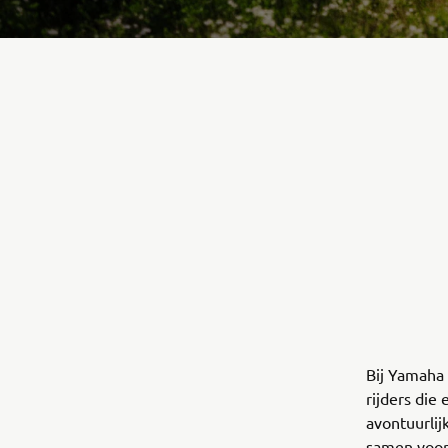
Bij Yamaha
rijders die
avontuurlij
samen voor