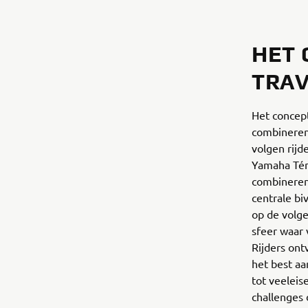
HET 
TRAV
Het concept
combineren
volgen rijd
Yamaha Tén
combineren
centrale b
op de volg
sfeer waar
Rijders ont
het best aa
tot veelei
challenges