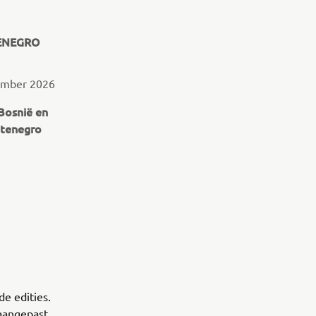
TENEGRO
ember 2026
 Bosnië en
ntenegro
de edities.
 aangepast