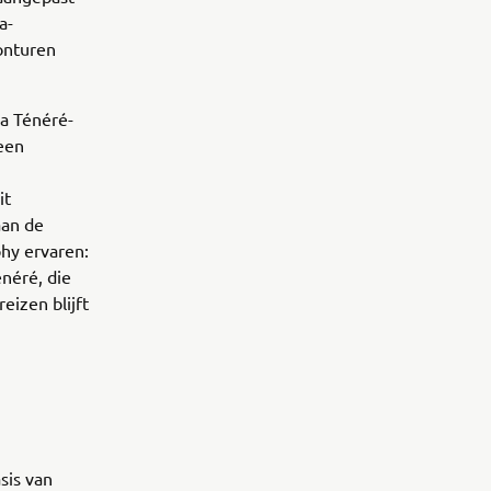
a-
onturen
ha Ténéré-
 een
it
aan de
phy ervaren:
néré, die
eizen blijft
sis van