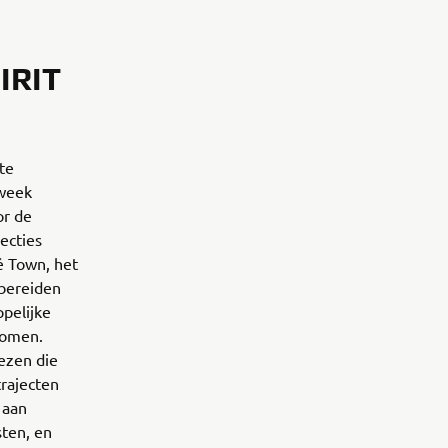
IRIT
te
 week
or de
ecties
é Town, het
rbereiden
pelijke
komen.
ezen die
trajecten
 aan
ten, en