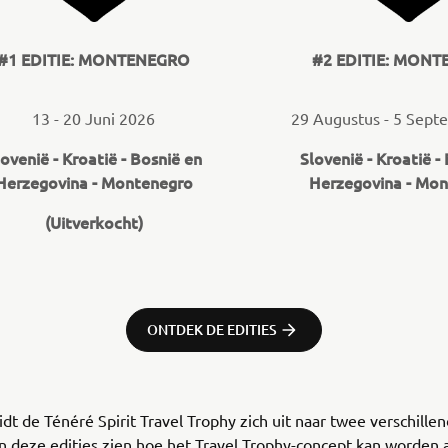
#1 EDITIE: MONTENEGRO
#2 EDITIE: MON
13 - 20 Juni 2026
29 Augustus - 5 Sept
ovenië - Kroatië - Bosnië en
Slovenië - Kroatië -
Herzegovina - Montenegro
Herzegovina - Mo
(Uitverkocht)
ONTDEK DE EDITIES
idt de Ténéré Spirit Travel Trophy zich uit naar twee verschillen
n deze edities zien hoe het Travel Trophy-concept kan worden