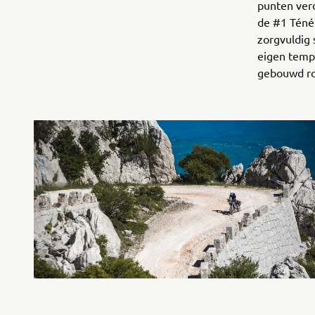
punten ver
de #1 Ténér
zorgvuldig 
eigen tempo
gebouwd ron