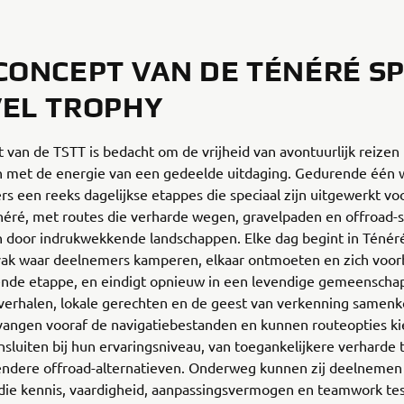
CONCEPT VAN DE TÉNÉRÉ SP
EL TROPHY
 van de TSTT is bedacht om de vrijheid van avontuurlijk reizen 
 met de energie van een gedeelde uitdaging. Gedurende één
ers een reeks dagelijkse etappes die speciaal zijn uitgewerkt vo
éré, met routes die verharde wegen, gravelpaden en offroad-s
 door indrukwekkende landschappen. Elke dag begint in Ténér
ivak waar deelnemers kamperen, elkaar ontmoeten en zich voo
ende etappe, en eindigt opnieuw in een levendige gemeenschap
 verhalen, lokale gerechten en de geest van verkenning samen
vangen vooraf de navigatiebestanden en kunnen routeopties ki
nsluiten bij hun ervaringsniveau, van toegankelijkere verharde 
sendere offroad-alternatieven. Onderweg kunnen zij deelnemen
 die kennis, vaardigheid, aanpassingsvermogen en teamwork tes