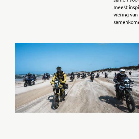
meest insp
viering van
samenkomen