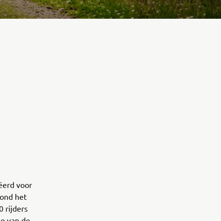
ëerd voor
rond het
 rijders
le van de