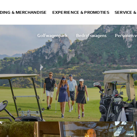
DING & MERCHANDISE
EXPERIENCE & PROMOTIES
SERVICE 
Golfwagenpark
Bedrijfswagens
Personen v
Drive²: The golf 