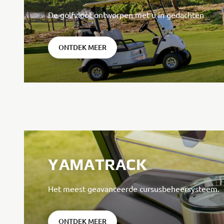
De golfvloot ontworpen met u in gedachten
ONTDEK MEER
YAMATRACK
Het meest geavanceerde cursusbeheersysteem.
ONTDEK MEER