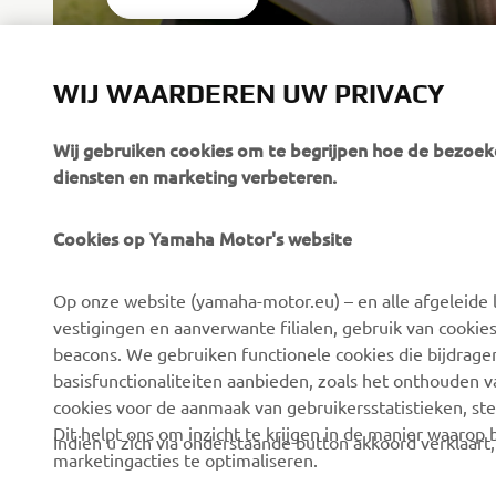
WIJ WAARDEREN UW PRIVACY
Wij gebruiken cookies om te begrijpen hoe de bezoeke
diensten en marketing verbeteren.
Cookies op Yamaha Motor's website
CORPORATE
BUSINESS
Op onze website (yamaha-motor.eu) – en alle afgeleide l
Over ons
eBike-systemen
vestigingen en aanverwante filialen, gebruik van cookies
Nieuws
Autoriteiten
beacons. We gebruiken functionele cookies die bijdrage
basisfunctionaliteiten aanbieden, zoals het onthouden 
Evenementen
Golfterreinen
cookies voor de aanmaak van gebruikersstatistieken, st
Pers
Eerstehulpverleners
Dit helpt ons om inzicht te krijgen in de manier waarop
Indien u zich via onderstaande button akkoord verklaart
marketingacties te optimaliseren.
Werken bij Yamaha
Rijscholen