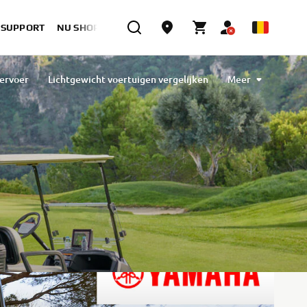
& SUPPORT
NU SHOPPEN
ervoer
Lichtgewicht voertuigen vergelijken
Meer
car fleet
Lichtgewicht bedrijfsvoertuig UMQ