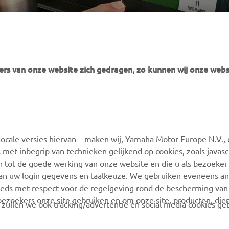
rs van onze website zich gedragen, zo kunnen wij onze webs
MEER YAMAHA
SUPPORT
ocale versies hiervan – maken wij, Yamaha Motor Europe N.V., 
MyYamaha
Webshop Support
 met inbegrip van technieken gelijkend op cookies, zoals javas
Yamaha Music
Onderdelen Catalogus
n tot de goede werking van onze website en die u als bezoeker
van uw login gegevens en taalkeuze. We gebruiken eveneens an
Yamaha Racing
Onderhoudsafspraak
eeds met respect voor de regelgeving rond de bescherming van 
maken
Yamaha Motor Global
 bezoekers onze site gebruiken en om onze site, producten, die
, zullen we ook tracking/advertentie en social media cookies ge
Vind een Yamaha-dealer
Mobiele apps
Beheer van