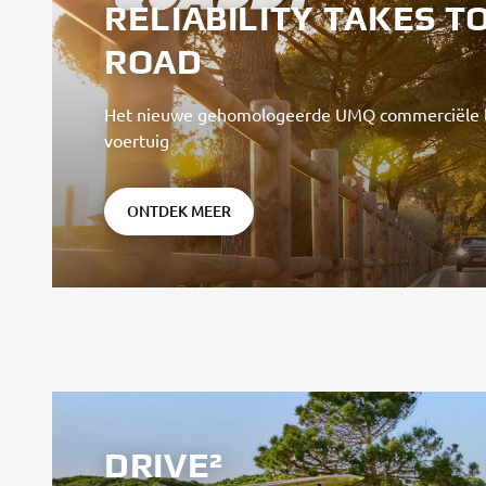
RELIABILITY TAKES T
ROAD
Het nieuwe gehomologeerde UMQ commerciële l
voertuig
ONTDEK MEER
DRIVE²