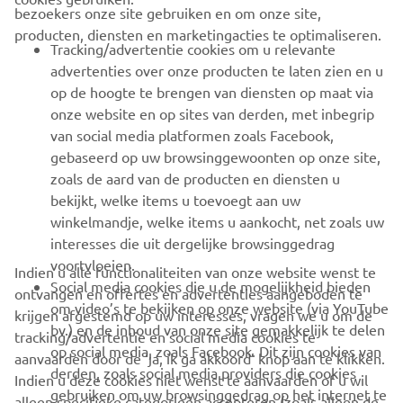
bezoekers onze site gebruiken en om onze site,
producten, diensten en marketingacties te optimaliseren.
BUSINESS
Tracking/advertentie cookies om u relevante
advertenties over onze producten te laten zien en u
MEER YAMAHA
op de hoogte te brengen van diensten op maat via
onze website en op sites van derden, met inbegrip
van social media platformen zoals Facebook,
SUPPORT
gebaseerd op uw browsinggewoonten op onze site,
zoals de aard van de producten en diensten u
bekijkt, welke items u toevoegt aan uw
NIEUWSBRIEF
winkelmandje, welke items u aankocht, net zoals uw
Wees de eerste die meer te weten komt over de nieuwste deals,
interesses die uit dergelijke browsinggedrag
speciale evenementen, nieuwe producten en nog veel meer
voortvloeien.
Indien u alle functionaliteiten van onze website wenst te
Social media cookies die u de mogelijkheid bieden
ontvangen en offertes en advertenties aangeboden te
om video’s te bekijken op onze website (via YouTube
krijgen afgestemd op uw interesses, vragen we u om de
bv.) en de inhoud van onze site gemakkelijk te delen
tracking/advertentie en social media cookies te
ABONNEREN
op social media, zoals Facebook. Dit zijn cookies van
aanvaarden door de ‘ja, ik ga akkoord’ knop aan te klikken.
derden, zoals social media providers die cookies
Indien u deze cookies niet wenst te aanvaarden of u wil
gebruiken om uw browsinggedrag op het internet te
Lees ons privacybeleid om te leren hoe we uw persoonlijke
alleen specifieke categorieën accepteren (zoals alleen de