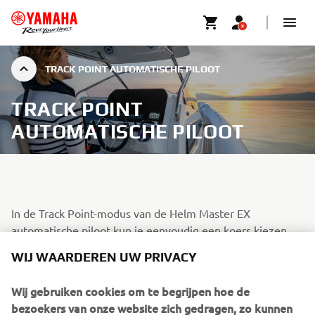
TRACK POINT AUTOMATISCHE PILOOT
TRACK POINT
AUTOMATISCHE PILOOT
In de Track Point-modus van de Helm Master EX
automatische piloot kun je eenvoudig een koers kiezen
die jouw boot moet volgen, op basis van een aantal
WIJ WAARDEREN UW PRIVACY
zogenaamde "Track Points". De boot beweegt dan soepel
van het ene toegewezen punt naar het andere, terwijl jij
Wij gebruiken cookies om te begrijpen hoe de
kunt genieten van het comfort van een ontspannen reis,
bezoekers van onze website zich gedragen, zo kunnen
het uitzicht en een aangenaam gesprek!