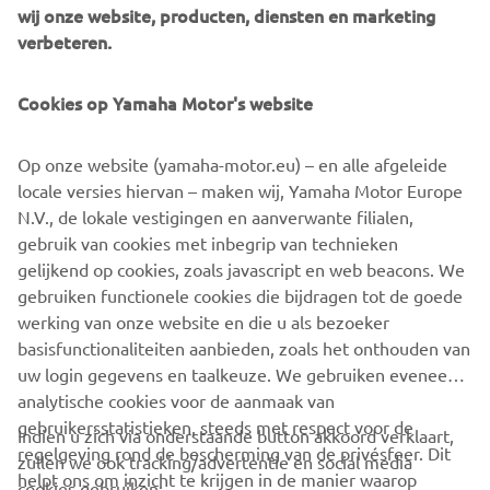
wij onze website, producten, diensten en marketing
verbeteren.
Wanneer je de eindbestemming bereikt, kunt je al of niet
kiezen voor een automatische stop (met of zonder
SetPoint) of niet en comfortabel navigeren met behulp
Cookies op Yamaha Motor's website
van een reeks fijnafstelfuncties. Zowel experts als
beginners krijgen zo veel gemoedsrust en de
Op onze website (yamaha-motor.eu) – en alle afgeleide
mogelijkheid om zich meer te concentreren op de
locale versies hiervan – maken wij, Yamaha Motor Europe
omgeving. Alle functies kunnen direct worden bediend via
N.V., de lokale vestigingen en aanverwante filialen,
geselecteerde Garmin-kaartplotters.
gebruik van cookies met inbegrip van technieken
gelijkend op cookies, zoals javascript en web beacons. We
gebruiken functionele cookies die bijdragen tot de goede
werking van onze website en die u als bezoeker
VOLGEND
basisfunctionaliteiten aanbieden, zoals het onthouden van
1
/
5
uw login gegevens en taalkeuze. We gebruiken eveneens
analytische cookies voor de aanmaak van
gebruikersstatistieken, steeds met respect voor de
Indien u zich via onderstaande button akkoord verklaart,
regelgeving rond de bescherming van de privésfeer. Dit
zullen we ook tracking/advertentie en social media
CORPORATE
helpt ons om inzicht te krijgen in de manier waarop
cookies gebruiken: