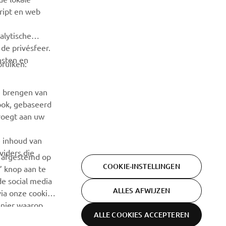
cript en web
NIEUWSBRIEF
alytische
Wees de eerste die meer te weten komt over de nieuwste
de privésfeer.
deals, speciale evenementen, nieuwe producten en nog veel
meer
nsten en
bruiken:
ABONNEREN
e brengen van
ook, gebaseerd
Lees ons privacybeleid om te leren hoe we uw persoonlijke
voegt aan uw
gegevens verwerken:
Privacyverklaring
e inhoud van
viders die
n afgestemd op
COOKIE-INSTELLINGEN
’ knop aan te
de social media
ALLES AFWIJZEN
ia onze cookie-
nier waarop.
ALLE COOKIES ACCEPTEREN