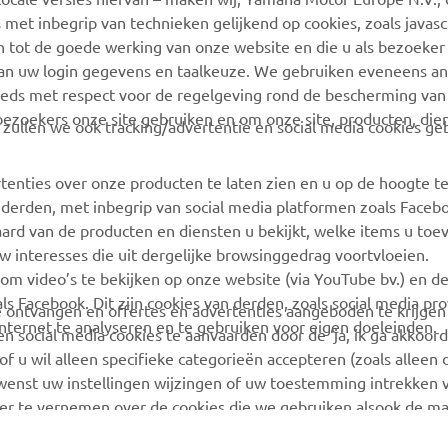
 met inbegrip van technieken gelijkend op cookies, zoals javas
MEER YAMAHA
SUPPORT
n tot de goede werking van onze website en die u als bezoeker
van uw login gegevens en taalkeuze. We gebruiken eveneens an
MyYamaha
Webshop Support
eeds met respect voor de regelgeving rond de bescherming van 
 bezoekers onze site gebruiken en om onze site, producten, die
Yamaha Music
Onderdelen Catalogus
, zullen we ook tracking/advertentie en social media cookies ge
Yamaha Racing
Onderhoudsafspraak
maken
tenties over onze producten te laten zien en u op de hoogte t
Yamaha Motor Global
 derden, met inbegrip van social media platformen zoals Faceb
Vind een Yamaha-dealer
Mobiele apps
ard van de producten en diensten u bekijkt, welke items u toe
Beheer van
w interesses die uit dergelijke browsinggedrag voortvloeien.
Afvalbatterijen
 om video’s te bekijken op onze website (via YouTube bv.) en d
ls Facebook. Dit zijn cookies van derden, zoals social media pro
 te ontvangen en offertes en advertenties aangeboden te krijge
ternet te analyseren en te gebruiken voor eigen doeleinden.
n social media cookies te aanvaarden door de ‘ja, ik ga akkoord
of u wil alleen specifieke categorieën accepteren (zoals alleen 
 wenst uw instellingen wijzingen of uw toestemming intrekken v
r te vernemen over de cookies die we gebruiken alsook de ma