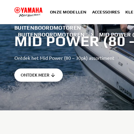
ONZE MODELLEN
ACCESSOIRES
KLE
BUITENBOORDMOTOREN
BUITENBOORDMOTOREN
MID POWER (
MID POWER (80 -
Ontdek het Mid Power (80 – 30pk) assortiment
ONTDEK MEER