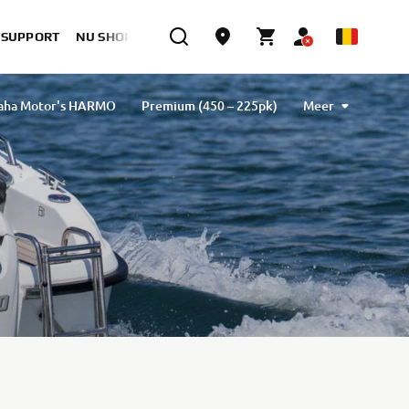
& SUPPORT
NU SHOPPEN
aha Motor's HARMO
Premium (450 – 225pk)
Meer
Mid Power (80 – 30pk)
Versatile (25 – 8pk)
Electric Drive
Marine motoren vergelijken
Riggingaccessoires
Performance Bulletins
Vijf jaar garantie
Torqeedo
Commercial
Commercieel gebruik | 2 jaar garantie