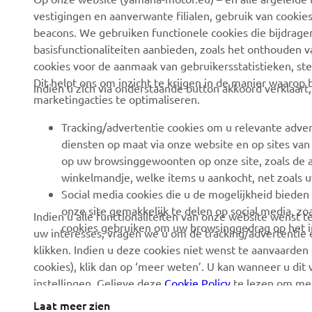
vestigingen en aanverwante filialen, gebruik van cookies
CORPORATE
BUSINESS
beacons. We gebruiken functionele cookies die bijdrage
basisfunctionaliteiten aanbieden, zoals het onthouden 
Over ons
eBike-systemen
cookies voor de aanmaak van gebruikersstatistieken, st
Nieuws
Dit helpt ons om inzicht te krijgen in de manier waarop
Autoriteiten
Indien u zich via onderstaande button akkoord verklaart
marketingacties te optimaliseren.
Evenementen
Golfterreinen
Tracking/advertentie cookies om u relevante adver
Pers
Eerstehulpverleners
diensten op maat via onze website en op sites van
Werken bij Yamaha
Rijscholen
op uw browsinggewoonten op onze site, zoals de a
winkelmandje, welke items u aankocht, net zoals u
Dealer worden
Robotics
Social media cookies die u de mogelijkheid bieden
Mensenrechtenbeleid
Partnerschappen
onze site gemakkelijk te delen op social media, zoa
Indien u alle functionaliteiten van onze website wenst
cookies gebruiken om uw browsinggedrag op het in
Basisbeleid inzake
uw interesses, vragen we u om de tracking/advertentie e
Technische informatie
duurzaamheid
klikken. Indien u deze cookies niet wenst te aanvaarden 
voor onafhankelijke
cookies), klik dan op ‘meer weten’. U kan wanneer u dit
dealers
Klokkenluiderskanaal
instellingen. Gelieve deze
Cookie Policy
te lezen om mee
Yamalube Safety Data
Laat meer zien
Sheets