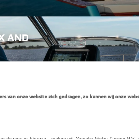
X AND
the-art
 utmost
experts and
rs van onze website zich gedragen, zo kunnen wij onze webs
ocale versies hiervan – maken wij, Yamaha Motor Europe N.V., 