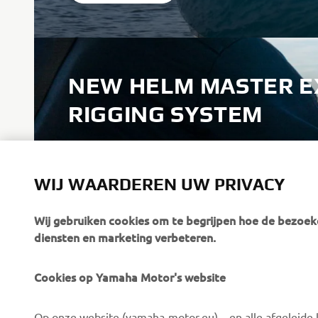
NEW HELM MASTER E
RIGGING SYSTEM
Discover the all-new rigging system with state-of-
innovative features and technology to guarantee
WIJ WAARDEREN UW PRIVACY
enjoyment and easy control for both passionate 
newcomers to boating.
Wij gebruiken cookies om te begrijpen hoe de bezoeke
diensten en marketing verbeteren.
DISCOVER MORE
Cookies op Yamaha Motor's website
Op onze website (yamaha-motor.eu) – en alle afgeleide l