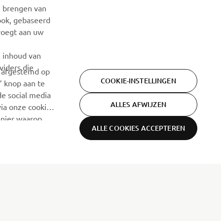
e brengen van
ook, gebaseerd
voegt aan uw
e inhoud van
viders die
n afgestemd op
COOKIE-INSTELLINGEN
’ knop aan te
de social media
ALLES AFWIJZEN
ia onze cookie-
nier waarop.
ALLE COOKIES ACCEPTEREN