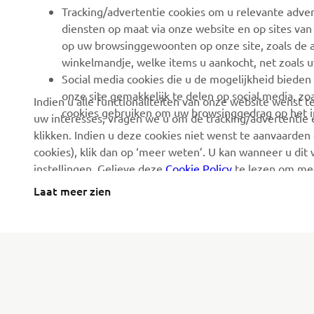
Tracking/advertentie cookies om u relevante adver
diensten op maat via onze website en op sites van
op uw browsinggewoonten op onze site, zoals de a
winkelmandje, welke items u aankocht, net zoals u
Social media cookies die u de mogelijkheid bieden
onze site gemakkelijk te delen op social media, zoa
Indien u alle functionaliteiten van onze website wenst
cookies gebruiken om uw browsinggedrag op het in
uw interesses, vragen we u om de tracking/advertentie e
klikken. Indien u deze cookies niet wenst te aanvaarden 
cookies), klik dan op ‘meer weten’. U kan wanneer u dit
instellingen. Gelieve deze
Cookie Policy
te lezen om mee
Laat meer zien