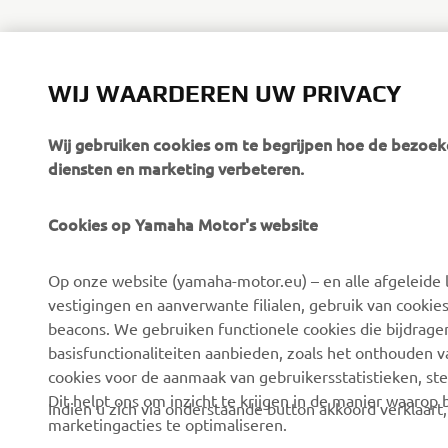
WIJ WAARDEREN UW PRIVACY
Wij gebruiken cookies om te begrijpen hoe de bezoeke
diensten en marketing verbeteren.
Cookies op Yamaha Motor's website
Op onze website (yamaha-motor.eu) – en alle afgeleide l
vestigingen en aanverwante filialen, gebruik van cookies
beacons. We gebruiken functionele cookies die bijdrage
basisfunctionaliteiten aanbieden, zoals het onthouden 
cookies voor de aanmaak van gebruikersstatistieken, st
Dit helpt ons om inzicht te krijgen in de manier waarop
Indien u zich via onderstaande button akkoord verklaart
marketingacties te optimaliseren.