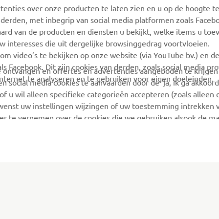
tenties over onze producten te laten zien en u op de hoogte t
 derden, met inbegrip van social media platformen zoals Faceb
ard van de producten en diensten u bekijkt, welke items u toe
w interesses die uit dergelijke browsinggedrag voortvloeien.
 om video’s te bekijken op onze website (via YouTube bv.) en d
ls Facebook. Dit zijn cookies van derden, zoals social media pro
 te ontvangen en offertes en advertenties aangeboden te krijge
ternet te analyseren en te gebruiken voor eigen doeleinden.
n social media cookies te aanvaarden door de ‘ja, ik ga akkoord
of u wil alleen specifieke categorieën accepteren (zoals alleen 
 wenst uw instellingen wijzingen of uw toestemming intrekken v
r te vernemen over de cookies die we gebruiken alsook de ma