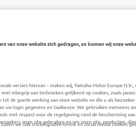
rs van onze website zich gedragen, zo kunnen wij onze webs
ocale versies hiervan – maken wij, Yamaha Motor Europe N.V., 
 met inbegrip van technieken gelijkend op cookies, zoals javas
n tot de goede werking van onze website en die u als bezoeker
van uw login gegevens en taalkeuze. We gebruiken eveneens an
eeds met respect voor de regelgeving rond de bescherming van 
 bezoekers onze site gebruiken en om onze site, producten, die
, zullen we ook tracking/advertentie en social media cookies ge