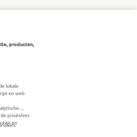
ite, producten,
de lokale
cript en web
alytische
de privésfeer.
nsten en
bruiken: