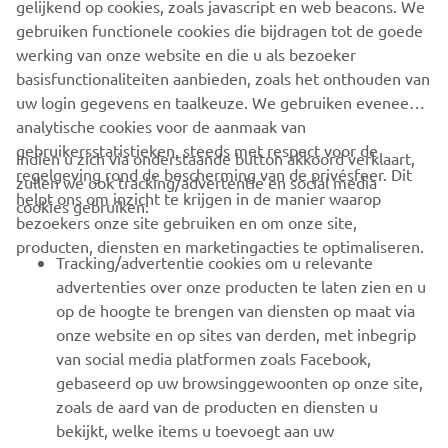
gelijkend op cookies, zoals javascript en web beacons. We
gebruiken functionele cookies die bijdragen tot de goede
werking van onze website en die u als bezoeker
basisfunctionaliteiten aanbieden, zoals het onthouden van
ABONNEREN
uw login gegevens en taalkeuze. We gebruiken eveneens
analytische cookies voor de aanmaak van
Lees ons privacybeleid om te leren hoe we uw persoonlijke
gebruikersstatistieken, steeds met respect voor de
gegevens verwerken:
Privacyverklaring
Indien u zich via onderstaande button akkoord verklaart,
regelgeving rond de bescherming van de privésfeer. Dit
zullen we ook tracking/advertentie en social media
helpt ons om inzicht te krijgen in de manier waarop
cookies gebruiken:
Belgium (Dutch)
bezoekers onze site gebruiken en om onze site,
producten, diensten en marketingacties te optimaliseren.
Tracking/advertentie cookies om u relevante
advertenties over onze producten te laten zien en u
op de hoogte te brengen van diensten op maat via
onze website en op sites van derden, met inbegrip
© Copyright - 2026 Yamaha Motor Europe N.V. - All Rights
van social media platformen zoals Facebook,
Reserved
gebaseerd op uw browsinggewoonten op onze site,
zoals de aard van de producten en diensten u
Privacyverklaring
Cookies
Algemene voorwaarden
bekijkt, welke items u toevoegt aan uw
ER-LOCATOR