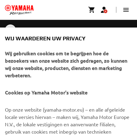
CRUISE SERIES
WIJ WAARDEREN UW PRIVACY
CORPORATE
Wij gebruiken cookies om te begrijpen hoe de
BUSINESS
bezoekers van onze website zich gedragen, zo kunnen
wij onze website, producten, diensten en marketing
MEER YAMAHA
verbeteren.
SUPPORT
Cookies op Yamaha Motor's website
Op onze website (yamaha-motor.eu) – en alle afgeleide
NIEUWSBRIEF
locale versies hiervan – maken wij, Yamaha Motor Europe
N.V., de lokale vestigingen en aanverwante filialen,
Wees de eerste die meer te weten komt over de nieuwste deals,
speciale evenementen, nieuwe producten en nog veel meer
gebruik van cookies met inbegrip van technieken