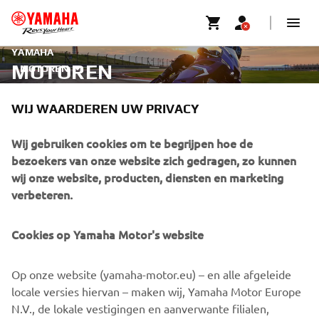
YAMAHA
MOTOREN
MOTOREN
WIJ WAARDEREN UW PRIVACY
Ontdek onze motoren.
Wij gebruiken cookies om te begrijpen hoe de
bezoekers van onze website zich gedragen, zo kunnen
ONTDEK MEER
wij onze website, producten, diensten en marketing
verbeteren.
Professionele ruiter met gevorderde vaardigheid afgebeeld op
een afgesloten terrein.
Cookies op Yamaha Motor's website
Op onze website (yamaha-motor.eu) – en alle afgeleide
CORPORATE
locale versies hiervan – maken wij, Yamaha Motor Europe
N.V., de lokale vestigingen en aanverwante filialen,