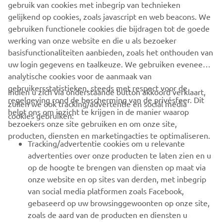
BUSINESS
gebruik van cookies met inbegrip van technieken
gelijkend op cookies, zoals javascript en web beacons. We
gebruiken functionele cookies die bijdragen tot de goede
MEER YAMAHA
werking van onze website en die u als bezoeker
basisfunctionaliteiten aanbieden, zoals het onthouden van
SUPPORT
uw login gegevens en taalkeuze. We gebruiken eveneens
analytische cookies voor de aanmaak van
gebruikersstatistieken, steeds met respect voor de
Indien u zich via onderstaande button akkoord verklaart,
NIEUWSBRIEF
regelgeving rond de bescherming van de privésfeer. Dit
zullen we ook tracking/advertentie en social media
helpt ons om inzicht te krijgen in de manier waarop
cookies gebruiken:
Wees de eerste die meer te weten komt over de nieuwste deals,
bezoekers onze site gebruiken en om onze site,
speciale evenementen, nieuwe producten en nog veel meer
producten, diensten en marketingacties te optimaliseren.
Tracking/advertentie cookies om u relevante
advertenties over onze producten te laten zien en u
op de hoogte te brengen van diensten op maat via
ABONNEREN
onze website en op sites van derden, met inbegrip
van social media platformen zoals Facebook,
gebaseerd op uw browsinggewoonten op onze site,
Lees ons privacybeleid om te leren hoe we uw persoonlijke
gegevens verwerken:
Privacyverklaring
zoals de aard van de producten en diensten u