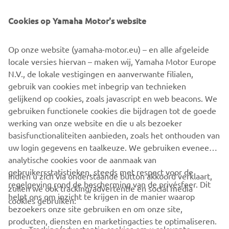
dimensie geeft aan sportief rijden.
Cookies op Yamaha Motor's website
SORRY! DIT EVENEMENT IS
Op onze website (yamaha-motor.eu) – en alle afgeleide
AFGESLOTEN.
locale versies hiervan – maken wij, Yamaha Motor Europe
Bezoek onze website om te zien wanneer de volgende
N.V., de lokale vestigingen en aanverwante filialen,
evenementen plaatsvinden.
gebruik van cookies met inbegrip van technieken
gelijkend op cookies, zoals javascript en web beacons. We
gebruiken functionele cookies die bijdragen tot de goede
GA NAAR EVENEMENTENAGENDA
werking van onze website en die u als bezoeker
basisfunctionaliteiten aanbieden, zoals het onthouden van
uw login gegevens en taalkeuze. We gebruiken eveneens
analytische cookies voor de aanmaak van
gebruikersstatistieken, steeds met respect voor de
Indien u zich via onderstaande button akkoord verklaart,
regelgeving rond de bescherming van de privésfeer. Dit
zullen we ook tracking/advertentie en social media
CORPORATE
helpt ons om inzicht te krijgen in de manier waarop
cookies gebruiken:
bezoekers onze site gebruiken en om onze site,
producten, diensten en marketingacties te optimaliseren.
BUSINESS