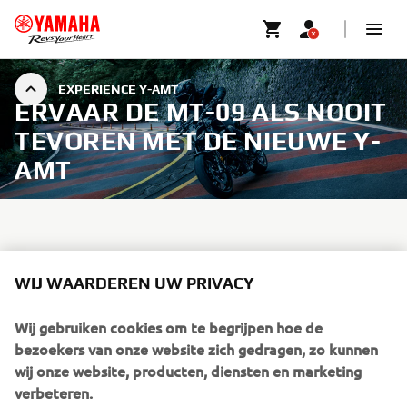
EXPERIENCE Y-AMT
ERVAAR DE MT-09 ALS NOOIT
TEVOREN MET DE NIEUWE Y-
AMT
Elke stap in onze technologische ontwikkeling is erop
WIJ WAARDEREN UW PRIVACY
gericht om je een meer meeslepende rijervaring te
bieden, die nog verslavender is en je nog meer voldoening
Wij gebruiken cookies om te begrijpen hoe de
Yamaha Automated Manual
geeft. De nieuwe
bezoekers van onze website zich gedragen, zo kunnen
Transmission
(Y-AMT) is klaar om dat gevoel verder te
wij onze website, producten, diensten en marketing
brengen, en is het begin van een nieuw tijdperk met
verbeteren.
geavanceerde schakeltechnologie die een nieuwe