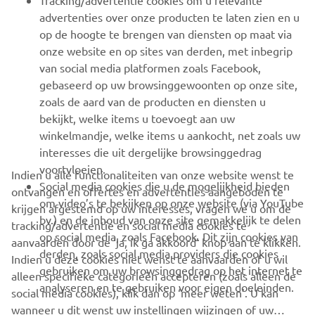
Tracking/advertentie cookies om u relevante
advertenties over onze producten te laten zien en u
MEER YAMAHA
op de hoogte te brengen van diensten op maat via
onze website en op sites van derden, met inbegrip
van social media platformen zoals Facebook,
SUPPORT
gebaseerd op uw browsinggewoonten op onze site,
zoals de aard van de producten en diensten u
bekijkt, welke items u toevoegt aan uw
NIEUWSBRIEF
winkelmandje, welke items u aankocht, net zoals uw
Wees de eerste die meer te weten komt over de nieuwste deals,
interesses die uit dergelijke browsinggedrag
speciale evenementen, nieuwe producten en nog veel meer
voortvloeien.
Indien u alle functionaliteiten van onze website wenst te
Social media cookies die u de mogelijkheid bieden
ontvangen en offertes en advertenties aangeboden te
om video’s te bekijken op onze website (via YouTube
krijgen afgestemd op uw interesses, vragen we u om de
bv.) en de inhoud van onze site gemakkelijk te delen
tracking/advertentie en social media cookies te
ABONNEREN
op social media, zoals Facebook. Dit zijn cookies van
aanvaarden door de ‘ja, ik ga akkoord’ knop aan te klikken.
derden, zoals social media providers die cookies
Indien u deze cookies niet wenst te aanvaarden of u wil
gebruiken om uw browsinggedrag op het internet te
Lees ons privacybeleid om te leren hoe we uw persoonlijke
alleen specifieke categorieën accepteren (zoals alleen de
analyseren en te gebruiken voor eigen doeleinden.
gegevens verwerken:
Privacyverklaring
social media cookies), klik dan op ‘meer weten’. U kan
wanneer u dit wenst uw instellingen wijzingen of uw