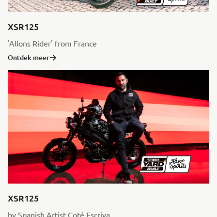
XSR125
'Allons Rider' from France
Ontdek meer
XSR125
by Spanish Artist Coté Escriva