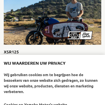
XSR125
by Nikolas Plytas
WIJ WAARDEREN UW PRIVACY
Ontdek meer
Wij gebruiken cookies om te begrijpen hoe de
bezoekers van onze website zich gedragen, zo kunnen
wij onze website, producten, diensten en marketing
verbeteren.
De XSR125 is de nieuwste motorfiets in Yamaha’s Sport
Heritage-assortiment en beschikt over
premiumspecificaties zoals LED-verlichting en compleet
Cookies op Yamaha Motor's website