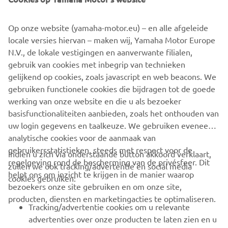
LCD-instrumentenpaneel, net als de zwaardere XSR700 en
XSR900. Daarnaast heeft de hij een lichtgewicht Deltabox-
Op onze website (yamaha-motor.eu) – en alle afgeleide
chassis en upside-down voorvorken die zorgen voor een
locale versies hiervan – maken wij, Yamaha Motor Europe
zelfverzekerde en comfortabele rijervaring.
N.V., de lokale vestigingen en aanverwante filialen,
gebruik van cookies met inbegrip van technieken
gelijkend op cookies, zoals javascript en web beacons. We
gebruiken functionele cookies die bijdragen tot de goede
XSR125 PRODUCTIE MODEL
werking van onze website en die u als bezoeker
basisfunctionaliteiten aanbieden, zoals het onthouden van
uw login gegevens en taalkeuze. We gebruiken eveneens
analytische cookies voor de aanmaak van
gebruikersstatistieken, steeds met respect voor de
Indien u zich via onderstaande button akkoord verklaart,
regelgeving rond de bescherming van de privésfeer. Dit
zullen we ook tracking/advertentie en social media
CORPORATE
helpt ons om inzicht te krijgen in de manier waarop
cookies gebruiken:
bezoekers onze site gebruiken en om onze site,
producten, diensten en marketingacties te optimaliseren.
BUSINESS
Tracking/advertentie cookies om u relevante
advertenties over onze producten te laten zien en u