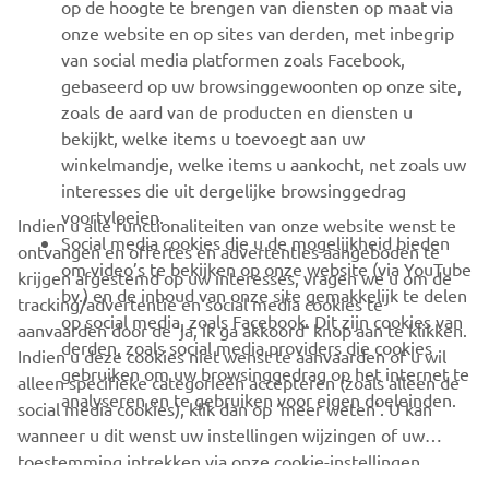
MEER YAMAHA
op de hoogte te brengen van diensten op maat via
onze website en op sites van derden, met inbegrip
van social media platformen zoals Facebook,
SUPPORT
gebaseerd op uw browsinggewoonten op onze site,
zoals de aard van de producten en diensten u
bekijkt, welke items u toevoegt aan uw
NIEUWSBRIEF
winkelmandje, welke items u aankocht, net zoals uw
Wees de eerste die meer te weten komt over de nieuwste deals,
interesses die uit dergelijke browsinggedrag
speciale evenementen, nieuwe producten en nog veel meer
voortvloeien.
Indien u alle functionaliteiten van onze website wenst te
Social media cookies die u de mogelijkheid bieden
ontvangen en offertes en advertenties aangeboden te
om video’s te bekijken op onze website (via YouTube
krijgen afgestemd op uw interesses, vragen we u om de
bv.) en de inhoud van onze site gemakkelijk te delen
tracking/advertentie en social media cookies te
ABONNEREN
op social media, zoals Facebook. Dit zijn cookies van
aanvaarden door de ‘ja, ik ga akkoord’ knop aan te klikken.
derden, zoals social media providers die cookies
Indien u deze cookies niet wenst te aanvaarden of u wil
gebruiken om uw browsinggedrag op het internet te
Lees ons privacybeleid om te leren hoe we uw persoonlijke
alleen specifieke categorieën accepteren (zoals alleen de
analyseren en te gebruiken voor eigen doeleinden.
gegevens verwerken:
Privacyverklaring
social media cookies), klik dan op ‘meer weten’. U kan
wanneer u dit wenst uw instellingen wijzingen of uw
toestemming intrekken via onze cookie-instellingen.
Belgium (Dutch)
Gelieve deze
Cookie Policy
te lezen om meer te