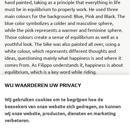
hand painted, taking as a principle that everything in life
must be in equilibrium to properly work. He used three
main colours for the background: Blue, Pink and Black. The
blue color symbolizes a colder and masculine sphere,
while the pink represents a warmer and feminine sphere.
Those colours create a sense of equilibrium as well as a
youthful look. The bike was also painted all over, using a
white colour, which represents different thoughts and
ideas, questioning mainly what happiness is and where it
comes from. As Filippo understands it, happiness is about
equilibrium, which is a key word while riding.
MODIFICATIONS
WIJ WAARDEREN UW PRIVACY
Fiumani made several modifications to the bike aside
Wij gebruiken cookies om te begrijpen hoe de
from the unique paintwork. The exhaust pipe was cut and
bezoekers van onze website zich gedragen, zo kunnen
a different rear section added, which was then painted
wij onze website, producten, diensten en marketing
with a high temp black paint. The front fender was
verbeteren.
replaced with a handmade item which was repositioned