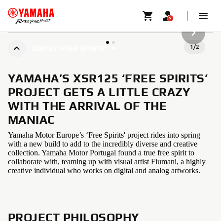
VOLGEND
1
/
2
XSR125 "FREE SPIRITS"
YAMAHA’S XSR125 ‘FREE SPIRITS’
PROJECT GETS A LITTLE CRAZY
WITH THE ARRIVAL OF THE
MANIAC
Yamaha Motor Europe’s ‘Free Spirits' project rides into spring
with a new build to add to the incredibly diverse and creative
collection. Yamaha Motor Portugal found a true free spirit to
collaborate with, teaming up with visual artist Fiumani, a highly
creative individual who works on digital and analog artworks.
PROJECT PHILOSOPHY