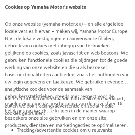
and complemented with a handmade radiator guard. The
Cookies op Yamaha Motor's website
indicators and mirrors have been replaced and the rear
subframe shortened to help create a rack to carry a
surfboard.
Op onze website (yamaha-motor.eu) – en alle afgeleide
locale versies hiervan – maken wij, Yamaha Motor Europe
N.V., de lokale vestigingen en aanverwante filialen,
gebruik van cookies met inbegrip van technieken
gelijkend op cookies, zoals javascript en web beacons. We
gebruiken functionele cookies die bijdragen tot de goede
XSR125 PRODUCTION MODEL
werking van onze website en die u als bezoeker
basisfunctionaliteiten aanbieden, zoals het onthouden van
uw login gegevens en taalkeuze. We gebruiken eveneens
analytische cookies voor de aanmaak van
gebruikersstatistieken, steeds met respect voor de
Indien u zich via onderstaande button akkoord verklaart,
regelgeving rond de bescherming van de privésfeer. Dit
zullen we ook tracking/advertentie en social media
CORPORATE
helpt ons om inzicht te krijgen in de manier waarop
cookies gebruiken:
bezoekers onze site gebruiken en om onze site,
producten, diensten en marketingacties te optimaliseren.
BUSINESS
Tracking/advertentie cookies om u relevante