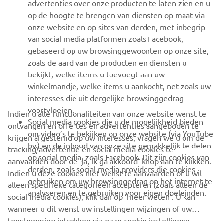
advertenties over onze producten te laten zien en u
MEER YAMAHA
op de hoogte te brengen van diensten op maat via
onze website en op sites van derden, met inbegrip
van social media platformen zoals Facebook,
SUPPORT
gebaseerd op uw browsinggewoonten op onze site,
zoals de aard van de producten en diensten u
bekijkt, welke items u toevoegt aan uw
NIEUWSBRIEF
winkelmandje, welke items u aankocht, net zoals uw
Wees de eerste die meer te weten komt over de nieuwste deals,
interesses die uit dergelijke browsinggedrag
speciale evenementen, nieuwe producten en nog veel meer
voortvloeien.
Indien u alle functionaliteiten van onze website wenst te
Social media cookies die u de mogelijkheid bieden
ontvangen en offertes en advertenties aangeboden te
om video’s te bekijken op onze website (via YouTube
krijgen afgestemd op uw interesses, vragen we u om de
bv.) en de inhoud van onze site gemakkelijk te delen
tracking/advertentie en social media cookies te
ABONNEREN
op social media, zoals Facebook. Dit zijn cookies van
aanvaarden door de ‘ja, ik ga akkoord’ knop aan te klikken.
derden, zoals social media providers die cookies
Indien u deze cookies niet wenst te aanvaarden of u wil
gebruiken om uw browsinggedrag op het internet te
Lees ons privacybeleid om te leren hoe we uw persoonlijke
alleen specifieke categorieën accepteren (zoals alleen de
analyseren en te gebruiken voor eigen doeleinden.
gegevens verwerken:
Privacyverklaring
social media cookies), klik dan op ‘meer weten’. U kan
wanneer u dit wenst uw instellingen wijzingen of uw
toestemming intrekken via onze cookie-instellingen.
Belgium (Dutch)