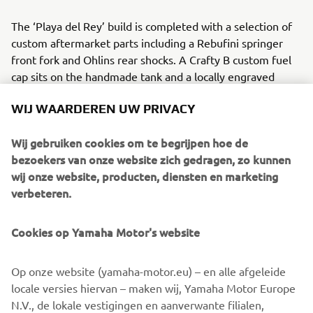
The ‘Playa del Rey’ build is completed with a selection of
custom aftermarket parts including a Rebufini springer
front fork and Ohlins rear shocks. A Crafty B custom fuel
cap sits on the handmade tank and a locally engraved
engine cover sets it off. A Vitys headlight and grips add
WIJ WAARDEREN UW PRIVACY
attitude at the front with mini hand controls and switch
housings by Rebufini. Rizoma Bullet indicators and foot
Wij gebruiken cookies om te begrijpen hoe de
pegs and a Motogadget speedo and housing add bling.
bezoekers van onze website zich gedragen, zo kunnen
Stopping power gets an upgrade with PM calipers and a
wij onze website, producten, diensten en marketing
set of risers by LA Choppers adds to the west coast vibe.
verbeteren.
Cookies op Yamaha Motor's website
Matt Black Customs have made it easy for XV950 owners
Op onze website (yamaha-motor.eu) – en alle afgeleide
who want to add some of the Board Tracker style with
locale versies hiervan – maken wij, Yamaha Motor Europe
bolt-on parts available directly from their website. They
N.V., de lokale vestigingen en aanverwante filialen,
will go further and develop an even wider range so the