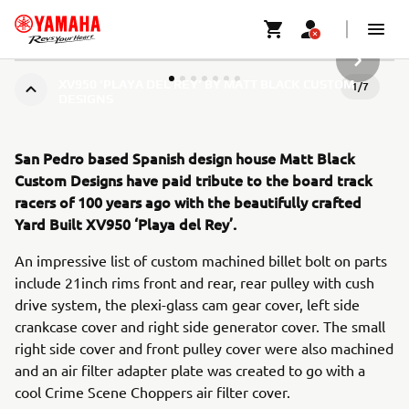
VOLGEND
XV950 ‘PLAYA DEL REY’ BY MATT BLACK CUSTOM
1
/
7
DESIGNS
San Pedro based Spanish design house Matt Black
Custom Designs have paid tribute to the board track
racers of 100 years ago with the beautifully crafted
Yard Built XV950 ‘Playa del Rey’.
An impressive list of custom machined billet bolt on parts
include 21inch rims front and rear, rear pulley with cush
drive system, the plexi-glass cam gear cover, left side
crankcase cover and right side generator cover. The small
right side cover and front pulley cover were also machined
and an air filter adapter plate was created to go with a
cool Crime Scene Choppers air filter cover.