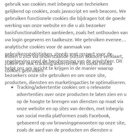
gebruik van cookies met inbegrip van technieken
options look set to grow and grow!
gelijkend op cookies, zoals javascript en web beacons. We
If you want to trick out your XV in the board tracker style
gebruiken functionele cookies die bijdragen tot de goede
click the link and visit them directly:
www.mattblack.eu
werking van onze website en die u als bezoeker
basisfunctionaliteiten aanbieden, zoals het onthouden van
uw login gegevens en taalkeuze. We gebruiken eveneens
analytische cookies voor de aanmaak van
gebruikersstatistieken, steeds met respect voor de
Indien u zich via onderstaande button akkoord verklaart,
regelgeving rond de bescherming van de privésfeer. Dit
zullen we ook tracking/advertentie en social media
CORPORATE
helpt ons om inzicht te krijgen in de manier waarop
cookies gebruiken:
bezoekers onze site gebruiken en om onze site,
producten, diensten en marketingacties te optimaliseren.
BUSINESS
Tracking/advertentie cookies om u relevante
advertenties over onze producten te laten zien en u
MEER YAMAHA
op de hoogte te brengen van diensten op maat via
onze website en op sites van derden, met inbegrip
van social media platformen zoals Facebook,
SUPPORT
gebaseerd op uw browsinggewoonten op onze site,
zoals de aard van de producten en diensten u