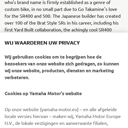
who's brand name is firmly established as a genre of
custom bike, in no small part due to Go Takamine's love
for the SR400 and 500. The Japanese builder has created
over 100 of the Brat Style SRs in his career, including his
first Yard Built collaboration, the achingly cool SR400
B.S.R.
WIJ WAARDEREN UW PRIVACY
"The SCR950 Scrambler is a natural evolution of the Sport
Heritage range," commented Yamaha Motor Europe
Wij gebruiken cookies om te begrijpen hoe de
Marketing Coordinator Cristian Barelli. "It's an iconic style
bezoekers van onze website zich gedragen, zo kunnen
of motorcycle that fits perfectly into our offering. Today
wij onze website, producten, diensten en marketing
the desire to keep going when the tarmac runs out is
verbeteren.
more and more common, so the SCR950 is made to let
the adventure continue! To show this we turned to a
Cookies op Yamaha Motor's website
builder we have wanted to work with for sometime, and
the result is stunning. Go Takamine has perfectly captured
Op onze website (yamaha-motor.eu) – en alle afgeleide
the spirit of the scrambler, and his influence and style is
locale versies hiervan – maken wij, Yamaha Motor Europe
clear in the build. We love how he was able to turn the
N.V., de lokale vestigingen en aanverwante filialen,
single airhead SR into a scrambler style cool toy, and we