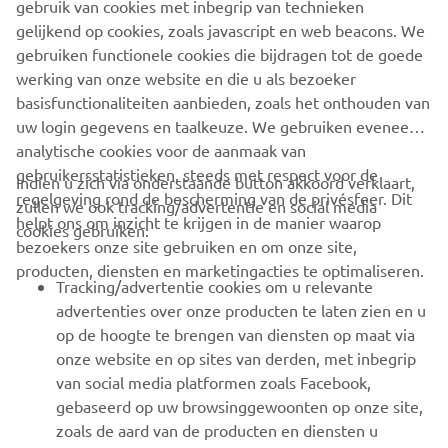
gebruik van cookies met inbegrip van technieken
wanted the same feeling with the SCR, which he delivered
gelijkend op cookies, zoals javascript en web beacons. We
in proper Brat Style!"
gebruiken functionele cookies die bijdragen tot de goede
To find out more about Brat Style vsit:
www.bratstyle.com
werking van onze website en die u als bezoeker
basisfunctionaliteiten aanbieden, zoals het onthouden van
uw login gegevens en taalkeuze. We gebruiken eveneens
analytische cookies voor de aanmaak van
gebruikersstatistieken, steeds met respect voor de
Indien u zich via onderstaande button akkoord verklaart,
regelgeving rond de bescherming van de privésfeer. Dit
zullen we ook tracking/advertentie en social media
CORPORATE
helpt ons om inzicht te krijgen in de manier waarop
cookies gebruiken:
bezoekers onze site gebruiken en om onze site,
producten, diensten en marketingacties te optimaliseren.
BUSINESS
Tracking/advertentie cookies om u relevante
advertenties over onze producten te laten zien en u
MEER YAMAHA
op de hoogte te brengen van diensten op maat via
onze website en op sites van derden, met inbegrip
van social media platformen zoals Facebook,
SUPPORT
gebaseerd op uw browsinggewoonten op onze site,
zoals de aard van de producten en diensten u