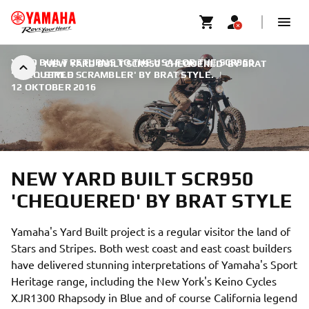
YARD BUILT RETURNS TO THE USA FOR THE SCR950
NEW YARD BUILT SCR950 'CHEQUERED' BY BRAT
'CHEQUERED SCRAMBLER' BY BRAT STYLE.
STYLE
|
12 OKTOBER 2016
NEW YARD BUILT SCR950
'CHEQUERED' BY BRAT STYLE
Yamaha's Yard Built project is a regular visitor the land of
Stars and Stripes. Both west coast and east coast builders
have delivered stunning interpretations of Yamaha's Sport
Heritage range, including the New York's Keino Cycles
XJR1300 Rhapsody in Blue and of course California legend