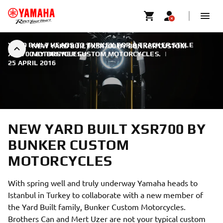
YARD BUILT HEADS TO TURKEY FOR A TRACKER STYLE
NEW YARD BUILT XSR700 BY BUNKER CUSTOM
XSR700 BY BUNKER CUSTOM MOTORCYCLES.
MOTORCYCLES
|
25 APRIL 2016
NEW YARD BUILT XSR700 BY
BUNKER CUSTOM
MOTORCYCLES
With spring well and truly underway Yamaha heads to
Istanbul in Turkey to collaborate with a new member of
the Yard Built family, Bunker Custom Motorcycles.
Brothers Can and Mert Uzer are not your typical custom