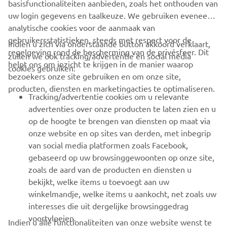
basisfunctionaliteiten aanbieden, zoals het onthouden van
uw login gegevens en taalkeuze. We gebruiken eveneens
analytische cookies voor de aanmaak van
gebruikersstatistieken, steeds met respect voor de
Indien u zich via onderstaande button akkoord verklaart,
regelgeving rond de bescherming van de privésfeer. Dit
zullen we ook tracking/advertentie en social media
CORPORATE
helpt ons om inzicht te krijgen in de manier waarop
cookies gebruiken:
bezoekers onze site gebruiken en om onze site,
producten, diensten en marketingacties te optimaliseren.
BUSINESS
Tracking/advertentie cookies om u relevante
advertenties over onze producten te laten zien en u
MEER YAMAHA
op de hoogte te brengen van diensten op maat via
onze website en op sites van derden, met inbegrip
van social media platformen zoals Facebook,
SUPPORT
gebaseerd op uw browsinggewoonten op onze site,
zoals de aard van de producten en diensten u
bekijkt, welke items u toevoegt aan uw
NIEUWSBRIEF
winkelmandje, welke items u aankocht, net zoals uw
Wees de eerste die meer te weten komt over de nieuwste deals,
interesses die uit dergelijke browsinggedrag
speciale evenementen, nieuwe producten en nog veel meer
voortvloeien.
Indien u alle functionaliteiten van onze website wenst te