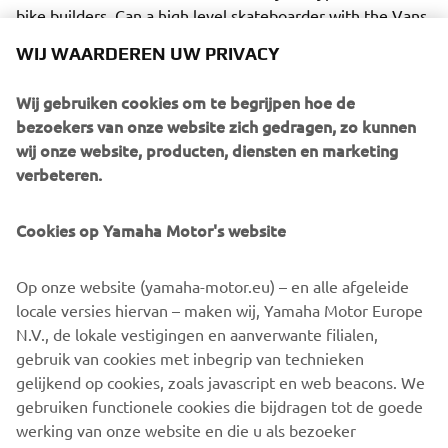
bike builders, Can a high level skateboarder with the Vans
Turkey Skateboarding Team and Mert transferring to
WIJ WAARDEREN UW PRIVACY
building bikes full-time following a career in Digital
Advertising.
Wij gebruiken cookies om te begrijpen hoe de
bezoekers van onze website zich gedragen, zo kunnen
wij onze website, producten, diensten en marketing
verbeteren.
The two first caught the attention and interest of Yamaha
Cookies op Yamaha Motor's website
Motor Europe with their distinctive 1982 Yamaha SR500
build. The super clean classic Yamaha custom screamed
handmade and raw, and most appropriately was definitely
Op onze website (yamaha-motor.eu) – en alle afgeleide
built to ride. As a result the collaboration with Yard Built
locale versies hiervan – maken wij, Yamaha Motor Europe
was born and the two have been busy over the last few
N.V., de lokale vestigingen en aanverwante filialen,
months adding their Bunker Custom style to the Yamaha
gebruik van cookies met inbegrip van technieken
XSR700, delivering a rugged, tracker style machine that
gelijkend op cookies, zoals javascript en web beacons. We
looks ready to tackle the beaches, mountain roads and
gebruiken functionele cookies die bijdragen tot de goede
anything else you want to throw at it.
werking van onze website en die u als bezoeker