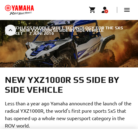
CLUTCHLESS PADDLE SHIFT TECHNOLOGY FOR THE SXS
NEW YXZ1000R SS SIDE BY SIDE VEHICLE
MARKET
|
7 JUNI 2016
NEW YXZ1000R SS SIDE BY
SIDE VEHICLE
Less than a year ago Yamaha announced the launch of the
radical YXZ1000R, the world's first pure sports SxS that
has opened up a whole new supersport category in the
ROV world.