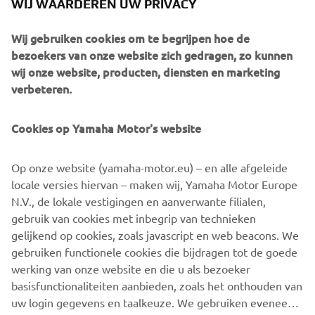
WIJ WAARDEREN UW PRIVACY
Wij gebruiken cookies om te begrijpen hoe de
bezoekers van onze website zich gedragen, zo kunnen
With its super aggressive looks, radical design and
wij onze website, producten, diensten en marketing
sequential manual gearbox - combined with blistering
verbeteren.
acceleration and a phenomenal top speed - the all-terrain
YXZ1000R has transformed the off road world.
Cookies op Yamaha Motor's website
Now Yamaha are about to take the high performance SxS
concept to the next level with the introduction of the
Op onze website (yamaha-motor.eu) – en alle afgeleide
remarkable new YXZ1000R SS.
locale versies hiervan – maken wij, Yamaha Motor Europe
Featuring a racing-style paddle shift system that offers
N.V., de lokale vestigingen en aanverwante filialen,
even quicker acceleration and a higher level of
gebruik van cookies met inbegrip van technieken
controllability in extreme situations, this high specification
gelijkend op cookies, zoals javascript en web beacons. We
supersport SxS brings computer-controlled racing car
gebruiken functionele cookies die bijdragen tot de goede
technology to the ROV category for the first time.
werking van onze website en die u als bezoeker
basisfunctionaliteiten aanbieden, zoals het onthouden van
uw login gegevens en taalkeuze. We gebruiken eveneens