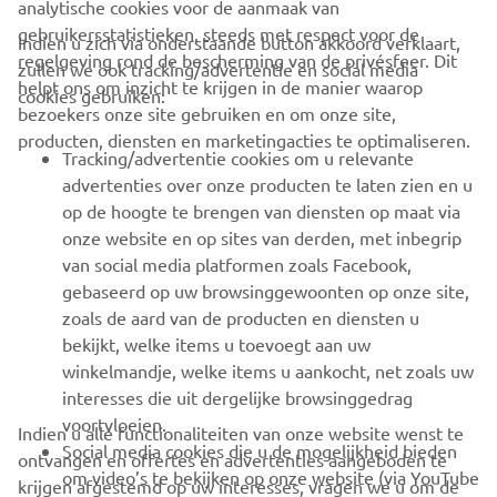
analytische cookies voor de aanmaak van
gebruikersstatistieken, steeds met respect voor de
Indien u zich via onderstaande button akkoord verklaart,
regelgeving rond de bescherming van de privésfeer. Dit
zullen we ook tracking/advertentie en social media
CORPORATE
helpt ons om inzicht te krijgen in de manier waarop
cookies gebruiken:
bezoekers onze site gebruiken en om onze site,
producten, diensten en marketingacties te optimaliseren.
BUSINESS
Tracking/advertentie cookies om u relevante
advertenties over onze producten te laten zien en u
MEER YAMAHA
op de hoogte te brengen van diensten op maat via
onze website en op sites van derden, met inbegrip
van social media platformen zoals Facebook,
SUPPORT
gebaseerd op uw browsinggewoonten op onze site,
zoals de aard van de producten en diensten u
bekijkt, welke items u toevoegt aan uw
NIEUWSBRIEF
winkelmandje, welke items u aankocht, net zoals uw
Wees de eerste die meer te weten komt over de nieuwste deals,
interesses die uit dergelijke browsinggedrag
speciale evenementen, nieuwe producten en nog veel meer
voortvloeien.
Indien u alle functionaliteiten van onze website wenst te
Social media cookies die u de mogelijkheid bieden
ontvangen en offertes en advertenties aangeboden te
om video’s te bekijken op onze website (via YouTube
krijgen afgestemd op uw interesses, vragen we u om de