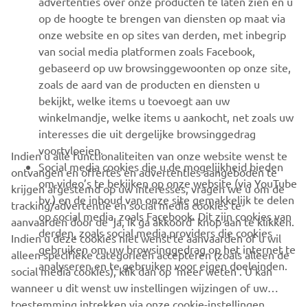
advertenties over onze producten te laten zien en u
MEER YAMAHA
op de hoogte te brengen van diensten op maat via
onze website en op sites van derden, met inbegrip
van social media platformen zoals Facebook,
SUPPORT
gebaseerd op uw browsinggewoonten op onze site,
zoals de aard van de producten en diensten u
bekijkt, welke items u toevoegt aan uw
NIEUWSBRIEF
winkelmandje, welke items u aankocht, net zoals uw
Wees de eerste die meer te weten komt over de nieuwste deals,
interesses die uit dergelijke browsinggedrag
speciale evenementen, nieuwe producten en nog veel meer
voortvloeien.
Indien u alle functionaliteiten van onze website wenst te
Social media cookies die u de mogelijkheid bieden
ontvangen en offertes en advertenties aangeboden te
om video’s te bekijken op onze website (via YouTube
krijgen afgestemd op uw interesses, vragen we u om de
bv.) en de inhoud van onze site gemakkelijk te delen
tracking/advertentie en social media cookies te
ABONNEREN
op social media, zoals Facebook. Dit zijn cookies van
aanvaarden door de ‘ja, ik ga akkoord’ knop aan te klikken.
derden, zoals social media providers die cookies
Indien u deze cookies niet wenst te aanvaarden of u wil
gebruiken om uw browsinggedrag op het internet te
Lees ons privacybeleid om te leren hoe we uw persoonlijke
alleen specifieke categorieën accepteren (zoals alleen de
analyseren en te gebruiken voor eigen doeleinden.
gegevens verwerken:
Privacyverklaring
social media cookies), klik dan op ‘meer weten’. U kan
wanneer u dit wenst uw instellingen wijzingen of uw
toestemming intrekken via onze cookie-instellingen.
Belgium (Dutch)