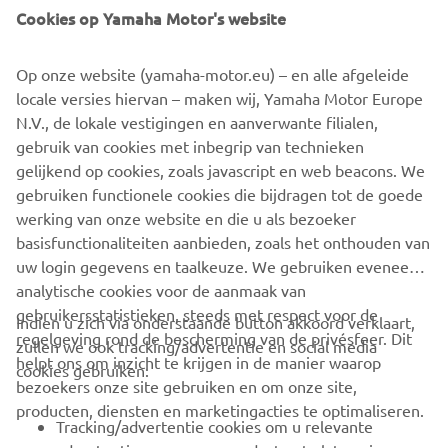
status as the sharpest Sport Scooters. And aimed at
Cookies op Yamaha Motor's website
customers who want practicality with dynamism, the new
special edition 400, 300 and 125 XMAX IRON MAX models
Op onze website (yamaha-motor.eu) – en alle afgeleide
will appeal to everyone who appreciates design, fashion
locale versies hiervan – maken wij, Yamaha Motor Europe
and individuality.
N.V., de lokale vestigingen en aanverwante filialen,
gebruik van cookies met inbegrip van technieken
gelijkend op cookies, zoals javascript en web beacons. We
gebruiken functionele cookies die bijdragen tot de goede
DISCOVER THE XMAX 300 IRON MAX
werking van onze website en die u als bezoeker
basisfunctionaliteiten aanbieden, zoals het onthouden van
uw login gegevens en taalkeuze. We gebruiken eveneens
analytische cookies voor de aanmaak van
gebruikersstatistieken, steeds met respect voor de
Indien u zich via onderstaande button akkoord verklaart,
regelgeving rond de bescherming van de privésfeer. Dit
zullen we ook tracking/advertentie en social media
CORPORATE
helpt ons om inzicht te krijgen in de manier waarop
cookies gebruiken:
bezoekers onze site gebruiken en om onze site,
producten, diensten en marketingacties te optimaliseren.
BUSINESS
Tracking/advertentie cookies om u relevante