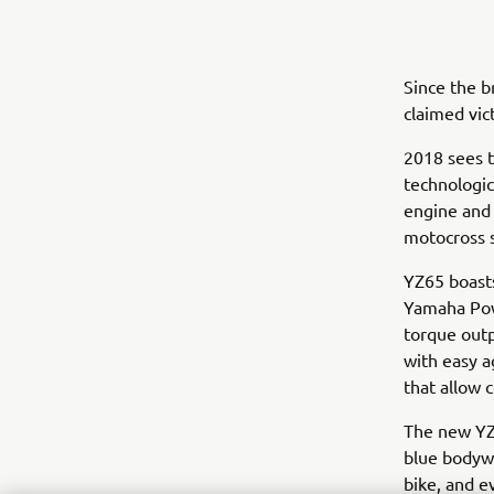
Since the 
claimed vic
2018 sees t
technologic
engine and
motocross s
YZ65 boasts
Yamaha Pow
torque outp
with easy a
that allow 
The new YZ
blue bodyw
bike, and e