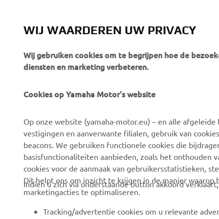
same team o
WIJ WAARDEREN UW PRIVACY
Wij gebruiken cookies om te begrijpen hoe de bezoeke
diensten en marketing verbeteren.
Cookies op Yamaha Motor's website
CORPORATE
BUSINESS
Op onze website (yamaha-motor.eu) – en alle afgeleide l
Over ons
eBike-systemen
vestigingen en aanverwante filialen, gebruik van cookies
Nieuws
Autoriteiten
beacons. We gebruiken functionele cookies die bijdrage
basisfunctionaliteiten aanbieden, zoals het onthouden 
Evenementen
Golfterreinen
cookies voor de aanmaak van gebruikersstatistieken, st
Pers
Eerstehulpverleners
Dit helpt ons om inzicht te krijgen in de manier waarop
Indien u zich via onderstaande button akkoord verklaart
marketingacties te optimaliseren.
Werken bij Yamaha
Rijscholen
Dealer worden
Robotics
Tracking/advertentie cookies om u relevante adver