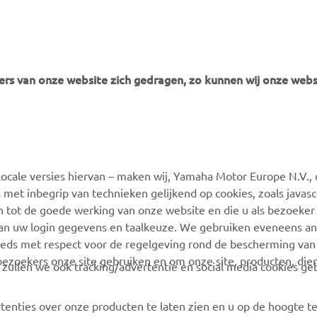
f engineers that are responsible for the company's other YZ r
rs van onze website zich gedragen, zo kunnen wij onze webs
MEER YAMAHA
SUPPORT
ocale versies hiervan – maken wij, Yamaha Motor Europe N.V., 
MyYamaha
Webshop Support
 met inbegrip van technieken gelijkend op cookies, zoals javas
Yamaha Music
Onderdelen Catalogus
n tot de goede werking van onze website en die u als bezoeker
van uw login gegevens en taalkeuze. We gebruiken eveneens an
Yamaha Racing
Onderhoudsafspraak
eeds met respect voor de regelgeving rond de bescherming van 
maken
Yamaha Motor Global
 bezoekers onze site gebruiken en om onze site, producten, die
, zullen we ook tracking/advertentie en social media cookies ge
Vind een Yamaha-dealer
Mobiele apps
Beheer van
tenties over onze producten te laten zien en u op de hoogte t
Afvalbatterijen