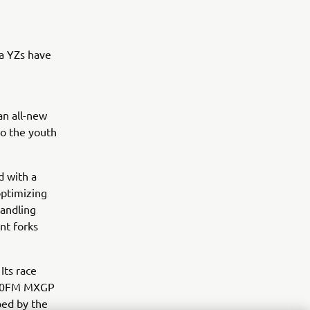
a YZs have
an all-new
o the youth
d with a
ptimizing
handling
nt forks
ts race
Z450FM MXGP
ped by the