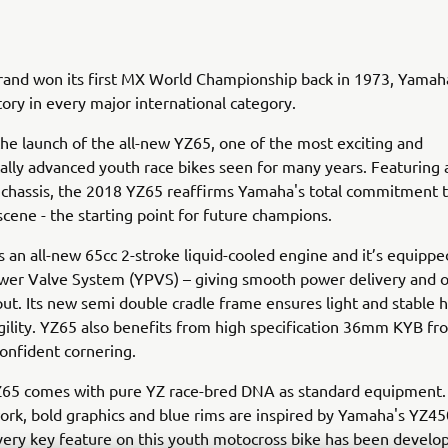
brand won its first MX World Championship back in 1973, Yamah
tory in every major international category.
he launch of the all-new YZ65, one of the most exciting and
ally advanced youth race bikes seen for many years. Featuring 
 chassis, the 2018 YZ65 reaffirms Yamaha's total commitment t
cene - the starting point for future champions.
 an all-new 65cc 2-stroke liquid-cooled engine and it’s equippe
er Valve System (YPVS) – giving smooth power delivery and o
ut. Its new semi double cradle frame ensures light and stable 
gility. YZ65 also benefits from high specification 36mm KYB fro
confident cornering.
65 comes with pure YZ race-bred DNA as standard equipment. I
ork, bold graphics and blue rims are inspired by Yamaha's Y
very key feature on this youth motocross bike has been develo