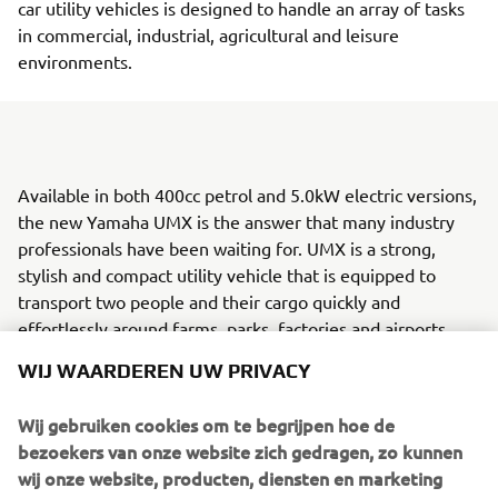
car utility vehicles is designed to handle an array of tasks
in commercial, industrial, agricultural and leisure
environments.
Available in both 400cc petrol and 5.0kW electric versions,
the new Yamaha UMX is the answer that many industry
professionals have been waiting for. UMX is a strong,
stylish and compact utility vehicle that is equipped to
transport two people and their cargo quickly and
effortlessly around farms, parks, factories and airports.
WIJ WAARDEREN UW PRIVACY
UMX offers the versatility, user-friendliness and durability
that professional operators require, and is designed to
Wij gebruiken cookies om te begrijpen hoe de
handle everything from site maintenance duties and light
bezoekers van onze website zich gedragen, zo kunnen
farming through to gardening and housekeeping chores.
wij onze website, producten, diensten en marketing
Its rugged design enables the UMX to be driven over a