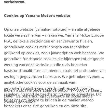
verbeteren.
variety of road and non-extreme off-road terrain to give
access to all areas, both indoor and outside - and the smart
Cookies op Yamaha Motor's website
suspension and two separate seats ensure a comfortable
and confident ride.
Op onze website (yamaha-motor.eu) – en alle afgeleide
Equipped with a large rear cargo bed and convenient front
locale versies hiervan – maken wij, Yamaha Motor Europe
storage compartment, the UMX is an asset to any business
N.V., de lokale vestigingen en aanverwante filialen,
- and with its easy to use controls and ergonomic design,
gebruik van cookies met inbegrip van technieken
this new Yamaha utility vehicle ensures that every
gelijkend op cookies, zoals javascript en web beacons. We
member of the workforce gets the job done more
gebruiken functionele cookies die bijdragen tot de goede
efficiently.
werking van onze website en die u als bezoeker
basisfunctionaliteiten aanbieden, zoals het onthouden van
uw login gegevens en taalkeuze. We gebruiken eveneens
analytische cookies voor de aanmaak van
gebruikersstatistieken, steeds met respect voor de
Indien u zich via onderstaande button akkoord verklaart,
regelgeving rond de bescherming van de privésfeer. Dit
zullen we ook tracking/advertentie en social media
CORPORATE
helpt ons om inzicht te krijgen in de manier waarop
cookies gebruiken:
bezoekers onze site gebruiken en om onze site,