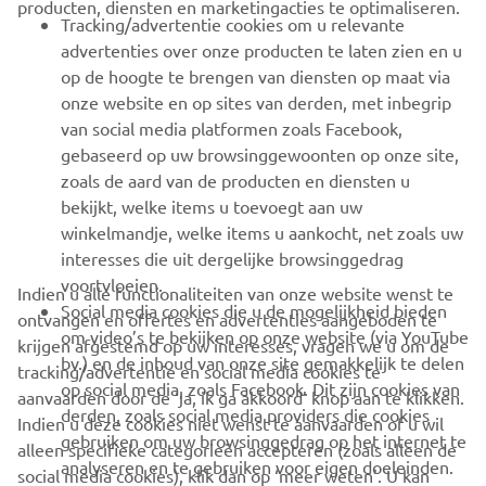
producten, diensten en marketingacties te optimaliseren.
BUSINESS
Tracking/advertentie cookies om u relevante
advertenties over onze producten te laten zien en u
MEER YAMAHA
op de hoogte te brengen van diensten op maat via
onze website en op sites van derden, met inbegrip
van social media platformen zoals Facebook,
SUPPORT
gebaseerd op uw browsinggewoonten op onze site,
zoals de aard van de producten en diensten u
bekijkt, welke items u toevoegt aan uw
NIEUWSBRIEF
winkelmandje, welke items u aankocht, net zoals uw
Wees de eerste die meer te weten komt over de nieuwste deals,
interesses die uit dergelijke browsinggedrag
speciale evenementen, nieuwe producten en nog veel meer
voortvloeien.
Indien u alle functionaliteiten van onze website wenst te
Social media cookies die u de mogelijkheid bieden
ontvangen en offertes en advertenties aangeboden te
om video’s te bekijken op onze website (via YouTube
krijgen afgestemd op uw interesses, vragen we u om de
bv.) en de inhoud van onze site gemakkelijk te delen
tracking/advertentie en social media cookies te
ABONNEREN
op social media, zoals Facebook. Dit zijn cookies van
aanvaarden door de ‘ja, ik ga akkoord’ knop aan te klikken.
derden, zoals social media providers die cookies
Indien u deze cookies niet wenst te aanvaarden of u wil
gebruiken om uw browsinggedrag op het internet te
Lees ons privacybeleid om te leren hoe we uw persoonlijke
alleen specifieke categorieën accepteren (zoals alleen de
analyseren en te gebruiken voor eigen doeleinden.
gegevens verwerken:
Privacyverklaring
social media cookies), klik dan op ‘meer weten’. U kan