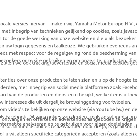
MEER YAMAHA
SUPPORT
ocale versies hiervan – maken wij, Yamaha Motor Europe N.V., 
MyYamaha
Webshop Support
 met inbegrip van technieken gelijkend op cookies, zoals javas
Yamaha Music
Onderdelen Catalogus
n tot de goede werking van onze website en die u als bezoeker
van uw login gegevens en taalkeuze. We gebruiken eveneens an
Yamaha Racing
Onderhoudsafspraak
eeds met respect voor de regelgeving rond de bescherming van 
maken
Yamaha Motor Global
 bezoekers onze site gebruiken en om onze site, producten, die
, zullen we ook tracking/advertentie en social media cookies ge
Vind een Yamaha-dealer
Mobiele apps
Beheer van
tenties over onze producten te laten zien en u op de hoogte t
Afvalbatterijen
 derden, met inbegrip van social media platformen zoals Faceb
ard van de producten en diensten u bekijkt, welke items u toe
w interesses die uit dergelijke browsinggedrag voortvloeien.
 om video’s te bekijken op onze website (via YouTube bv.) en d
ls Facebook. Dit zijn cookies van derden, zoals social media pro
 te ontvangen en offertes en advertenties aangeboden te krijge
ternet te analyseren en te gebruiken voor eigen doeleinden.
n social media cookies te aanvaarden door de ‘ja, ik ga akkoord
of u wil alleen specifieke categorieën accepteren (zoals alleen 