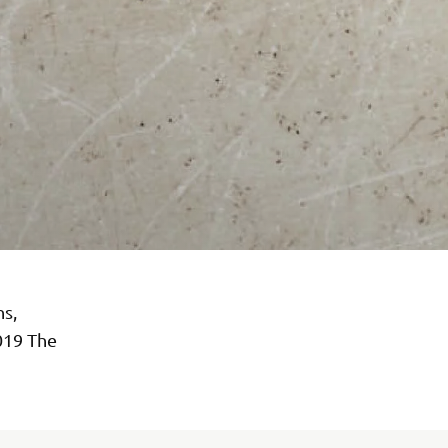
ns,
2019 The