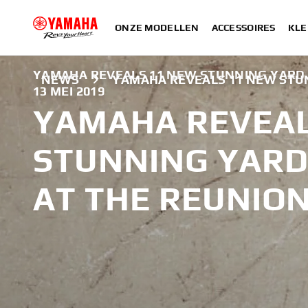
ONZE MODELLEN
ACCESSOIRES
KLE
YAMAHA REVEALS 11 NEW STUNNING YARD B
NEWS
YAMAHA REVEALS 11 NEW STUN
13 MEI 2019
YAMAHA REVEAL
STUNNING YARD
AT THE REUNION