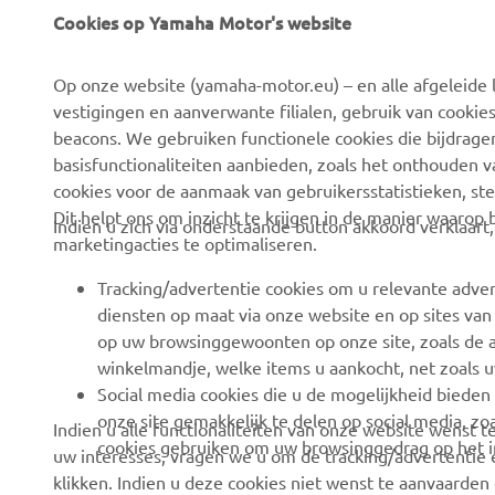
Cookies op Yamaha Motor's website
CORPORATE
BUSINESS
Op onze website (yamaha-motor.eu) – en alle afgeleide l
Over ons
eBike-systemen
vestigingen en aanverwante filialen, gebruik van cookies
Nieuws
Autoriteiten
beacons. We gebruiken functionele cookies die bijdrage
basisfunctionaliteiten aanbieden, zoals het onthouden 
Evenementen
Golfterreinen
cookies voor de aanmaak van gebruikersstatistieken, st
Pers
Eerstehulpverleners
Dit helpt ons om inzicht te krijgen in de manier waarop
Indien u zich via onderstaande button akkoord verklaart
marketingacties te optimaliseren.
Werken bij Yamaha
Rijscholen
Dealer worden
Robotics
Tracking/advertentie cookies om u relevante adver
diensten op maat via onze website en op sites van
Mensenrechtenbeleid
Partnerschappen
op uw browsinggewoonten op onze site, zoals de a
Basisbeleid inzake
Technische informatie
winkelmandje, welke items u aankocht, net zoals u
duurzaamheid
voor onafhankelijke
Social media cookies die u de mogelijkheid bieden
dealers
onze site gemakkelijk te delen op social media, zoa
Indien u alle functionaliteiten van onze website wenst
Klokkenluiderskanaal
cookies gebruiken om uw browsinggedrag op het in
uw interesses, vragen we u om de tracking/advertentie e
Yamalube Safety Data
klikken. Indien u deze cookies niet wenst te aanvaarden 
Sheets