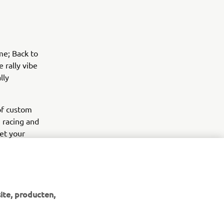
me; Back to
e rally vibe
lly
of custom
g racing and
get your
ite, producten,