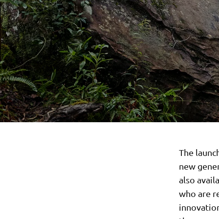
The launc
new gener
also avail
who are r
innovatio