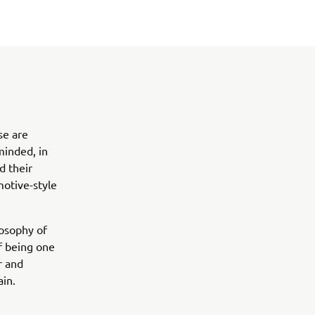
se are
inded, in
d their
motive-style
osophy of
of being one
r and
ain.