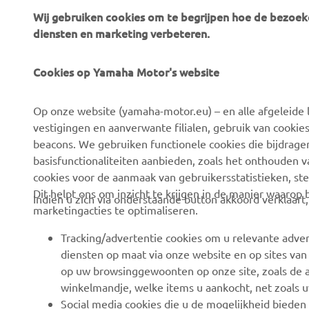
Wij gebruiken cookies om te begrijpen hoe de bezoeke
diensten en marketing verbeteren.
Cookies op Yamaha Motor's website
Op onze website (yamaha-motor.eu) – en alle afgeleide l
vestigingen en aanverwante filialen, gebruik van cookies
CORPORATE
BUSINESS
beacons. We gebruiken functionele cookies die bijdrage
basisfunctionaliteiten aanbieden, zoals het onthouden 
Over ons
eBike-systemen
cookies voor de aanmaak van gebruikersstatistieken, st
Dit helpt ons om inzicht te krijgen in de manier waarop
Nieuws
Autoriteiten
Indien u zich via onderstaande button akkoord verklaart
marketingacties te optimaliseren.
Evenementen
Golfterreinen
Tracking/advertentie cookies om u relevante adver
Pers
Eerstehulpverleners
diensten op maat via onze website en op sites van
Werken bij Yamaha
Rijscholen
op uw browsinggewoonten op onze site, zoals de a
winkelmandje, welke items u aankocht, net zoals u
Dealer worden
Robotics
Social media cookies die u de mogelijkheid bieden