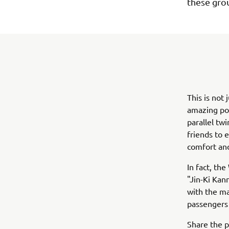
these gro
This is not
amazing po
parallel twi
friends to 
comfort and
In fact, t
"Jin-Ki Kan
with the ma
passengers 
Share the 