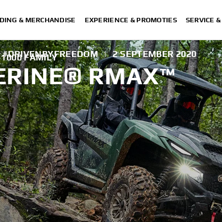
DING & MERCHANDISE
EXPERIENCE & PROMOTIES
SERVICE 
Y #DRIVENBYFREEDOM
|
2 SEPTEMBER 2020
1000 FAMILY
ERINE® RMAX™