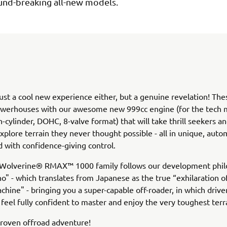
und-breaking all-new models.
 just a cool new experience either, but a genuine revelation! The
werhouses with our awesome new 999cc engine (for the tech m
n-cylinder, DOHC, 8-valve format) that will take thrill seekers an
explore terrain they never thought possible - all in unique, auto
 with confidence-giving control.
he Wolverine® RMAX™ 1000 family follows our development phil
no" - which translates from Japanese as the true “exhilaration 
chine" - bringing you a super-capable off-roader, in which drive
feel fully confident to master and enjoy the very toughest terr
proven offroad adventure!