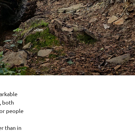
arkable
, both
 for people
r than in