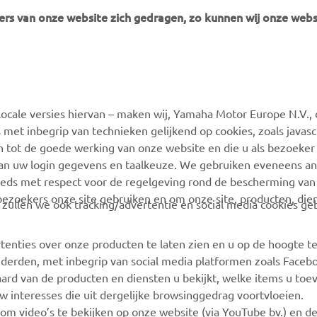
rs van onze website zich gedragen, zo kunnen wij onze webs
ocale versies hiervan – maken wij, Yamaha Motor Europe N.V., 
 met inbegrip van technieken gelijkend op cookies, zoals javas
MEER YAMAHA
SUPPORT
n tot de goede werking van onze website en die u als bezoeker
van uw login gegevens en taalkeuze. We gebruiken eveneens an
MyYamaha
Webshop Support
eeds met respect voor de regelgeving rond de bescherming van 
 bezoekers onze site gebruiken en om onze site, producten, die
Yamaha Music
Onderdelen Catalogus
, zullen we ook tracking/advertentie en social media cookies ge
Yamaha Racing
Onderhoudsafspraak
maken
tenties over onze producten te laten zien en u op de hoogte t
Yamaha Motor Global
 derden, met inbegrip van social media platformen zoals Faceb
Vind een Yamaha-dealer
Mobiele apps
ard van de producten en diensten u bekijkt, welke items u toe
Beheer van
w interesses die uit dergelijke browsinggedrag voortvloeien.
Afvalbatterijen
 om video’s te bekijken op onze website (via YouTube bv.) en d