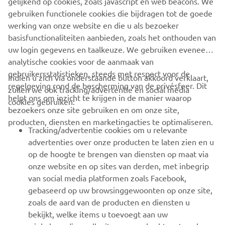
gelijkend op cookies, zoals javascript en web beacons. We
gebruiken functionele cookies die bijdragen tot de goede
RESERVE NOW!
werking van onze website en die u als bezoeker
basisfunctionaliteiten aanbieden, zoals het onthouden van
uw login gegevens en taalkeuze. We gebruiken eveneens
analytische cookies voor de aanmaak van
gebruikersstatistieken, steeds met respect voor de
Indien u zich via onderstaande button akkoord verklaart,
regelgeving rond de bescherming van de privésfeer. Dit
zullen we ook tracking/advertentie en social media
CORPORATE
helpt ons om inzicht te krijgen in de manier waarop
cookies gebruiken:
bezoekers onze site gebruiken en om onze site,
producten, diensten en marketingacties te optimaliseren.
BUSINESS
Tracking/advertentie cookies om u relevante
advertenties over onze producten te laten zien en u
MEER YAMAHA
op de hoogte te brengen van diensten op maat via
onze website en op sites van derden, met inbegrip
van social media platformen zoals Facebook,
SUPPORT
gebaseerd op uw browsinggewoonten op onze site,
zoals de aard van de producten en diensten u
bekijkt, welke items u toevoegt aan uw
NIEUWSBRIEF