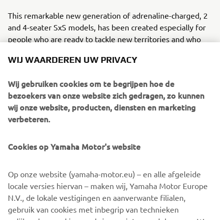
This remarkable new generation of adrenaline-charged, 2
and 4-seater SxS models, has been created especially for
people who are ready to tackle new territories and who
want to challenge themselves to whole new levels of
WIJ WAARDEREN UW PRIVACY
excitement.
The Online Ordering System will enable customers to
Wij gebruiken cookies om te begrijpen hoe de
reserve any of the four below mentioned Leisure Side-by-
bezoekers van onze website zich gedragen, zo kunnen
Side models:
wij onze website, producten, diensten en marketing
verbeteren.
Wolverine® RMAX™ 2 1000
Wolverine® RMAX™ 2 1000 SE
Cookies op Yamaha Motor's website
Wolverine® RMAX™ 4 1000
Wolverine® RMAX™ 4 1000 SE
Op onze website (yamaha-motor.eu) – en alle afgeleide
Reserve now and be among the first to feel the proven
locale versies hiervan – maken wij, Yamaha Motor Europe
thrill or RMAX!
N.V., de lokale vestigingen en aanverwante filialen,
gebruik van cookies met inbegrip van technieken