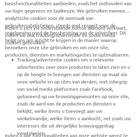
basisfunctionaliteiten aanbieden, zoals het onthouden van
uw login gegevens en taalkeuze. We gebruiken eveneens
analytische cookies voor de aanmaak van
gebruikersstatistieken, steeds met respect voor de
Indien u zich via onderstaande button akkoord verklaart,
regelgeving rond de bescherming van de privésfeer. Dit
zullen we ook tracking/advertentie en social media
CORPORATE
helpt ons om inzicht te krijgen in de manier waarop
cookies gebruiken:
bezoekers onze site gebruiken en om onze site,
producten, diensten en marketingacties te optimaliseren.
BUSINESS
Tracking/advertentie cookies om u relevante
advertenties over onze producten te laten zien en u
MEER YAMAHA
op de hoogte te brengen van diensten op maat via
onze website en op sites van derden, met inbegrip
van social media platformen zoals Facebook,
SUPPORT
gebaseerd op uw browsinggewoonten op onze site,
zoals de aard van de producten en diensten u
bekijkt, welke items u toevoegt aan uw
NIEUWSBRIEF
winkelmandje, welke items u aankocht, net zoals uw
Wees de eerste die meer te weten komt over de nieuwste deals,
interesses die uit dergelijke browsinggedrag
speciale evenementen, nieuwe producten en nog veel meer
voortvloeien.
Indien u alle functionaliteiten van onze website wenst te