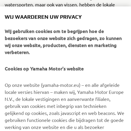
watersporten, maar ook van vissen, hebben de lokale
vaargebieden van het merk een bepalende uitwerking
WIJ WAARDEREN UW PRIVACY
gehad op de manier waarop de boten worden ontworpen
en gebouwd.
Wij gebruiken cookies om te begrijpen hoe de
bezoekers van onze website zich gedragen, zo kunnen
Naarmate de samenwerking tussen deze twee topmerken
wij onze website, producten, diensten en marketing
zich verder ontwikkelt, zullen eigenaren van Finval-boten
verbeteren.
dankzij de gedeelde expertise een combinatie van plezier,
prestaties en verfijning ervaren die ongekend is op de
Europese vissersbootmarkt. Yamaha is bij uitstek in staat
Cookies op Yamaha Motor's website
Finvals groeiende schare Europese fans te laten zien hoe
opwindend toonaangevende innovatie kan voelen als die
Op onze website (yamaha-motor.eu) – en alle afgeleide
wordt ondersteund door 60 jaar ervaring in het sneller
locale versies hiervan – maken wij, Yamaha Motor Europe
doen kloppen van harten…
N.V., de lokale vestigingen en aanverwante filialen,
gebruik van cookies met inbegrip van technieken
gelijkend op cookies, zoals javascript en web beacons. We
gebruiken functionele cookies die bijdragen tot de goede
VOLLEDIG PERSBERICHT
werking van onze website en die u als bezoeker