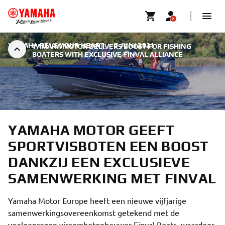
YAMAHA REVS YOUR HEART
|
7 JUNI 2021
YAMAHA MOTOR DELIVERS BOOST FOR FISHING
BOATERS WITH EXCLUSIVE FINVAL ALLIANCE
YAMAHA MOTOR GEEFT
SPORTVISBOTEN EEN BOOST
DANKZIJ EEN EXCLUSIEVE
SAMENWERKING MET FINVAL
Yamaha Motor Europe heeft een nieuwe vijfjarige
samenwerkingsovereenkomst getekend met de
veelgeprezen vissersbotenbouwer Finval Boats, waardoor