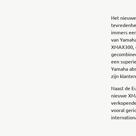
Het nieuwe
tevredenhe
immers een
van Yamaha
XMAX300, 
gecombinee
een superie
Yamaha abs
zijn klanten
Naast de E
nieuwe XMA
verkopende
vooral geri
internation