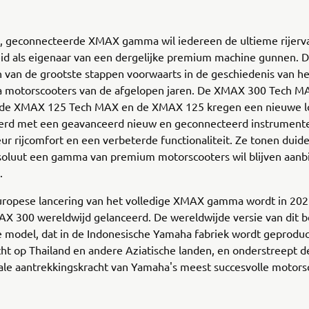
, geconnecteerde XMAX gamma wil iedereen de ultieme rijerv
id als eigenaar van een dergelijke premium machine gunnen. D
 van de grootste stappen voorwaarts in de geschiedenis van h
 motorscooters van de afgelopen jaren. De XMAX 300 Tech M
de XMAX 125 Tech MAX en de XMAX 125 kregen een nieuwe l
rd met een geavanceerd nieuw en geconnecteerd instrument
ur rijcomfort en een verbeterde functionaliteit. Ze tonen duidel
oluut een gamma van premium motorscooters wil blijven aanb
.
uropese lancering van het volledige XMAX gamma wordt in 202
X 300 wereldwijd gelanceerd. De wereldwijde versie van dit b
 model, dat in de Indonesische Yamaha fabriek wordt geproduc
cht op Thailand en andere Aziatische landen, en onderstreept 
ale aantrekkingskracht van Yamaha's meest succesvolle motors