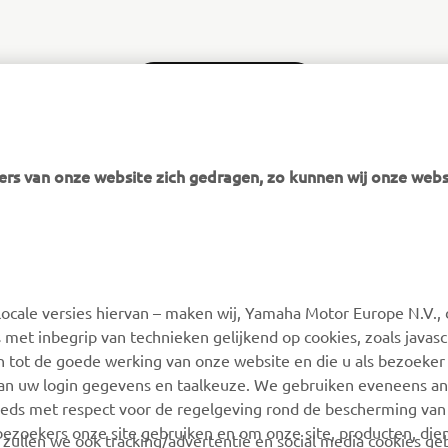
FOLLOW THE MAX
rs van onze website zich gedragen, zo kunnen wij onze webs
MEER YAMAHA
SUPPORT
ocale versies hiervan – maken wij, Yamaha Motor Europe N.V., 
MyYamaha
Webshop Support
 met inbegrip van technieken gelijkend op cookies, zoals javas
Yamaha Music
Onderdelen Catalogus
n tot de goede werking van onze website en die u als bezoeker
van uw login gegevens en taalkeuze. We gebruiken eveneens an
Yamaha Racing
Onderhoudsafspraak
eeds met respect voor de regelgeving rond de bescherming van 
maken
Yamaha Motor Global
 bezoekers onze site gebruiken en om onze site, producten, die
, zullen we ook tracking/advertentie en social media cookies ge
Vind een Yamaha-dealer