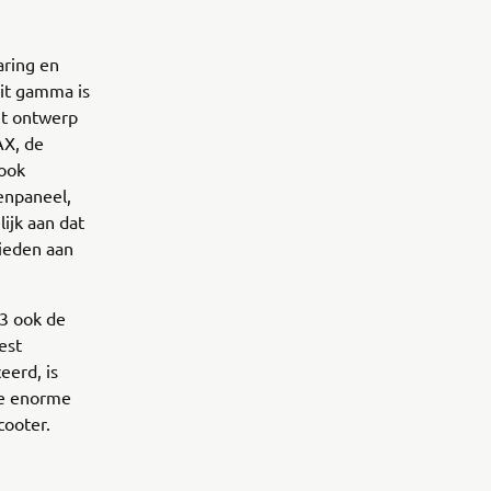
aring en
it gamma is
et ontwerp
AX, de
ook
enpaneel,
ijk aan dat
ieden aan
3 ook de
est
eerd, is
de enorme
cooter.