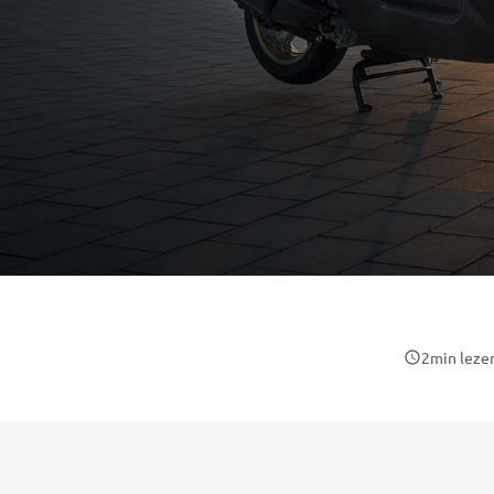
2
min leze