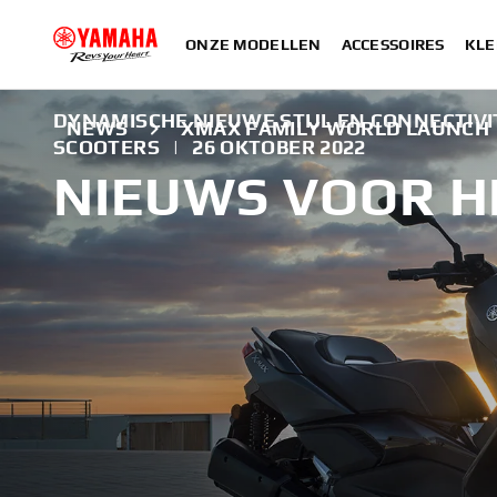
ONZE MODELLEN
ACCESSOIRES
KLE
DYNAMISCHE NIEUWE STIJL EN CONNECTIV
NEWS
XMAX FAMILY WORLD LAUNCH
SCOOTERS
|
26 OKTOBER 2022
NIEUWS VOOR 