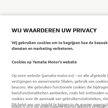
WIJ WAARDEREN UW PRIVACY
Wij gebruiken cookies om te begrijpen hoe de bezoeke
diensten en marketing verbeteren.
Cookies op Yamaha Motor's website
CORPORATE
BUSINESS
Op onze website (yamaha-motor.eu) – en alle afgeleide l
Over ons
eBike-systemen
vestigingen en aanverwante filialen, gebruik van cookies
Nieuws
Autoriteiten
beacons. We gebruiken functionele cookies die bijdrage
basisfunctionaliteiten aanbieden, zoals het onthouden 
Evenementen
Golfterreinen
cookies voor de aanmaak van gebruikersstatistieken, st
Pers
Eerstehulpverleners
Dit helpt ons om inzicht te krijgen in de manier waarop
Indien u zich via onderstaande button akkoord verklaart