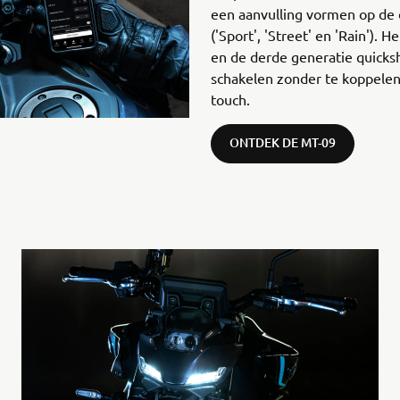
een aanvulling vormen op de 
('Sport', 'Street' en 'Rain'). 
en de derde generatie quicksh
schakelen zonder te koppelen,
touch.
ONTDEK DE MT-09