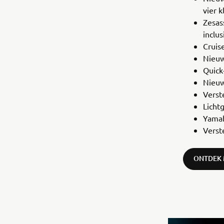
vier 
Zesas
inclus
Cruis
Nieuw
Quick
Nieuw
Verst
Licht
Yamah
Verst
ONTDEK