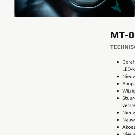
MT-0
TECHNI
Geraf
LED-
Nieuw
Aanpa
Wijzi
Stuur
verst
Nieuw
Nauwk
Akoes
Nieuw