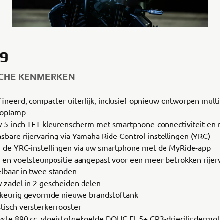
9
SCHE KENMERKEN
fineerd, compacter uiterlijk, inclusief opnieuw ontworpen mult
koplamp
 5-inch TFT-kleurenscherm met smartphone-connectiviteit en n
sbare rijervaring via Yamaha Ride Control-instellingen (YRC)
g de YRC-instellingen via uw smartphone met de MyRide-app
- en voetsteunpositie aangepast voor een meer betrokken rijerv
elbaar in twee standen
 zadel in 2 gescheiden delen
eurig gevormde nieuwe brandstoftank
tisch versterkerrooster
ste 890 cc, vloeistofgekoelde DOHC EU5+ CP3-driecilindermo