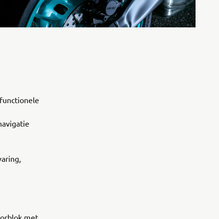
ifunctionele
avigatie
aring,
torblok met