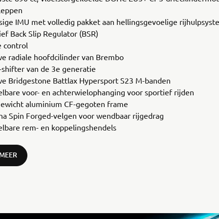
kleppen
sige IMU met volledig pakket aan hellingsgevoelige rijhulpsys
ief Back Slip Regulator (BSR)
e control
e radiale hoofdcilinder van Brembo
-shifter van de 3e generatie
e Bridgestone Battlax Hypersport S23 M-banden
elbare voor- en achterwielophanging voor sportief rijden
gewicht aluminium CF-gegoten frame
a Spin Forged-velgen voor wendbaar rijgedrag
elbare rem- en koppelingshendels
 MEER