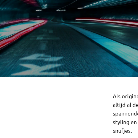
Als origi
altijd al
spannende
styling e
snufjes.