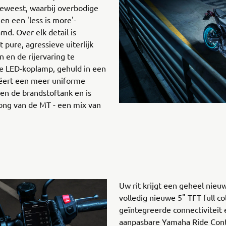
geweest, waarbij overbodige
en een 'less is more'-
d. Over elk detail is
pure, agressieve uiterlijk
 en de rijervaring te
e LED-koplamp, gehuld in een
ëert een meer uniforme
 en de brandstoftank en is
ong van de MT - een mix van
Uw rit krijgt een geheel nie
volledig nieuwe 5" TFT full c
geïntegreerde connectiviteit 
aanpasbare Yamaha Ride Contr