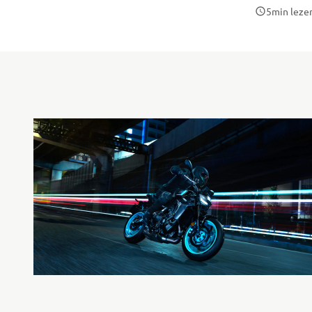
5
min leze