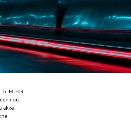
s de MT-09
 een nog
trakke
che