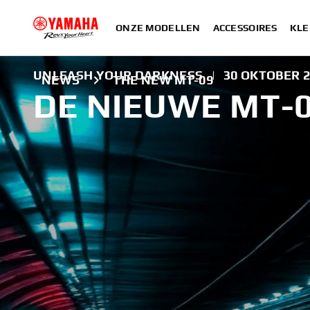
ONZE MODELLEN
ACCESSOIRES
KLE
UNLEASH YOUR DARKNESS
|
30 OKTOBER 
NEWS
THE NEW MT-09
DE NIEUWE MT-