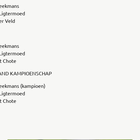
Beekmans
 Ligtermoed
er Veld
Beekmans
 Ligtermoed
t Chote
AND KAMPIOENSCHAP
eekmans (kampioen)
 Ligtermoed
t Chote