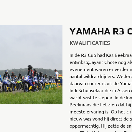
YAMAHA R3 
KWALIFICATIES
In de R3 Cup had Kas Beekman
en&nbsp;Jayant Chote nog als
evenement waren er verder na
aantal wildcardrijders. Wed
daarvan coureurs uit de Yam
Indi Schunselaar die in Assen 
wacht wist te slepen. In de kw
Beekmans die liet zien dat hi
meeste ervaring is. Op het cir
nieuw was vond hij direct de s
oppermachtig. Hij zette de sn