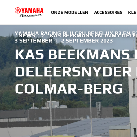
ONZE MODELLEN
ACCESSOIRES
KLE
YAMAHA RACING BLU CRU BENELUX R3 EN R
NEWS
KAS BEEKMANS EN JAIMY DEL
3 SEPTEMBER
|
2 SEPTEMBER 2023
KAS BEEKMANS 
DELEERSNYDER 
COLMAR-BERG