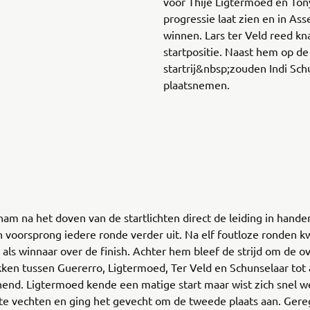
voor Thije Ligtermoed en Tony
progressie laat zien en in Ass
winnen. Lars ter Veld reed kn
startpositie. Naast hem op d
startrij&nbsp;zouden Indi Sc
plaatsnemen.
m na het doven van de startlichten direct de leiding in hande
 voorsprong iedere ronde verder uit. Na elf foutloze ronden k
als winnaar over de finish. Achter hem bleef de strijd om de o
en tussen Guererro, Ligtermoed, Ter Veld en Schunselaar tot 
nend. Ligtermoed kende een matige start maar wist zich snel w
 te vechten en ging het gevecht om de tweede plaats aan. Ger