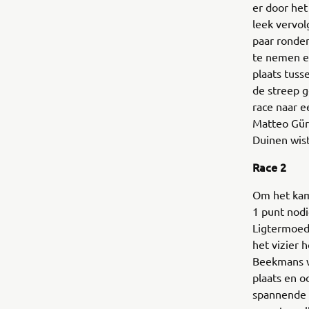
er door het
leek vervo
paar ronden
te nemen en
plaats tus
de streep 
race naar e
Matteo Gür
Duinen wist
Race 2
Om het kam
1 punt nod
Ligtermoed
het vizier 
Beekmans w
plaats en o
spannende s