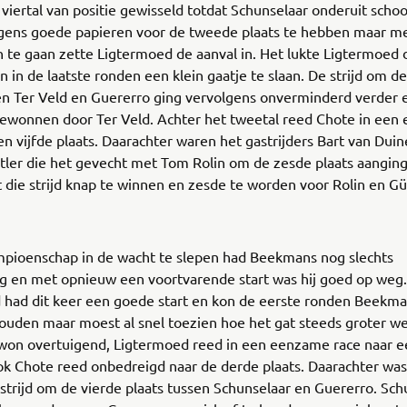
 viertal van positie gewisseld totdat Schunselaar onderuit schoo
lgens goede papieren voor de tweede plaats te hebben maar m
 te gaan zette Ligtermoed de aanval in. Het lukte Ligtermoed 
 in de laatste ronden een klein gaatje te slaan. De strijd om d
sen Ter Veld en Guererro ging vervolgens onverminderd verder 
gewonnen door Ter Veld. Achter het tweetal reed Chote in ee
en vijfde plaats. Daarachter waren het gastrijders Bart van Dui
tler die het gevecht met Tom Rolin om de zesde plaats aangin
 die strijd knap te winnen en zesde te worden voor Rolin en Gü
pioenschap in de wacht te slepen had Beekmans nog slechts
ig en met opnieuw een voortvarende start was hij goed op weg.
 had dit keer een goede start en kon de eerste ronden Beekma
houden maar moest al snel toezien hoe het gat steeds groter we
on overtuigend, Ligtermoed reed in een eenzame race naar 
ok Chote reed onbedreigd naar de derde plaats. Daarachter was
trijd om de vierde plaats tussen Schunselaar en Guererro. Sch