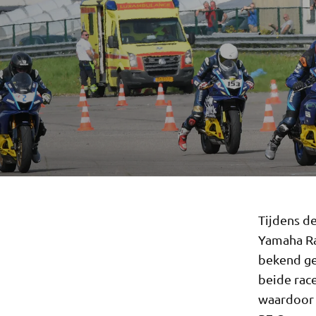
Tijdens de
Yamaha Ra
bekend ge
beide rac
waardoor z