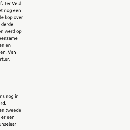
f. Ter Veld
et nog een
de kop over
e derde
en werd op
n eenzame
nen en
gen. Van
rtler.
ns nog in
rd.
een tweede
 er een
unselaar