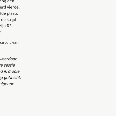
 nog een
erd vierde.
fde plaats
de strijd
zijn R3
.
ircuit van
 waardoor
e sessie
ad ik mooie
p gefinisht.
volgende