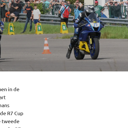
nen in de
art
mans
 de R7 Cup
De tweede