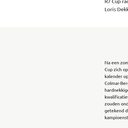
R7 Cup ra
Loris Dekk
Na een zom
Cup zich op
kalender op
Colmar-Berg
hardnekkig
kwalificat
zouden ond
getekend do
kampioensti