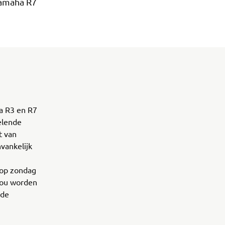
Yamaha R7
a R3 en R7
selende
t van
vankelijk
 op zondag
zou worden
 de