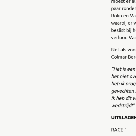
moest er al
paar ronde
Rolin en Va
waarbij er 
beslist bij 
verloor. Va
Net als voo
Colmar-Ber
“Het is een
het niet ov
heb ik prog
gevechten m
Ik heb dit
wedstrijd!
UITSLAGEN
RACE 1