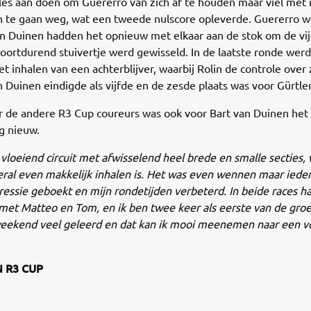
les aan doen om Guererro van zich af te houden maar viel met
n te gaan weg, wat een tweede nulscore opleverde. Guererro w
n Duinen hadden het opnieuw met elkaar aan de stok om de vij
voortdurend stuivertje werd gewisseld. In de laatste ronde werd 
het inhalen van een achterblijver, waarbij Rolin de controle over 
n Duinen eindigde als vijfde en de zesde plaats was voor Gürtler
r de andere R3 Cup coureurs was ook voor Bart van Duinen het c
g nieuw.
 vloeiend circuit met afwisselend heel brede en smalle secties,
eral even makkelijk inhalen is. Het was even wennen maar ieder
ressie geboekt en mijn rondetijden verbeterd. In beide races h
et Matteo en Tom, en ik ben twee keer als eerste van de groe
 weekend veel geleerd en dat kan ik mooi meenemen naar een 
”
 R3 CUP