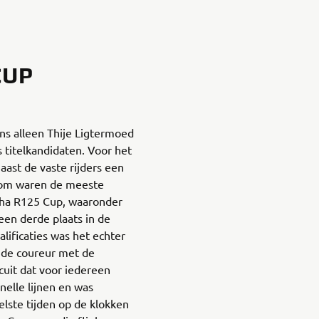
CUP
s alleen Thije Ligtermoed
 titelkandidaten. Voor het
ast de vaste rijders een
erom waren de meeste
aha R125 Cup, waaronder
een derde plaats in de
alificaties was het echter
j de coureur met de
cuit dat voor iedereen
nelle lijnen en was
elste tijden op de klokken