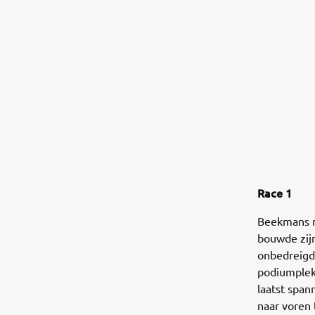
Race 1
Beekmans na
bouwde zijn
onbedreigd 
podiumplekk
laatst span
naar voren