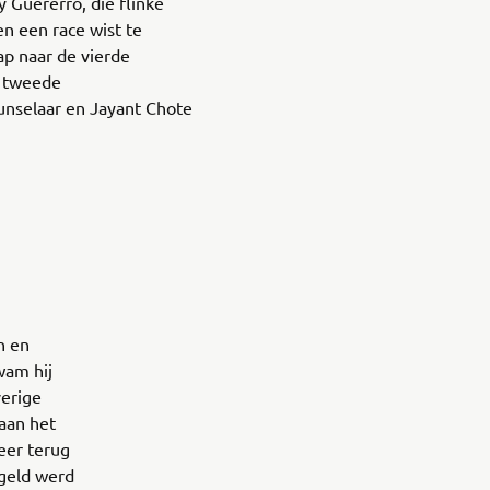
 Guererro, die flinke
en een race wist te
ap naar de vierde
e tweede
hunselaar en Jayant Chote
n en
wam hij
verige
aan het
eer terug
egeld werd