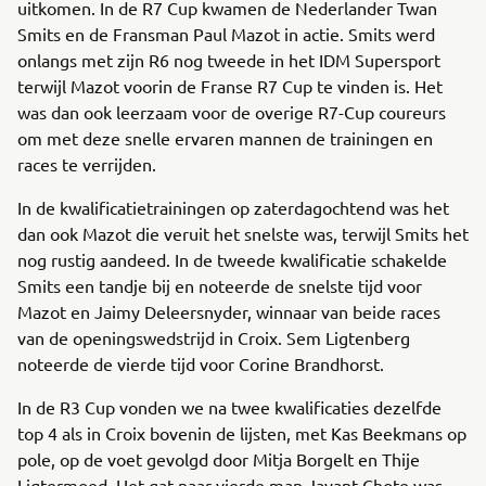
uitkomen. In de R7 Cup kwamen de Nederlander Twan
Smits en de Fransman Paul Mazot in actie. Smits werd
onlangs met zijn R6 nog tweede in het IDM Supersport
terwijl Mazot voorin de Franse R7 Cup te vinden is. Het
was dan ook leerzaam voor de overige R7-Cup coureurs
om met deze snelle ervaren mannen de trainingen en
races te verrijden.
In de kwalificatietrainingen op zaterdagochtend was het
dan ook Mazot die veruit het snelste was, terwijl Smits het
nog rustig aandeed. In de tweede kwalificatie schakelde
Smits een tandje bij en noteerde de snelste tijd voor
Mazot en Jaimy Deleersnyder, winnaar van beide races
van de openingswedstrijd in Croix. Sem Ligtenberg
noteerde de vierde tijd voor Corine Brandhorst.
In de R3 Cup vonden we na twee kwalificaties dezelfde
top 4 als in Croix bovenin de lijsten, met Kas Beekmans op
pole, op de voet gevolgd door Mitja Borgelt en Thije
Ligtermoed. Het gat naar vierde man Jayant Chote was