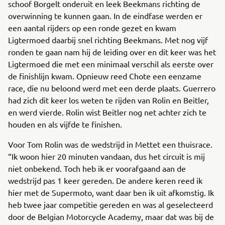
schoof Borgelt onderuit en leek Beekmans richting de
overwinning te kunnen gaan. In de eindfase werden er
een aantal rijders op een ronde gezet en kwam
Ligtermoed daarbij snel richting Beekmans. Met nog vijf
ronden te gaan nam hij de leiding over en dit keer was het
Ligtermoed die met een minimaal verschil als eerste over
de finishlijn kwam. Opnieuw reed Chote een eenzame
race, die nu beloond werd met een derde plaats. Guerrero
had zich dit keer los weten te rijden van Rolin en Beitler,
en werd vierde. Rolin wist Beitler nog net achter zich te
houden en als vijfde te finishen.
Voor Tom Rolin was de wedstrijd in Mettet een thuisrace.
“Ik woon hier 20 minuten vandaan, dus het circuit is mij
niet onbekend. Toch heb ik er voorafgaand aan de
wedstrijd pas 1 keer gereden. De andere keren reed ik
hier met de Supermoto, want daar ben ik uit afkomstig. Ik
heb twee jaar competitie gereden en was al geselecteerd
door de Belgian Motorcycle Academy, maar dat was bij de