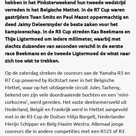
hebben in het Pinksterweekend hun tweede wedstrijd
verreden in het Belgische Mettet. In de R7 Cup waren
gastrijders Twan Smits en Paul Mazot oppermachtig en
deed Jaimy Deleersnyder de beste zaken voor het
kampioenschap. In de R3 Cup streden Kas Beekmans en
Thije Ligtermoed om iedere millimeter, waarbij met
slechts duizenden van seconden verschil in de eerste
race Beekmans en de tweede Ligtermoed de winst naar
zich toe wist te trekken.
Op de zaterdag streken de coureurs van de Yamaha R3 en
R7 Cup powered by KicXstart neer in het Belgische
Mettet, waar op het uitdagende circuit Jules Tacheny,
bekend om zijn vele doordraaiende bochten en een ‘mini-
corkscrew’, werd gereden. Het vaste deelnemersveld uit
Nederland, België en Frankrijk werd in Mettet aangevuld
met in de R3 Cup de Duitser Mitja Borgelt, Nederlander
Merijn Schipper en Belg Maxim Westra. Allemaal jonge
coureurs die in andere competities met een R125 of R3