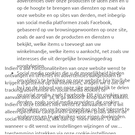
advertenties over onze producten te laten zien en u
MEER YAMAHA
op de hoogte te brengen van diensten op maat via
onze website en op sites van derden, met inbegrip
van social media platformen zoals Facebook,
SUPPORT
gebaseerd op uw browsinggewoonten op onze site,
zoals de aard van de producten en diensten u
bekijkt, welke items u toevoegt aan uw
NIEUWSBRIEF
winkelmandje, welke items u aankocht, net zoals uw
Wees de eerste die meer te weten komt over de nieuwste deals,
interesses die uit dergelijke browsinggedrag
speciale evenementen, nieuwe producten en nog veel meer
voortvloeien.
Indien u alle functionaliteiten van onze website wenst te
Social media cookies die u de mogelijkheid bieden
ontvangen en offertes en advertenties aangeboden te
om video’s te bekijken op onze website (via YouTube
krijgen afgestemd op uw interesses, vragen we u om de
bv.) en de inhoud van onze site gemakkelijk te delen
tracking/advertentie en social media cookies te
ABONNEREN
op social media, zoals Facebook. Dit zijn cookies van
aanvaarden door de ‘ja, ik ga akkoord’ knop aan te klikken.
derden, zoals social media providers die cookies
Indien u deze cookies niet wenst te aanvaarden of u wil
gebruiken om uw browsinggedrag op het internet te
Lees ons privacybeleid om te leren hoe we uw persoonlijke
alleen specifieke categorieën accepteren (zoals alleen de
analyseren en te gebruiken voor eigen doeleinden.
gegevens verwerken:
Privacyverklaring
social media cookies), klik dan op ‘meer weten’. U kan
wanneer u dit wenst uw instellingen wijzingen of uw
Belgium (Dutch)
toestemming intrekken via onze cookie-instellingen.