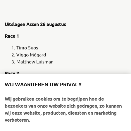
Uitslagen Assen 26 augustus
Race 1
Timo Suos
Viggo Mégard
Matthew Luisman
Race 2
WIJ WAARDEREN UW PRIVACY
Matthew Luisman
Timo Suos
Wij gebruiken cookies om te begrijpen hoe de
Viggo Mégard
bezoekers van onze website zich gedragen, zo kunnen
Dagklassement
wij onze website, producten, diensten en marketing
verbeteren.
Timo Suos
Matthew Luisman