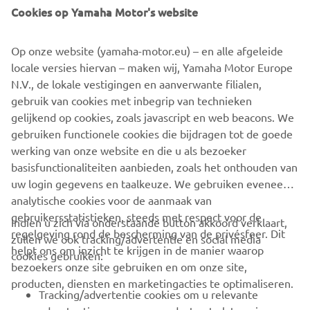
Cookies op Yamaha Motor's website
Viggo Mégard
Tussenstand kampioenschap:
Op onze website (yamaha-motor.eu) – en alle afgeleide
locale versies hiervan – maken wij, Yamaha Motor Europe
Timo Suos 156 pnt
N.V., de lokale vestigingen en aanverwante filialen,
Viggo Mégard 148 pnt
gebruik van cookies met inbegrip van technieken
Matthew Luisman 120 pnt
gelijkend op cookies, zoals javascript en web beacons. We
De volgende wedstrijd wordt verreden op kartcircuit De
gebruiken functionele cookies die bijdragen tot de goede
Landsard in Veldhoven op zaterdag 16 september.
werking van onze website en die u als bezoeker
basisfunctionaliteiten aanbieden, zoals het onthouden van
uw login gegevens en taalkeuze. We gebruiken eveneens
analytische cookies voor de aanmaak van
gebruikersstatistieken, steeds met respect voor de
Indien u zich via onderstaande button akkoord verklaart,
regelgeving rond de bescherming van de privésfeer. Dit
zullen we ook tracking/advertentie en social media
CORPORATE
helpt ons om inzicht te krijgen in de manier waarop
cookies gebruiken:
bezoekers onze site gebruiken en om onze site,
producten, diensten en marketingacties te optimaliseren.
BUSINESS
Tracking/advertentie cookies om u relevante