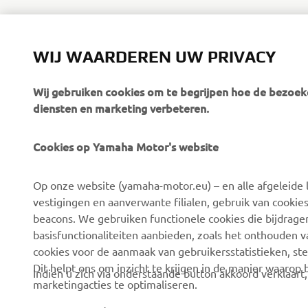
WIJ WAARDEREN UW PRIVACY
Wij gebruiken cookies om te begrijpen hoe de bezoeke
diensten en marketing verbeteren.
Cookies op Yamaha Motor's website
CORPORATE
BUSINESS
Op onze website (yamaha-motor.eu) – en alle afgeleide l
Over ons
eBike-systemen
vestigingen en aanverwante filialen, gebruik van cookies
Nieuws
Autoriteiten
beacons. We gebruiken functionele cookies die bijdrage
basisfunctionaliteiten aanbieden, zoals het onthouden 
Evenementen
Golfterreinen
cookies voor de aanmaak van gebruikersstatistieken, st
Pers
Eerstehulpverleners
Dit helpt ons om inzicht te krijgen in de manier waarop
Indien u zich via onderstaande button akkoord verklaart
marketingacties te optimaliseren.
Werken bij Yamaha
Rijscholen
Dealer worden
Robotics
Tracking/advertentie cookies om u relevante adver