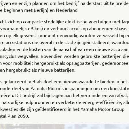
ijven en er zijn plannen om het bedrijf na de start uit te breid
te beginnen met Berlijn) en Nederland.
ht zich op compacte stedelijke elektrische voertuigen met lag
(voornamelijk eBikes) en verhuurt accu's op abonnementsbasis
nen op elk gewenst moment eenvoudig worden verwisseld bij e
re accustations die overal in de stad zijn geïnstalleerd, waardo
opladen en de kosten van de aanschaf van een nieuwe accu aan
nscyclus wegvallen. Bovendien worden gebruikte batterijen die
jn voor mobiliteit hergebruikt als opslagbatterijen, gedemonteer
en hergebruikt als nieuwe batterijen.
 is gelanceerd met als doel een nieuwe waarde te bieden in het 
s onderdeel van Yamaha Motor's inspanningen om een koolstofn
reëren. Dit bedrijf zal bijdragen aan het verminderen van afval
 natuurlijke hulpbronnen en verbeterde energie-efficiëntie, al
 kwesties die zijn geïdentificeerd in het Yamaha Motor Group
tal Plan 2050.