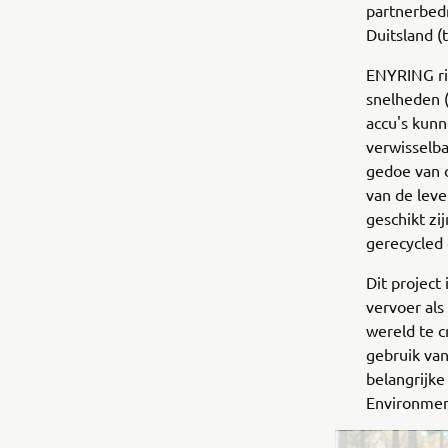
partnerbedr
Duitsland (
ENYRING ric
snelheden 
accu's kun
verwisselba
gedoe van 
van de leve
geschikt zi
gerecycled 
Dit project
vervoer al
wereld te c
gebruik van
belangrijke
Environmen