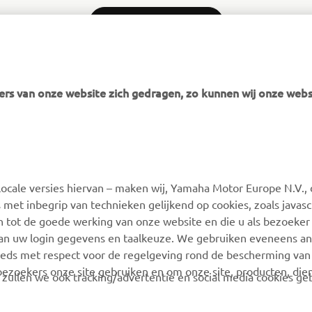
LEES MEER NIEUWS
rs van onze website zich gedragen, zo kunnen wij onze webs
MEER YAMAHA
SUPPORT
ocale versies hiervan – maken wij, Yamaha Motor Europe N.V., 
MyYamaha
Webshop Support
 met inbegrip van technieken gelijkend op cookies, zoals javas
Yamaha Music
Onderdelen Catalogus
n tot de goede werking van onze website en die u als bezoeker
van uw login gegevens en taalkeuze. We gebruiken eveneens an
Yamaha Racing
Onderhoudsafspraak
eeds met respect voor de regelgeving rond de bescherming van 
maken
Yamaha Motor Global
 bezoekers onze site gebruiken en om onze site, producten, die
, zullen we ook tracking/advertentie en social media cookies ge
Vind een Yamaha-dealer
Mobiele apps
Beheer van
tenties over onze producten te laten zien en u op de hoogte t