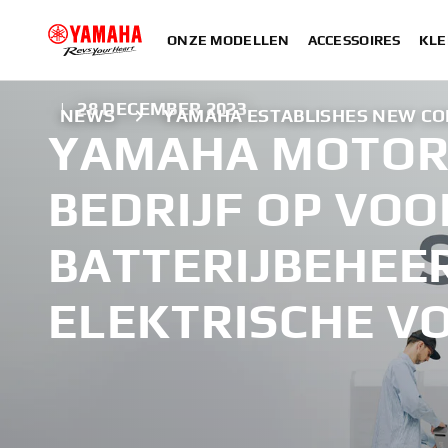
ONZE MODELLEN
ACCESSOIRES
KLE
|
28 DECEMBER 2023
NEWS
YAMAHA ESTABLISHES NEW C
YAMAHA MOTOR 
BEDRIJF OP VOO
BATTERIJBEHEE
ELEKTRISCHE V