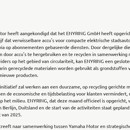
or heeft aangekondigd dat het ENYRING GmbH heeft opgerich
jf dat verwisselbare accu's voor compacte elektrische stadsauto
via op abonnementen gebaseerde diensten. Door dergelijke di
n door accu's te hergebruiken en te recyclen in samenwerking
iders op het gebied van circulariteit, kan ENYRING een geslote
rin gerecyclede materialen worden gebruikt als grondstoffen 
nieuwe producten.
initiatief zal werken aan een duurzame, op recycling gerichte 
leen de economische en tijdsbelasting voor klanten vermindert,
p het milieu. ENYRING, dat deze maand officieel is opgericht, 
n Berlijn, Duitsland en de start van de activiteiten staat geplan
t van 2025.
reeft naar samenwerking tussen Yamaha Motor en strategisch