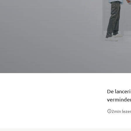
De lancer
verminde
2
min leze