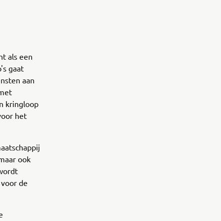
t als een
's gaat
ensten aan
 met
n kringloop
voor het
maatschappij
 maar ook
wordt
d voor de
e