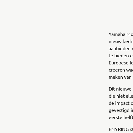
Yamaha Mot
nieuw bedri
aanbieden 
te bieden e
Europese le
creëren waa
maken van 
Dit nieuwe 
die niet al
de impact o
gevestigd i
eerste helf
ENYRING st