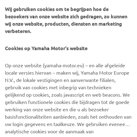
15% korting op originele Yamaha-accessoires
Wij gebruiken cookies om te begrijpen hoe de
Ontdek meer
bezoekers van onze website zich gedragen, zo kunnen
wij onze website, producten, diensten en marketing
verbeteren.
Cookies op Yamaha Motor's website
Op onze website (yamaha-motor.eu) – en alle afgeleide
locale versies hiervan – maken wij, Yamaha Motor Europe
N.V., de lokale vestigingen en aanverwante filialen,
gebruik van cookies met inbegrip van technieken
gelijkend op cookies, zoals javascript en web beacons. We
15% korting op Yamaha kleding
gebruiken functionele cookies die bijdragen tot de goede
werking van onze website en die u als bezoeker
Ontdek meer
basisfunctionaliteiten aanbieden, zoals het onthouden van
uw login gegevens en taalkeuze. We gebruiken eveneens
ONTDEK MEER
analytische cookies voor de aanmaak van