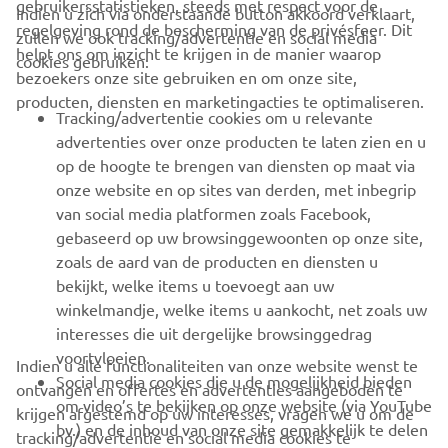
gebruikersstatistieken, steeds met respect voor de
Indien u zich via onderstaande button akkoord verklaart,
regelgeving rond de bescherming van de privésfeer. Dit
zullen we ook tracking/advertentie en social media
CORPORATE
helpt ons om inzicht te krijgen in de manier waarop
cookies gebruiken:
bezoekers onze site gebruiken en om onze site,
producten, diensten en marketingacties te optimaliseren.
BUSINESS
Tracking/advertentie cookies om u relevante
advertenties over onze producten te laten zien en u
MEER YAMAHA
op de hoogte te brengen van diensten op maat via
onze website en op sites van derden, met inbegrip
van social media platformen zoals Facebook,
SUPPORT
gebaseerd op uw browsinggewoonten op onze site,
zoals de aard van de producten en diensten u
bekijkt, welke items u toevoegt aan uw
NIEUWSBRIEF
winkelmandje, welke items u aankocht, net zoals uw
Wees de eerste die meer te weten komt over de nieuwste deals,
interesses die uit dergelijke browsinggedrag
speciale evenementen, nieuwe producten en nog veel meer
voortvloeien.
Indien u alle functionaliteiten van onze website wenst te
Social media cookies die u de mogelijkheid bieden
ontvangen en offertes en advertenties aangeboden te
om video’s te bekijken op onze website (via YouTube
krijgen afgestemd op uw interesses, vragen we u om de
bv.) en de inhoud van onze site gemakkelijk te delen
tracking/advertentie en social media cookies te
ABONNEREN