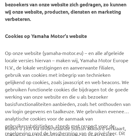
bezoekers van onze website zich gedragen, zo kunnen
Dagklassement
wij onze website, producten, diensten en marketing
verbeteren.
JayJay den Hoed (snelste rookie)
Lars Weterings
Luca van der Velde
Cookies op Yamaha Motor's website
In het kampioenschap is de spanning inmiddels te snijden:
Op onze website (yamaha-motor.eu) – en alle afgeleide
Den Hoed gaat aan de leiding met 148 punten. Eén punt
locale versies hiervan – maken wij, Yamaha Motor Europe
meer dan Weterings en twee punten meer dan Luisman.
N.V., de lokale vestigingen en aanverwante filialen,
De volgende wedstrijddag is op zaterdag 31 augustus op
gebruik van cookies met inbegrip van technieken
de TT Junior Track in Assen, daarna volgen er nog twee
gelijkend op cookies, zoals javascript en web beacons. We
wedstrijden.
gebruiken functionele cookies die bijdragen tot de goede
werking van onze website en die u als bezoeker
basisfunctionaliteiten aanbieden, zoals het onthouden van
1
/
10
uw login gegevens en taalkeuze. We gebruiken eveneens
analytische cookies voor de aanmaak van
gebruikersstatistieken, steeds met respect voor de
Indien u zich via onderstaande button akkoord verklaart,
regelgeving rond de bescherming van de privésfeer. Dit
zullen we ook tracking/advertentie en social media