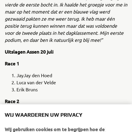
vierde de eerste bocht in. Ik haalde het groepje voor me in
maar op het moment dat er een blauwe vlag werd
gezwaaid pakten ze me weer terug. Ik heb maar één
positie terug kunnen winnen maar dat was voldoende
voor de tweede plaats in het dagklassement. Mijn eerste
podium, en daar ben ik natuurlijk erg blij mee!”
Uitslagen Assen 20 juli
Race 1
JayJay den Hoed
Luca van der Velde
Erik Bruns
Race 2
JayJay den Hoed
WIJ WAARDEREN UW PRIVACY
Lars Weterings
Luca van der Velde
Wij gebruiken cookies om te begrijpen hoe de