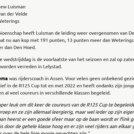
hew Luisman
van der Velde
Weterings
pioenschap heeft Luisman de leiding weer overgenomen van D
aat nu aan kop met 191 punten, 13 punten meer dan Weterings
r dan Den Hoed.
 wedstrijddag is de voorlaatste van het seizoen en zal op zate
worden verreden in Lelystad.
ema
was rijderscoach in Assen. Voor velen geen onbekend gezic
tief in de R125 Cup tot en met 2022 en heeft ondanks zijn jonge
en al veel coureurs in verschillende klassen begeleid.
per leuk om dit keer de coureurs van de R125 Cup te begeleide
roep en ze zijn allemaal leergierig, maar wel ieder op zijn eige
an heerst er een goede sfeer maar op de baan wordt er flink g
is door de gehele klasse hoog en er zijn veel rijders aan elkaar
 over de hele linie mooie gevechten zijn.”