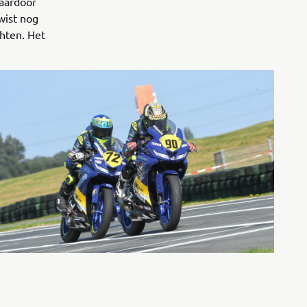
waardoor
wist nog
chten. Het