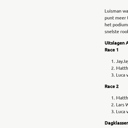
Luisman wa
punt meer 
het podium
snelste roo
Uitslagen
A
Race 1
JayJa
Matt
Luca 
Race 2
Matt
Lars 
Luca 
Dagklasse