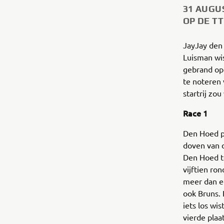
31 AUGU
OP DE TT
JayJay den
Luisman wis
gebrand op 
te noteren
startrij zo
Race 1
Den Hoed pa
doven van d
Den Hoed te
vijftien ro
meer dan ee
ook Bruns. 
iets los wi
vierde plaa