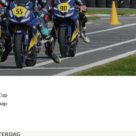
Cup
hap
ATERDAG