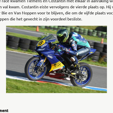
de race kwamen Tiemens en Costantin met elkaar in aanraking 
 val kwam. Costantin eiste vervolgens de vierde plaats op. Hij 
 Bie en Van Noppen voor te blijven, die om de vijfde plaats vo
pen die het gevecht in zijn voordeel besliste.
ment