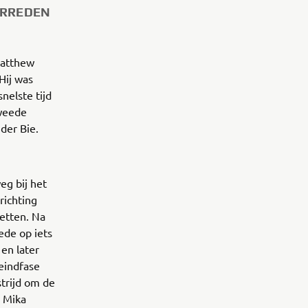
ERREDEN
Matthew
Hij was
nelste tijd
tweede
der Bie.
eg bij het
richting
etten. Na
ede op iets
en later
eindfase
strijd om de
n Mika