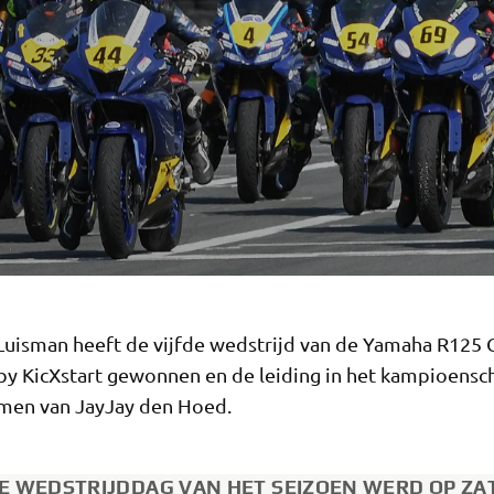
uisman heeft de vijfde wedstrijd van de Yamaha R125 
y KicXstart gewonnen en de leiding in het kampioensc
men van JayJay den Hoed.
DE WEDSTRIJDDAG VAN HET SEIZOEN WERD OP Z