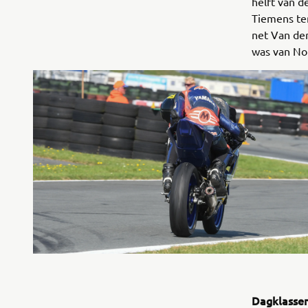
helft van 
Tiemens ten
net Van der
was van Nop
Dagklasse