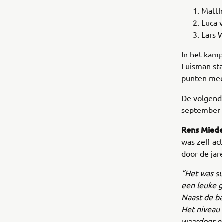
Matt
Luca 
Lars 
In het kam
Luisman st
punten mee
De volgende
september 
Rens Mied
was zelf ac
door de jar
“Het was su
een leuke g
Naast de ba
Het niveau 
waardoor er