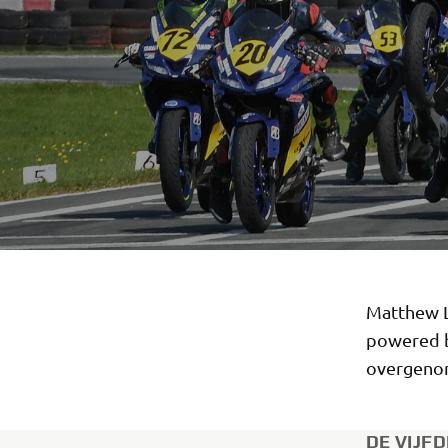
Matthew L
powered b
overgeno
DE VIJF