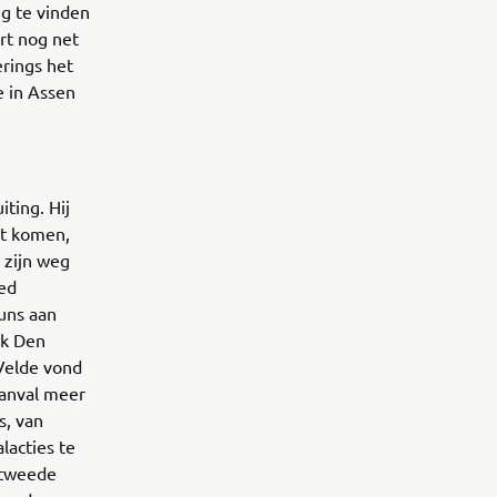
ng te vinden
rt nog net
rings het
e in Assen
ting. Hij
et komen,
 zijn weg
eed
uns aan
ok Den
Velde vond
aanval meer
s, van
lacties te
e tweede