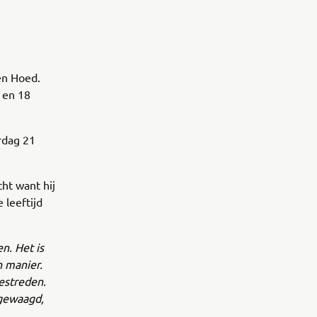
en Hoed.
 en 18
rdag 21
ht want hij
 leeftijd
n. Het is
n manier.
estreden.
 gewaagd,