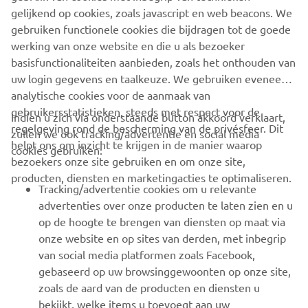
JayJay den Hoed 264 pnt + snelste rookie
gelijkend op cookies, zoals javascript en web beacons. We
Matthew Luisman 253 pnt
gebruiken functionele cookies die bijdragen tot de goede
Lars Wetering 250 pnt
werking van onze website en die u als bezoeker
basisfunctionaliteiten aanbieden, zoals het onthouden van
uw login gegevens en taalkeuze. We gebruiken eveneens
analytische cookies voor de aanmaak van
gebruikersstatistieken, steeds met respect voor de
Indien u zich via onderstaande button akkoord verklaart,
regelgeving rond de bescherming van de privésfeer. Dit
zullen we ook tracking/advertentie en social media
CORPORATE
helpt ons om inzicht te krijgen in de manier waarop
cookies gebruiken:
bezoekers onze site gebruiken en om onze site,
producten, diensten en marketingacties te optimaliseren.
BUSINESS
Tracking/advertentie cookies om u relevante
advertenties over onze producten te laten zien en u
MEER YAMAHA
op de hoogte te brengen van diensten op maat via
onze website en op sites van derden, met inbegrip
van social media platformen zoals Facebook,
SUPPORT
gebaseerd op uw browsinggewoonten op onze site,
zoals de aard van de producten en diensten u
bekijkt, welke items u toevoegt aan uw
NIEUWSBRIEF