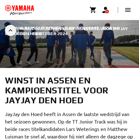
YAMAHA R125 CUP POWERED BY KICXSTART, ASSEN 6
WINST IN ASSEN EN KAMPIOENSTITEL VOOR JAYJAY
OKTOBER
DEN HOED
|
6 OKTOBER 2024
WINST IN ASSEN EN
KAMPIOENSTITEL VOOR
JAYJAY DEN HOED
JayJay den Hoed heeft in Assen de laatste wedstrijd van
het seizoen gewonnen. Op de TT Junior Track was hij in
beide races titelkandidaten Lars Weterings en Matthew
Luisman te snel af, waardoor hij niet alleen de dagzege op