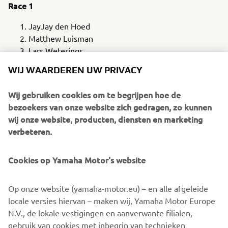
Race 1
JayJay den Hoed
Matthew Luisman
Lars Weterings
WIJ WAARDEREN UW PRIVACY
Race 2
JayJay den Hoed
Wij gebruiken cookies om te begrijpen hoe de
Matthew Luisman
bezoekers van onze website zich gedragen, zo kunnen
Lars Weterings
wij onze website, producten, diensten en marketing
verbeteren.
Dagklassement
JayJay den Hoed (snelste rookie)
Cookies op Yamaha Motor's website
Matthew Luisman
Lars Weterings
Op onze website (yamaha-motor.eu) – en alle afgeleide
Eindstand Kampioenschap Yamaha R125 Cup powered
locale versies hiervan – maken wij, Yamaha Motor Europe
by KicXstart
N.V., de lokale vestigingen en aanverwante filialen,
gebruik van cookies met inbegrip van technieken