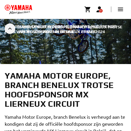
VERNIEUWD CIRCUIT WORDT HET NIEUWE KLOPPENDE
YAMAHA MOTOR EUROPE, BRANCH BENELUX TROTSE
HART VAN MOTORCROSS IN BELGIË
HOOFDSPONSOR MX LIERNEUX CIRCUIT
|
21 MEI 2024
YAMAHA MOTOR EUROPE,
BRANCH BENELUX TROTSE
HOOFDSPONSOR MX
LIERNEUX CIRCUIT
Yamaha Motor Europe, branch Benelux is verheugd aan te
kondigen dat zij de officiële hoofdsponsor zijn geworden
van het vernieuwde MX Lierneux circuit in België, dat op