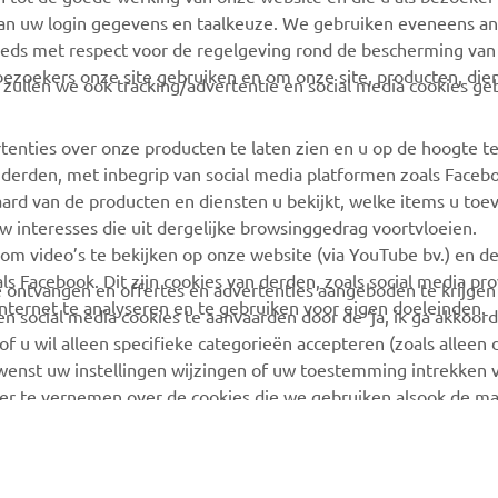
van uw login gegevens en taalkeuze. We gebruiken eveneens an
Yamaha Racing
Onderhoudsafspraak
eeds met respect voor de regelgeving rond de bescherming van 
maken
Yamaha Motor Global
 bezoekers onze site gebruiken en om onze site, producten, die
, zullen we ook tracking/advertentie en social media cookies ge
Vind een Yamaha-dealer
Mobiele apps
Beheer van
tenties over onze producten te laten zien en u op de hoogte t
Afvalbatterijen
 derden, met inbegrip van social media platformen zoals Faceb
ard van de producten en diensten u bekijkt, welke items u toe
w interesses die uit dergelijke browsinggedrag voortvloeien.
 om video’s te bekijken op onze website (via YouTube bv.) en d
ls Facebook. Dit zijn cookies van derden, zoals social media pro
 te ontvangen en offertes en advertenties aangeboden te krijge
ternet te analyseren en te gebruiken voor eigen doeleinden.
n social media cookies te aanvaarden door de ‘ja, ik ga akkoord
of u wil alleen specifieke categorieën accepteren (zoals alleen 
 wenst uw instellingen wijzingen of uw toestemming intrekken v
r te vernemen over de cookies die we gebruiken alsook de ma
© Copyright - 2026 Yamaha Motor Europe N.V. - All Rights Reserved