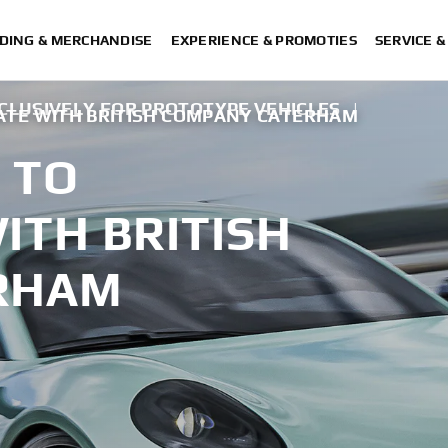
DING & MERCHANDISE
EXPERIENCE & PROMOTIES
SERVICE 
CLUSIVELY FOR PROTOTYPE VEHICLES
|
TE WITH BRITISH COMPANY CATERHAM
 TO
ITH BRITISH
RHAM