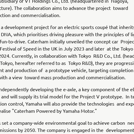
bsidiary of VT Holdings Co., Ltd. (headquartered in Nagoya,
cture). The collaboration aims to advance the project toward
ction and commercialisation.
s a development project for an electric sports coupé that inheri
DNA, which prioritises driving pleasure with the principles of l
fun-to-drive. Caterham initially unveiled the concept car Projec
stival of Speed in the UK in July 2023 and later at the Tokyo
2024. Currently, in collaboration with Tokyo R&D Co., Ltd. (he
 Tokyo, hereafter referred to as Tokyo R&D), they are progress
t and production of a prototype vehicle, targeting completion
with a view toward mass production and commercialisation.
ndependently developing the e-axle, a key component of the el
 and will supply its trial model for the Project V prototype. In 
ion control, Yamaha will also provide the technologies and exp
realise "Caterham Powered by Yamaha Motor."
set a company-wide environmental goal to achieve carbon neut
missions by 2050. The company is engaged in the development