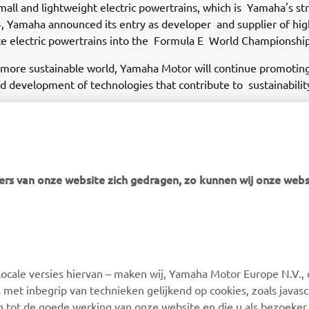
all and lightweight electric powertrains, which is Yamaha's str
 Yamaha announced its entry as developer and supplier of hig
e electric powertrains into the Formula E World Championship
 more sustainable world, Yamaha Motor will continue promotin
d development of technologies that contribute to sustainabilit
produced from Yamaha's value chain, e.g., use of sold products
rs van onze website zich gedragen, zo kunnen wij onze webs
MEER YAMAHA
SUPPORT
ocale versies hiervan – maken wij, Yamaha Motor Europe N.V., 
MyYamaha
Webshop Support
 met inbegrip van technieken gelijkend op cookies, zoals javas
Yamaha Music
Onderdelen Catalogus
n tot de goede werking van onze website en die u als bezoeker