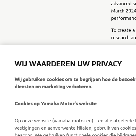
advanced sm
March 2024,
performanc
To create a
research an
*Emissions 
WIJ WAARDEREN UW PRIVACY
Wij gebruiken cookies om te begrijpen hoe de bezoeke
diensten en marketing verbeteren.
Cookies op Yamaha Motor's website
CORPORATE
BUSINESS
Op onze website (yamaha-motor.eu) – en alle afgeleide l
Over ons
eBike-systemen
vestigingen en aanverwante filialen, gebruik van cookies
Nieuws
Autoriteiten
beacons. We gebruiken functionele cookies die bijdrage