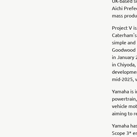
UK-based su
Aichi Prefe
mass produ
Project V i
Caterham's 
simple and 
Goodwood Fe
in January 
in Chiyoda,
developmen
mid-2025, 
Yamaha is i
powertrain,
vehicle mot
aiming to 
Yamaha has 
Scope 3* e