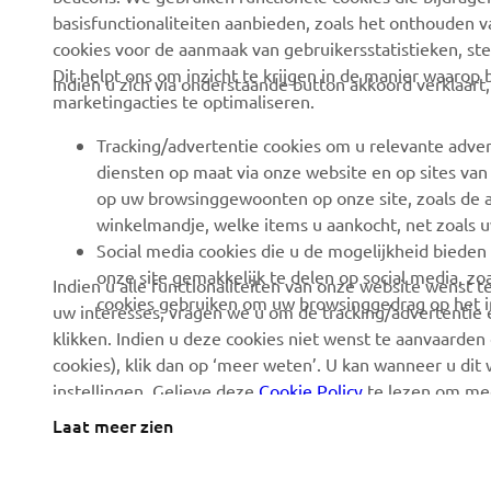
basisfunctionaliteiten aanbieden, zoals het onthouden 
Evenementen
Golfterreinen
cookies voor de aanmaak van gebruikersstatistieken, st
Pers
Eerstehulpverleners
Dit helpt ons om inzicht te krijgen in de manier waarop
Indien u zich via onderstaande button akkoord verklaart
marketingacties te optimaliseren.
Werken bij Yamaha
Rijscholen
Dealer worden
Robotics
Tracking/advertentie cookies om u relevante adver
diensten op maat via onze website en op sites van
Mensenrechtenbeleid
Partnerschappen
op uw browsinggewoonten op onze site, zoals de a
Basisbeleid inzake
Technische informatie
winkelmandje, welke items u aankocht, net zoals u
duurzaamheid
voor onafhankelijke
Social media cookies die u de mogelijkheid bieden
dealers
onze site gemakkelijk te delen op social media, zoa
Indien u alle functionaliteiten van onze website wenst
Klokkenluiderskanaal
cookies gebruiken om uw browsinggedrag op het in
uw interesses, vragen we u om de tracking/advertentie e
Yamalube Safety Data
klikken. Indien u deze cookies niet wenst te aanvaarden 
Sheets
cookies), klik dan op ‘meer weten’. U kan wanneer u dit
instellingen. Gelieve deze
Cookie Policy
te lezen om mee
Laat meer zien
Belgium (Dutch)