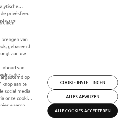
alytische
ABONNEREN
de privésfeer.
nsten en
bruiken:
Lees ons privacybeleid om te leren hoe we uw persoonlijke
gegevens verwerken:
Privacyverklaring
e brengen van
ook, gebaseerd
voegt aan uw
e inhoud van
viders die
n afgestemd op
COOKIE-INSTELLINGEN
’ knop aan te
de social media
ALLES AFWIJZEN
ia onze cookie-
nier waarop.
ALLE COOKIES ACCEPTEREN
Algemene
Privacyverklaring
Cookies
voorwaarden