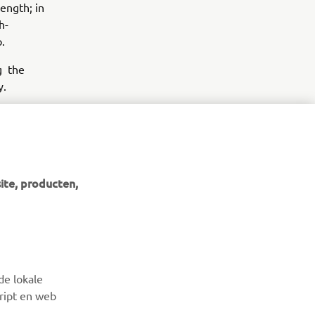
ength; in
h-
.
g the
y.
.
ite, producten,
NIEUWSBRIEF
Wees de eerste die meer te weten komt over de nieuwste
de lokale
deals, speciale evenementen, nieuwe producten en nog veel
cript en web
meer