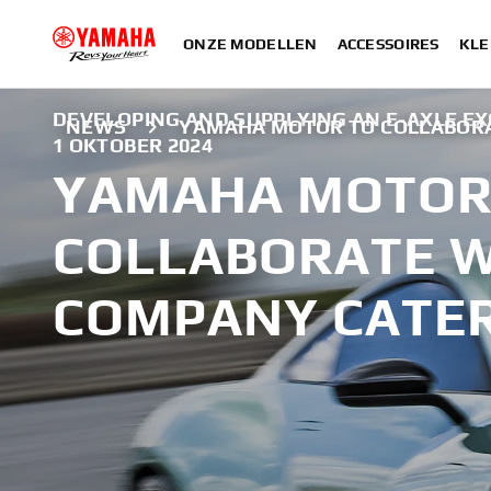
ONZE MODELLEN
ACCESSOIRES
KLE
DEVELOPING AND SUPPLYING AN E-AXLE EX
NEWS
YAMAHA MOTOR TO COLLABORA
1 OKTOBER 2024
YAMAHA MOTOR
COLLABORATE W
COMPANY CATE