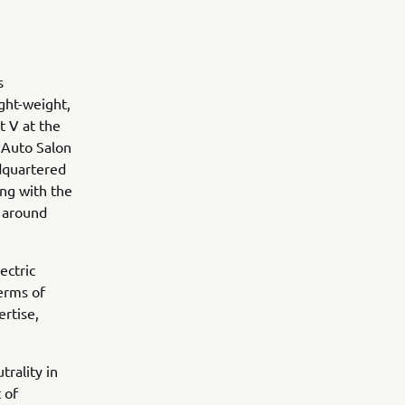
ts
ight-weight,
t V at the
 Auto Salon
adquartered
ing with the
 around
ectric
terms of
ertise,
rality in
 of