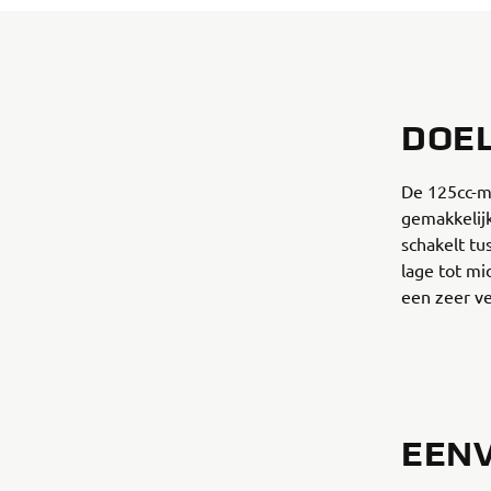
DOEL
De 125cc-m
gemakkelijk
schakelt tu
lage tot mi
een zeer ve
EENV