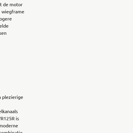
t de motor
e wiegframe
hogere
elde
ken
 plezierige
lkanaals
WR125R is
 moderne
 combinatie