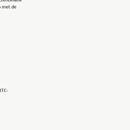
p met de
MTC-