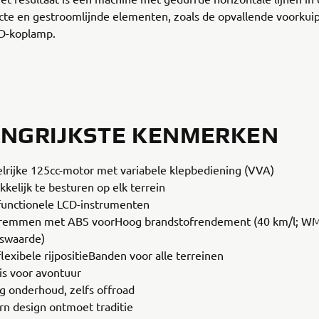
te en gestroomlijnde elementen, zoals de opvallende voorkui
D-koplamp.
ANGRIJKSTE KENMERKEN
lrijke 125cc-motor met variabele klepbediening (VVA)
kelijk te besturen op elk terrein
functionele LCD-instrumenten
fremmen met ABS voorHoog brandstofrendement (40 km/l; W
swaarde)
lexibele rijpositieBanden voor alle terreinen
is voor avontuur
g onderhoud, zelfs offroad
n design ontmoet traditie