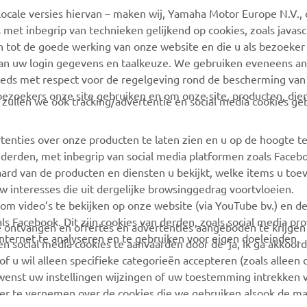
ocale versies hiervan – maken wij, Yamaha Motor Europe N.V., 
MyYamaha
Webshop Support
 met inbegrip van technieken gelijkend op cookies, zoals javas
Yamaha Music
Onderdelen Catalogus
n tot de goede werking van onze website en die u als bezoeker
van uw login gegevens en taalkeuze. We gebruiken eveneens an
Yamaha Racing
Onderhoudsafspraak
eeds met respect voor de regelgeving rond de bescherming van 
maken
Yamaha Motor Global
 bezoekers onze site gebruiken en om onze site, producten, die
, zullen we ook tracking/advertentie en social media cookies ge
Vind een Yamaha-dealer
Mobiele apps
Beheer van
tenties over onze producten te laten zien en u op de hoogte t
Afvalbatterijen
 derden, met inbegrip van social media platformen zoals Faceb
ard van de producten en diensten u bekijkt, welke items u toe
w interesses die uit dergelijke browsinggedrag voortvloeien.
 om video’s te bekijken op onze website (via YouTube bv.) en d
ls Facebook. Dit zijn cookies van derden, zoals social media pro
 te ontvangen en offertes en advertenties aangeboden te krijge
ternet te analyseren en te gebruiken voor eigen doeleinden.
n social media cookies te aanvaarden door de ‘ja, ik ga akkoord
of u wil alleen specifieke categorieën accepteren (zoals alleen 
 wenst uw instellingen wijzingen of uw toestemming intrekken v
r te vernemen over de cookies die we gebruiken alsook de ma