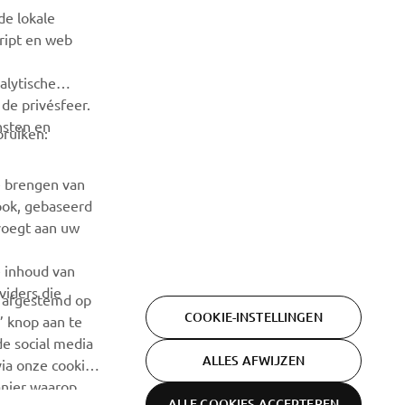
Wees de eerste die meer te weten komt over de nieuwste
de lokale
deals, speciale evenementen, nieuwe producten en nog veel
cript en web
meer
alytische
ABONNEREN
de privésfeer.
nsten en
bruiken:
Lees ons privacybeleid om te leren hoe we uw persoonlijke
gegevens verwerken:
Privacyverklaring
e brengen van
ook, gebaseerd
voegt aan uw
e inhoud van
viders die
n afgestemd op
COOKIE-INSTELLINGEN
’ knop aan te
de social media
ALLES AFWIJZEN
ia onze cookie-
nier waarop.
ALLE COOKIES ACCEPTEREN