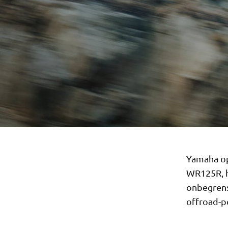
Yamaha op
WR125R, h
onbegrens
offroad-p