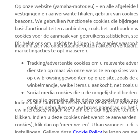
Op onze website (yamaha-motor.eu) – en alle afgeleide l
Over ons
eBike-systemen
vestigingen en aanverwante filialen, gebruik van cookies
Nieuws
Autoriteiten
beacons. We gebruiken functionele cookies die bijdrage
basisfunctionaliteiten aanbieden, zoals het onthouden 
Evenementen
Golfterreinen
cookies voor de aanmaak van gebruikersstatistieken, st
Pers
Eerstehulpverleners
Dit helpt ons om inzicht te krijgen in de manier waarop
Indien u zich via onderstaande button akkoord verklaart
marketingacties te optimaliseren.
Werken bij Yamaha
Rijscholen
Dealer worden
Robotics
Tracking/advertentie cookies om u relevante adver
diensten op maat via onze website en op sites van
Mensenrechtenbeleid
Partnerschappen
op uw browsinggewoonten op onze site, zoals de a
Basisbeleid inzake
Technische informatie
winkelmandje, welke items u aankocht, net zoals u
duurzaamheid
voor onafhankelijke
Social media cookies die u de mogelijkheid bieden
dealers
onze site gemakkelijk te delen op social media, zoa
Indien u alle functionaliteiten van onze website wenst
Klokkenluiderskanaal
cookies gebruiken om uw browsinggedrag op het in
uw interesses, vragen we u om de tracking/advertentie e
Yamalube Safety Data
klikken. Indien u deze cookies niet wenst te aanvaarden 
Sheets
cookies), klik dan op ‘meer weten’. U kan wanneer u dit
instellingen. Gelieve deze
Cookie Policy
te lezen om mee