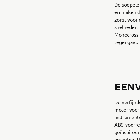
De soepele
en maken d
zorgt voor 
snelheden.
Monocross-
tegengaat.
EENV
De verfijn
motor voor 
instrument
ABS-voorre
geïnspiree
accenten. H