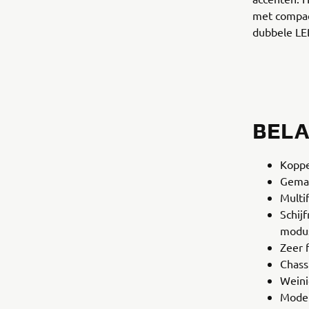
met compac
dubbele LE
BEL
Koppe
Gemak
Multi
Schij
modu
Zeer f
Chass
Weini
Moder