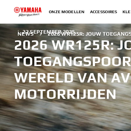
ONZE MODELLEN
ACCESSOIRES
KLE
|
22 SEPTEMBER 2025
NEWS
2026 WR125R: JOUW TOEGANG
2026 WR125R: 
TOEGANGSPOOR
WERELD VAN AV
MOTORRIJDEN