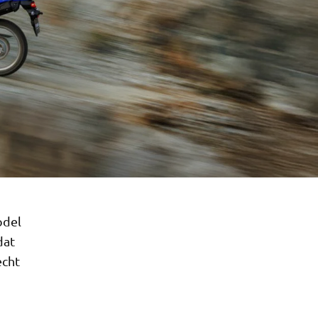
odel
dat
echt