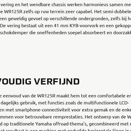
 vering en het wendbare chassis werken harmonieus samen me
e WR125R zelfs op ruw terrein zeer capabel. Het semi-dubbel
een geweldig gevoel op verschillende ondergronden, zelfs bij 
 De vering bestaat uit een 41 mm KYB-voorvork en een gekopp
schokdemper die oneffenheden soepel absorbeert en doorzak
OUDIG VERFIJND
de eenvoud van de WR125R maakt hem tot een comfortabele en
dagelijks gebruik, met functies zoals de multifunctionele LCD-
en met smartphone-connectiviteit voor extra gemak en de enke
mmen voor betrouwbare remprestaties. Het ontwerp van de 
rd op traditionele Yamaha offroad-thema's, gecombineerd met
et resultaat is een machine met gedurfde horizontale lijnen in