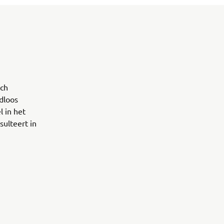
och
dloos
 in het
sulteert in