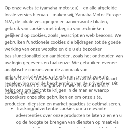
(#DRIVENBYVICTORY), blijft Yamaha bieden wat voor
Op onze website (yamaha-motor.eu) – en alle afgeleide
motorrijders het belangrijkst is: betrouwbaarheid,
locale versies hiervan – maken wij, Yamaha Motor Europe
prestaties en keuzevrijheid.
N.V., de lokale vestigingen en aanverwante filialen,
gebruik van cookies met inbegrip van technieken
gelijkend op cookies, zoals javascript en web beacons. We
gebruiken functionele cookies die bijdragen tot de goede
ONTDEK MEER
werking van onze website en die u als bezoeker
basisfunctionaliteiten aanbieden, zoals het onthouden van
uw login gegevens en taalkeuze. We gebruiken eveneens
analytische cookies voor de aanmaak van
gebruikersstatistieken, steeds met respect voor de
Indien u zich via onderstaande button akkoord verklaart,
regelgeving rond de bescherming van de privésfeer. Dit
zullen we ook tracking/advertentie en social media
CORPORATE
helpt ons om inzicht te krijgen in de manier waarop
cookies gebruiken:
bezoekers onze site gebruiken en om onze site,
producten, diensten en marketingacties te optimaliseren.
BUSINESS
Tracking/advertentie cookies om u relevante
advertenties over onze producten te laten zien en u
MEER YAMAHA
op de hoogte te brengen van diensten op maat via