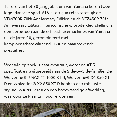
Ter ere van het 70-jarig jubileum van Yamaha keren twee
legendarische sport-ATV's terug in retro racestijl: de
YFM700R 70th Anniversary Edition en de YFZ450R 70th
Anniversary Edition. Hun iconische wit-rode kleurstelling is
een eerbetoon aan de offroad-racemachines van Yamaha
uit de jaren 90, gecombineerd met
kampioenschapswinnend DNA en baanbrekende
prestaties.
Voor wie op zoek is naar avontuur, wordt de XT-R-
specificatie nu uitgebreid naar de Side-by-Side-familie. De
Wolverine® RMAX™2 1000 XT-R, Wolverine® X4 850 XT-
R en Wolverine® X2 850 XT-R hebben een robuuste
styling, WARN-lieren en een hoogwaardige afwerking,
waardoor ze klaar zijn voor elk terrein.