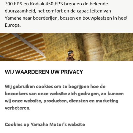
700 EPS en Kodiak 450 EPS brengen de bekende
duurzaamheid, het comfort en de capaciteiten van
Yamaha naar boerderijen, bossen en bouwplaatsen in heel
Europa.
WIJ WAARDEREN UW PRIVACY
Wij gebruiken cookies om te begrijpen hoe de
bezoekers van onze website zich gedragen, zo kunnen
wij onze website, producten, diensten en marketing
verbeteren.
Met een assortiment dat bestaat uit Utility-modellen
(#DRIVENBYRESULTS), Leisure-modellen
Cookies op Yamaha Motor's website
(#DRIVENBYFREEDOM) en Sport-modellen