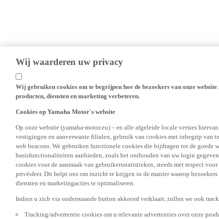
Wij waarderen uw privacy
Wij gebruiken cookies om te begrijpen hoe de bezoekers van onze website 
producten, diensten en marketing verbeteren.
Cookies op Yamaha Motor's website
Op onze website (yamaha-motor.eu) – en alle afgeleide locale versies hierva
vestigingen en aanverwante filialen, gebruik van cookies met inbegrip van t
web beacons. We gebruiken functionele cookies die bijdragen tot de goede w
basisfunctionaliteiten aanbieden, zoals het onthouden van uw login gegeven
cookies voor de aanmaak van gebruikersstatistieken, steeds met respect voo
privésfeer. Dit helpt ons om inzicht te krijgen in de manier waarop bezoekers
diensten en marketingacties te optimaliseren.
Indien u zich via onderstaande button akkoord verklaart, zullen we ook trac
Tracking/advertentie cookies om u relevante advertenties over onze produ
diensten op maat via onze website en op sites van derden, met inbegrip van 
uw browsinggewoonten op onze site, zoals de aard van de producten en diens