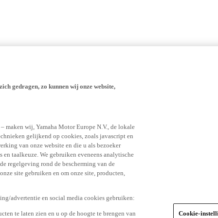
zich gedragen, zo kunnen wij onze website,
n – maken wij, Yamaha Motor Europe N.V., de lokale
echnieken gelijkend op cookies, zoals javascript en
erking van onze website en die u als bezoeker
s en taalkeuze. We gebruiken eveneens analytische
r de regelgeving rond de bescherming van de
 onze site gebruiken en om onze site, producten,
king/advertentie en social media cookies gebruiken:
cten te laten zien en u op de hoogte te brengen van
Cookie-instel
social media platformen zoals Facebook, gebaseerd op
ten u bekijkt, welke items u toevoegt aan uw